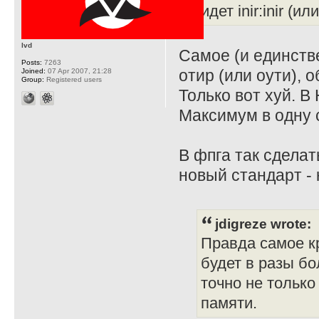
идет inir:inir (ил
lvd
Самое (и единств
Posts:
7263
отир (или оути), о
Joined:
07 Apr 2007, 21:28
Group:
Registered users
Только вот хуй. В 
Максимум в одну 
В фпга так сделат
новый стандарт - 
jdigreze wrote:
Правда самое кр
будет в разы бо
точно не только
памяти.