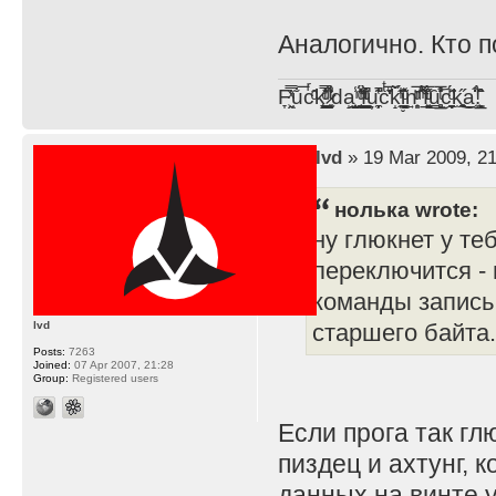
Аналогично. Кто 
F̞͖̭̿̔ͯu̐̅cͬ̑ͩk̨̤̳͇̮̭̪̠̽̿̓̆ͭͩ ̷̩̰͎̩͓̘̾̀ͬ̊ͭ͛ͅda̝̺͙̬͎̝̾͟ ̰̜̝̯͉̯̖̓̎́ͨ̽ͫ͟f̟͇̭̀ͬͨͭ̐̚u̹̼̹̗̞͑̔͂͐̚cͭ̅̊̆̒̆ǩ̝̩̯́ͥ̔̍̑ḭ͓͍̳̬ͦ̽͂n͍͎͈̈̅ͩͬ ̊ͫ̂̾̑̈́f̲͚͉͓͗̋́ͧͦ̅ȗ͇̲̻͈̲̅̎͗͒ͭ͡c̬̟̠̹̯̈́ͩ͘ͅk̫̠̻̋͜a̲͒̾̇!͙͕̺͉̗̩̲̂̏̄̀
by
lvd
» 19 Mar 2009, 21
нолька wrote:
ну глюкнет у теб
переключится -
команды запись 
lvd
старшего байта.
Posts:
7263
Joined:
07 Apr 2007, 21:28
Group:
Registered users
Если прога так гл
пиздец и ахтунг,
данных на винте у