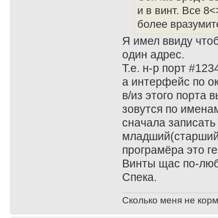
и в винт. Все 8
более вразумит
Я имел ввиду чтоб
один адрес.
Т.е. н-р порт #123
а интерфейс по о
в/из этого порта 
зовутся по именам
сначала записать
младший(старший) 
програмёра это ге
Винты щас по-люб
Спека.
Сколько меня не корм