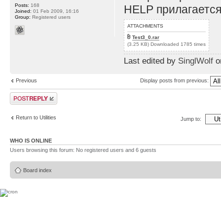
Posts:
168
HELP прилагается
Joined:
01 Feb 2009, 16:16
Group:
Registered users
ATTACHMENTS
Test3_0.rar
(3.25 KB) Downloaded 1785 times
Last edited by
SinglWolf
on
Previous
Display posts from previous:
Post a reply
Return to Utilities
Jump to:
WHO IS ONLINE
Users browsing this forum: No registered users and 6 guests
Board index