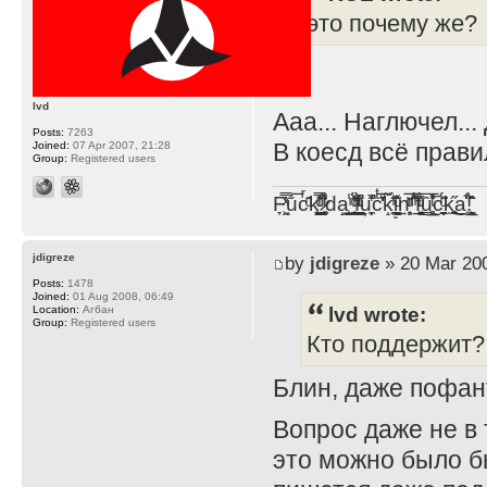
это почему же?
lvd
Ааа... Наглючел..
Posts:
7263
В коесд всё прави
Joined:
07 Apr 2007, 21:28
Group:
Registered users
F̞͖̭̿̔ͯu̐̅cͬ̑ͩk̨̤̳͇̮̭̪̠̽̿̓̆ͭͩ ̷̩̰͎̩͓̘̾̀ͬ̊ͭ͛ͅda̝̺͙̬͎̝̾͟ ̰̜̝̯͉̯̖̓̎́ͨ̽ͫ͟f̟͇̭̀ͬͨͭ̐̚u̹̼̹̗̞͑̔͂͐̚cͭ̅̊̆̒̆ǩ̝̩̯́ͥ̔̍̑ḭ͓͍̳̬ͦ̽͂n͍͎͈̈̅ͩͬ ̊ͫ̂̾̑̈́f̲͚͉͓͗̋́ͧͦ̅ȗ͇̲̻͈̲̅̎͗͒ͭ͡c̬̟̠̹̯̈́ͩ͘ͅk̫̠̻̋͜a̲͒̾̇!͙͕̺͉̗̩̲̂̏̄̀
jdigreze
by
jdigreze
» 20 Mar 200
Posts:
1478
Joined:
01 Aug 2008, 06:49
lvd wrote:
Location:
Агбан
Group:
Registered users
Кто поддержит?
Блин, даже пофан
Вопрос даже не в 
это можно было б