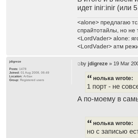
идет inir:inir (или 
<alone> предлагаю тс
спрайтотайлы, но не 
<LordVader> alone: яг
<LordVader> атм реж
jdigreze
by
jdigreze
» 19 Mar 200
Posts:
1478
Joined:
01 Aug 2008, 06:49
нолька wrote:
Location:
Агбан
Group:
Registered users
1 порт - не сов
А по-моему в сам
нолька wrote:
но с записью ес