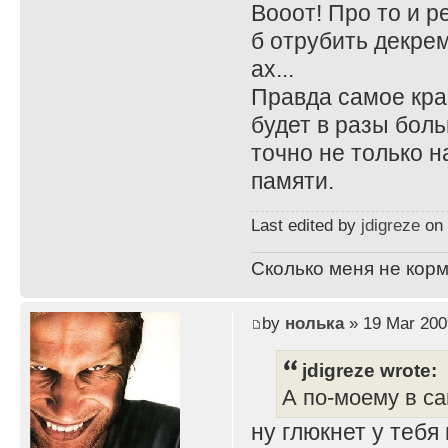
Вооот! Про то и р
б отрубить декрем
ах...
Правда самое крас
будет в разы боль
точно не только н
памяти.
Last edited by
jdigreze
on 
Сколько меня не корм
by
нолька
» 19 Mar 200
jdigreze wrote:
А по-моему в са
ну глюкнет у тебя 