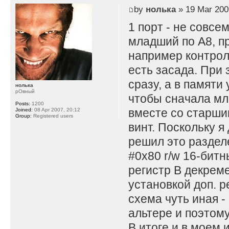
by
нолька
» 19 Mar 200
1 порт - не совсе
младший по A8, пр
например контрол
есть засада. При 
сразу, а в памяти
нолька
рОвный
чтобы сначала мл
Posts:
1200
вместе со старши
Joined:
08 Apr 2007, 20:12
Group:
Registered users
винт. Поскольку я
решил это раздел
#0x80 r/w 16-битны
регистр B декремен
установкой доп. р
схема чуть иная -
альтере и поэтом
В итоге и в моем 