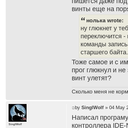
пишется даже под 
винты еще на пор
нолька wrote:
ну глюкнет у теб
переключится -
команды запись 
старшего байта.
Тоже самое и с и
прог глюкнул и не
винт улетят?
Сколько меня не корм
by
SinglWolf
» 04 May 2
Написал програму
контроллера IDE
SinglWolf