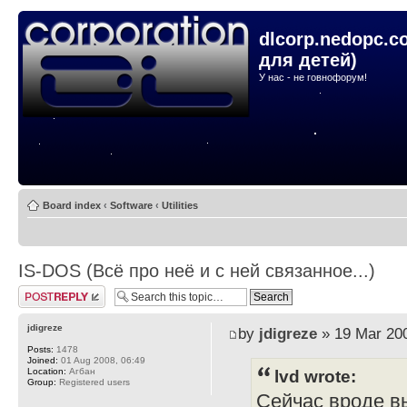
dlcorp.nedopc.c
для детей)
У нас - не говнофорум!
Board index
‹
Software
‹
Utilities
IS-DOS (Всё про неё и с ней связанное...)
Post a reply
jdigreze
by
jdigreze
» 19 Mar 200
Posts:
1478
Joined:
01 Aug 2008, 06:49
Location:
Агбан
lvd wrote:
Group:
Registered users
Сейчас вроде вы