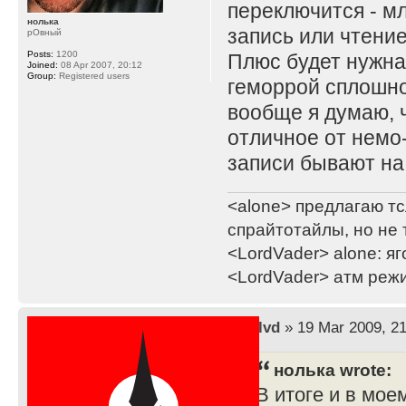
переключится - м
нолька
запись или чтение
рОвный
Posts:
1200
Плюс будет нужна
Joined:
08 Apr 2007, 20:12
Group:
Registered users
геморрой сплошно
вообще я думаю, ч
отличное от немо-и
записи бывают на
<alone> предлагаю тс
спрайтотайлы, но не 
<LordVader> alone: яг
<LordVader> атм реж
by
lvd
» 19 Mar 2009, 21
нолька wrote:
В итоге и в мое