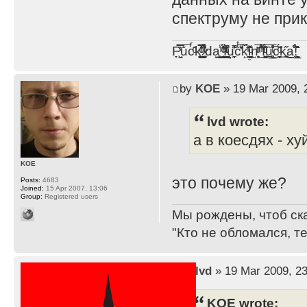
спектруму не при
F̞͖̭̿̔ͯu̐̅cͬ̑ͩk̨̤̳͇̮̭̪̠̽̿̓̆ͭͩ ̷̩̰͎̩͓̘̾̀ͬ̊ͭ͛ͅda̝̺͙̬͎̝̾͟ ̰̜̝̯͉̯̖̓̎́ͨ̽ͫ͟f̟͇̭̀ͬͨͭ̐̚u̹̼̹̗̞͑̔͂͐̚cͭ̅̊̆̒̆ǩ̝̩̯́ͥ̔̍̑ḭ͓͍̳̬ͦ̽͂n͍͎͈̈̅ͩͬ ̊ͫ̂̾̑̈́f̲͚͉͓͗̋́ͧͦ̅ȗ͇̲̻͈̲̅̎͗͒ͭ͡c̬̟̠̹̯̈́ͩ͘ͅk̫̠̻̋͜a̲͒̾̇!͙͕̺͉̗̩̲̂̏̄̀
by
KOE
» 19 Mar 2009, 
lvd wrote:
а в коесдях - ху
KOE
это почему же?
Posts:
4683
Joined:
15 Apr 2007, 13:06
Group:
Registered users
Мы рождены, чтоб ск
"Кто не обломался, т
by
lvd
» 19 Mar 2009, 23
KOE wrote: