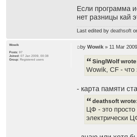
Если программа ис
нет разницы кай э
Last edited by
deathsoft
on
Wowik
by
Wowik
» 11 Mar 2009
Posts:
97
Joined:
07 Jan 2009, 00:38
SinglWolf wrote
Group:
Registered users
Wowik, CF - что
- карта памяти ст
deathsoft wrote
ЦФ - это просто
электрически ЦФ