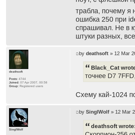
трабла, почему я 
ошибка 250 при ide
спрашивал. Не в 
штуки разных, все
by
deathsoft
» 12 Mar 2
Black_Cat wrot
deathsoft
точнее D7 7FFD
Posts:
4744
Joined:
07 Apr 2007, 00:58
Group:
Registered users
Схему кай-1024 п
by
SinglWolf
» 12 Mar 2
deathsoft wrote
SinglWolf
Скорпион-256 от