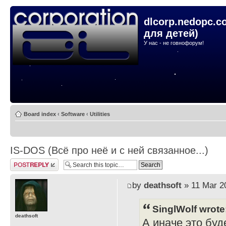
dlcorp.nedopc.c
для детей)
У нас - не говнофорум!
Board index
‹
Software
‹
Utilities
IS-DOS (Всё про неё и с ней связанное...)
Post a reply
by
deathsoft
» 11 Mar 2
SinglWolf wrote
deathsoft
А иначе это буде