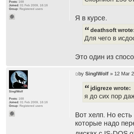
Posts:
168
Joined:
01 Feb 2009, 16:16
Group:
Registered users
Я в курсе.
deathsoft wrote
Для чего в исдо
Это один из спос
by
SinglWolf
» 12 Mar 2
jdigreze wrote:
SinglWolf
я до сих пор даж
Posts:
168
Joined:
01 Feb 2009, 16:16
Group:
Registered users
Вот хелп. Но есть 
которые надо пере
дисках с IS-DOS 