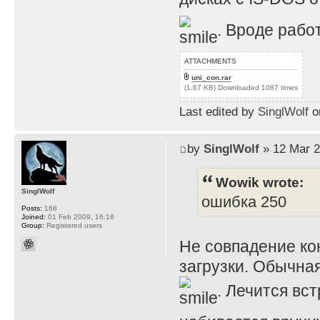
. Вроде рабо
ATTACHMENTS
uni_con.rar
(1.67 KB) Downloaded 1087 times
Last edited by
SinglWolf
on
by
SinglWolf
» 12 Mar 2
Wowik wrote:
SinglWolf
ошибка 250
Posts:
168
Joined:
01 Feb 2009, 16:16
Group:
Registered users
Не совпадение ко
загрузки. Обычна
. Лечится вс