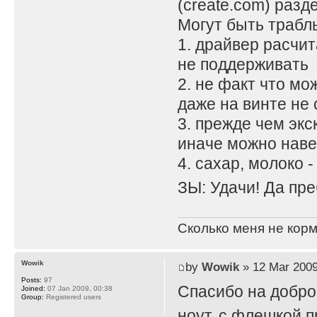
(create.com) разд
Могут быть трабл
1. драйвер расчит
не поддерживать
2. не факт что мо
даже на винте не 
3. прежде чем экс
иначе можно наве
4. сахар, молоко - п
ЗЫ: Удачи! Да пре
Сколько меня не корм
Wowik
by
Wowik
» 12 Mar 2009
Posts:
97
Спасибо на добром
Joined:
07 Jan 2009, 00:38
Group:
Registered users
ноут, с флешкой 