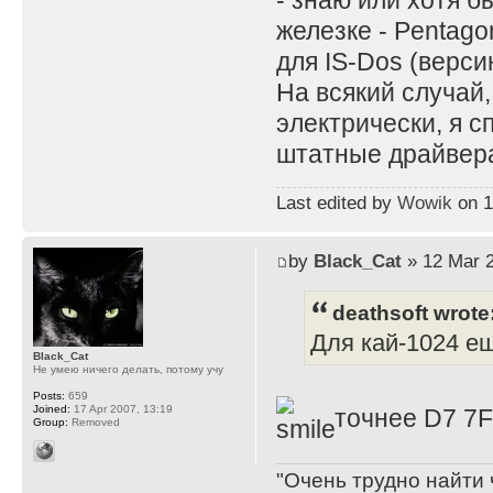
- знаю или хотя б
железке - Pentago
для IS-Dos (верс
На всякий случай,
электрически, я с
штатные драйвера
Last edited by
Wowik
on 11
by
Black_Cat
» 12 Mar 2
deathsoft wrote
Для кай-1024 ещ
Black_Cat
Не умею ничего делать, потому учу
Posts:
659
Joined:
17 Apr 2007, 13:19
точнее D7 7
Group:
Removed
"Очень трудно найти 