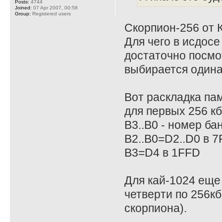
Posts:
4744
Joined:
07 Apr 2007, 00:58
Group:
Registered users
Скорпион-256 от К
Для чего в исдосе
достаточно посмо
выбирается одина
Вот раскладка пам
для первых 256 кб
B3..B0 - номер ба
B2..B0=D2..D0 в 7
B3=D4 в 1FFD
Для кай-1024 еще
четверти по 256кб
скорпиона).