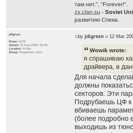
там нет.", "Forever!".
zx.clan.su
-
Soviet Un
развитию Спека.
jdigreze
by
jdigreze
» 12 Mar 200
Posts:
1478
Joined:
01 Aug 2008, 06:49
Wowik wrote:
Location:
Агбан
Group:
Registered users
я спрашиваю ка
драйвера, в дан
Для начала сдела
должны показаться
секторов. Эти па
Подрубаешь ЦФ к с
вбиваешь парамет
(более подробно е
выходишь из тюнса