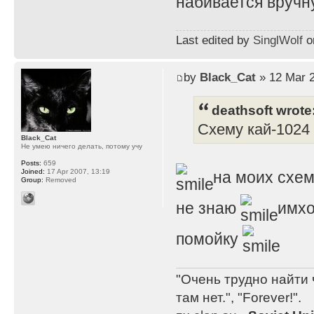
набивается вручну
Last edited by
SinglWolf
on
by
Black_Cat
» 12 Mar 2
deathsoft wrote
Схему кай-1024 
Black_Cat
Не умею ничего делать, потому учу
Posts:
659
Joined:
17 Apr 2007, 13:19
на моих схем
Group:
Removed
не знаю
имхо
помойку
"Очень трудно найти 
там нет.", "Forever!".