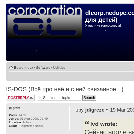
dlcorp.nedopc.c
для детей)
У нас - не говнофорум!
Board index
‹
Software
‹
Utilities
IS-DOS (Всё про неё и с ней связанное...)
Post a reply
jdigreze
by
jdigreze
» 19 Mar 200
Posts:
1478
Joined:
01 Aug 2008, 06:49
Location:
Агбан
lvd wrote:
Group:
Registered users
Сейчас вроде вы