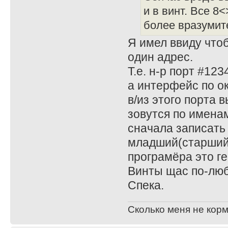
и в винт. Все 8
более вразумит
Я имел ввиду чтоб
один адрес.
Т.е. н-р порт #123
а интерфейс по о
в/из этого порта 
зовутся по именам
сначала записать
младший(старший) 
програмёра это ге
Винты щас по-люб
Спека.
Сколько меня не корм