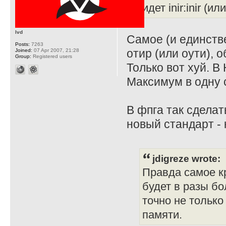
идет inir:inir (ил
lvd
Самое (и единств
Posts:
7263
отир (или оути), о
Joined:
07 Apr 2007, 21:28
Group:
Registered users
Только вот хуй. В 
Максимум в одну 
В фпга так сделат
новый стандарт - 
jdigreze wrote:
Правда самое кр
будет в разы бо
точно не только
памяти.