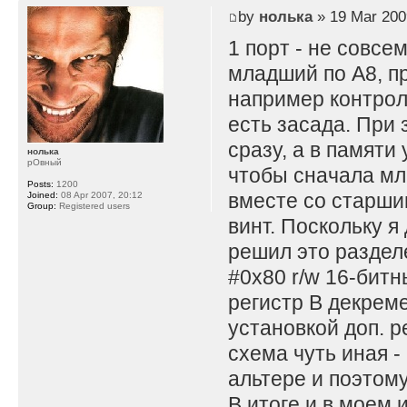
by
нолька
» 19 Mar 200
1 порт - не совсе
младший по A8, пр
например контрол
есть засада. При 
сразу, а в памяти
нолька
рОвный
чтобы сначала мл
Posts:
1200
вместе со старши
Joined:
08 Apr 2007, 20:12
Group:
Registered users
винт. Поскольку я
решил это раздел
#0x80 r/w 16-битны
регистр B декремен
установкой доп. р
схема чуть иная -
альтере и поэтом
В итоге и в моем 