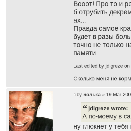
Вооот! Про то и р
б отрубить декрем
ах...
Правда самое крас
будет в разы боль
точно не только н
памяти.
Last edited by
jdigreze
on 
Сколько меня не корм
by
нолька
» 19 Mar 200
jdigreze wrote:
А по-моему в са
ну глюкнет у тебя 