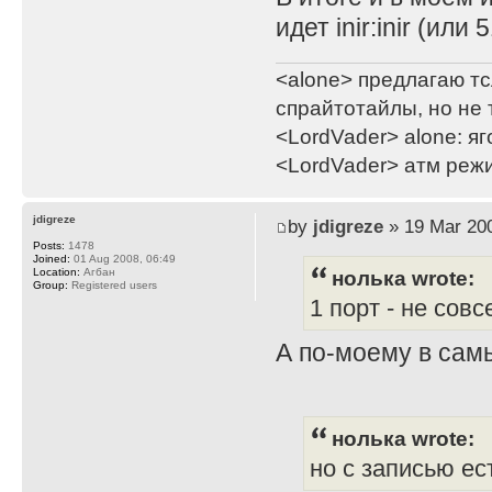
идет inir:inir (или 
<alone> предлагаю тс
спрайтотайлы, но не 
<LordVader> alone: яг
<LordVader> атм реж
jdigreze
by
jdigreze
» 19 Mar 200
Posts:
1478
Joined:
01 Aug 2008, 06:49
нолька wrote:
Location:
Агбан
Group:
Registered users
1 порт - не сов
А по-моему в сам
нолька wrote:
но с записью ес