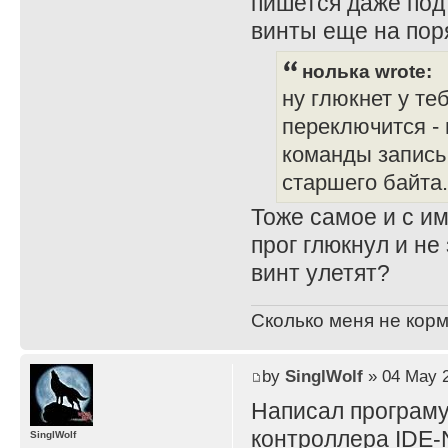
пишется даже под 
винты еще на пор
нолька wrote:
ну глюкнет у теб
переключится -
команды запись 
старшего байта.
Тоже самое и с и
прог глюкнул и не
винт улетят?
Сколько меня не корм
by
SinglWolf
» 04 May 2
Написал програму
контроллера IDE
SinglWolf