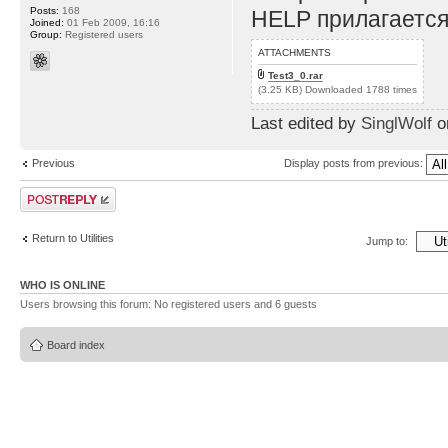
Posts:
168
HELP прилагается
Joined:
01 Feb 2009, 16:16
Group:
Registered users
ATTACHMENTS
Test3_0.rar
(3.25 KB) Downloaded 1788 times
Last edited by
SinglWolf
on
Previous
Display posts from previous:
Post a reply
Return to Utilities
Jump to:
WHO IS ONLINE
Users browsing this forum: No registered users and 6 guests
Board index