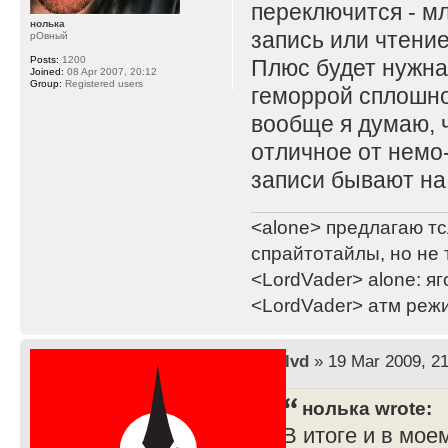
переключится - м
нолька
запись или чтение
рОвный
Posts:
1200
Плюс будет нужна
Joined:
08 Apr 2007, 20:12
Group:
Registered users
геморрой сплошно
вообще я думаю, ч
отличное от немо-и
записи бывают на
<alone> предлагаю тс
спрайтотайлы, но не 
<LordVader> alone: яг
<LordVader> атм реж
by
lvd
» 19 Mar 2009, 21
нолька wrote:
В итоге и в мое