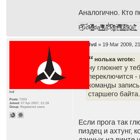
Аналогично. Кто 
F̞͖̭̿̔ͯu̐̅cͬ̑ͩk̨̤̳͇̮̭̪̠̽̿̓̆ͭͩ ̷̩̰͎̩͓̘̾̀ͬ̊ͭ͛ͅda̝̺͙̬͎̝̾͟ ̰̜̝̯͉̯̖̓̎́ͨ̽ͫ͟f̟͇̭̀ͬͨͭ̐̚u̹̼̹̗̞͑̔͂͐̚cͭ̅̊̆̒̆ǩ̝̩̯́ͥ̔̍̑ḭ͓͍̳̬ͦ̽͂n͍͎͈̈̅ͩͬ ̊ͫ̂̾̑̈́f̲͚͉͓͗̋́ͧͦ̅ȗ͇̲̻͈̲̅̎͗͒ͭ͡c̬̟̠̹̯̈́ͩ͘ͅk̫̠̻̋͜a̲͒̾̇!͙͕̺͉̗̩̲̂̏̄̀
by
lvd
» 19 Mar 2009, 21
нолька wrote:
ну глюкнет у теб
переключится -
команды запись 
lvd
старшего байта.
Posts:
7263
Joined:
07 Apr 2007, 21:28
Group:
Registered users
Если прога так гл
пиздец и ахтунг,
данных на винте у