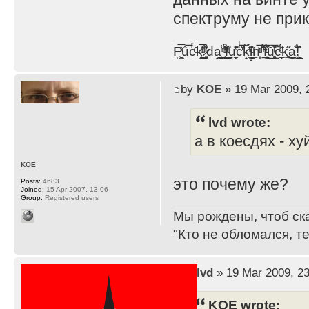
спектруму не при
F̞͖̭̿̔ͯu̐̅cͬ̑ͩk̨̤̳͇̮̭̪̠̽̿̓̆ͭͩ ̷̩̰͎̩͓̘̾̀ͬ̊ͭ͛ͅda̝̺͙̬͎̝̾͟ ̰̜̝̯͉̯̖̓̎́ͨ̽ͫ͟f̟͇̭̀ͬͨͭ̐̚u̹̼̹̗̞͑̔͂͐̚cͭ̅̊̆̒̆ǩ̝̩̯́ͥ̔̍̑ḭ͓͍̳̬ͦ̽͂n͍͎͈̈̅ͩͬ ̊ͫ̂̾̑̈́f̲͚͉͓͗̋́ͧͦ̅ȗ͇̲̻͈̲̅̎͗͒ͭ͡c̬̟̠̹̯̈́ͩ͘ͅk̫̠̻̋͜a̲͒̾̇!͙͕̺͉̗̩̲̂̏̄̀
by
KOE
» 19 Mar 2009, 
lvd wrote:
а в коесдях - ху
KOE
это почему же?
Posts:
4683
Joined:
15 Apr 2007, 13:06
Group:
Registered users
Мы рождены, чтоб ск
"Кто не обломался, т
by
lvd
» 19 Mar 2009, 23
KOE wrote: