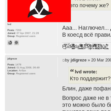
это почему же?
lvd
Ааа... Наглючел..
Posts:
7263
В коесд всё прави
Joined:
07 Apr 2007, 21:28
Group:
Registered users
F̞͖̭̿̔ͯu̐̅cͬ̑ͩk̨̤̳͇̮̭̪̠̽̿̓̆ͭͩ ̷̩̰͎̩͓̘̾̀ͬ̊ͭ͛ͅda̝̺͙̬͎̝̾͟ ̰̜̝̯͉̯̖̓̎́ͨ̽ͫ͟f̟͇̭̀ͬͨͭ̐̚u̹̼̹̗̞͑̔͂͐̚cͭ̅̊̆̒̆ǩ̝̩̯́ͥ̔̍̑ḭ͓͍̳̬ͦ̽͂n͍͎͈̈̅ͩͬ ̊ͫ̂̾̑̈́f̲͚͉͓͗̋́ͧͦ̅ȗ͇̲̻͈̲̅̎͗͒ͭ͡c̬̟̠̹̯̈́ͩ͘ͅk̫̠̻̋͜a̲͒̾̇!͙͕̺͉̗̩̲̂̏̄̀
jdigreze
by
jdigreze
» 20 Mar 200
Posts:
1478
Joined:
01 Aug 2008, 06:49
lvd wrote:
Location:
Агбан
Group:
Registered users
Кто поддержит?
Блин, даже пофан
Вопрос даже не в 
это можно было б