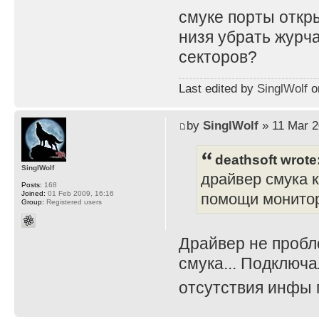
смуке порты откр
низя убрать журч
секторов?
Last edited by
SinglWolf
on
by
SinglWolf
» 11 Mar 2
deathsoft wrote
SinglWolf
драйвер смука 
Posts:
168
Joined:
01 Feb 2009, 16:16
помощи монитора
Group:
Registered users
Драйвер не пробл
смука... Подключа
отсутствия инфы 