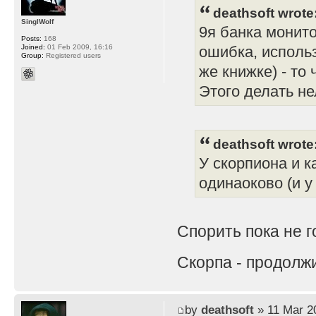
deathsoft wrote
SinglWolf
9я банка монито
Posts:
168
Joined:
01 Feb 2009, 16:16
ошибка, использ
Group:
Registered users
же книжке) - то
Этого делать не
deathsoft wrote
У скорпиона и 
одинаоково (и у
Спорить пока не 
Скорпа - продолж
by
deathsoft
» 11 Mar 2