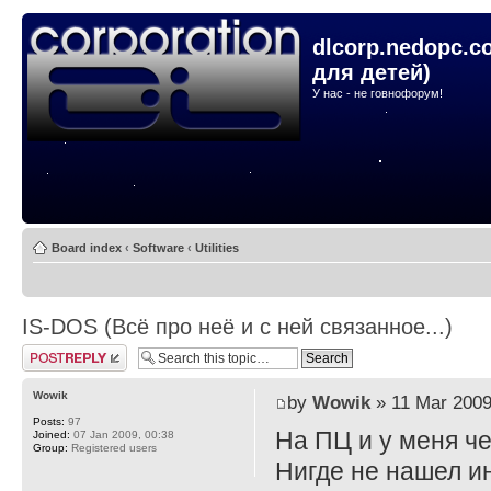
dlcorp.nedopc.c
для детей)
У нас - не говнофорум!
Board index
‹
Software
‹
Utilities
IS-DOS (Всё про неё и с ней связанное...)
Post a reply
Wowik
by
Wowik
» 11 Mar 2009
Posts:
97
На ПЦ и у меня че
Joined:
07 Jan 2009, 00:38
Group:
Registered users
Нигде не нашел ин