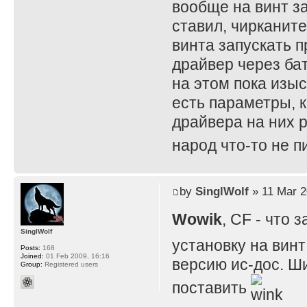
вообще на винт за
ставил, чирканите
винта запускать п
драйвер через бат
на этом пока изы
есть параметры, к
драйвера на них р
народ что-то не 
by
SinglWolf
» 11 Mar 2
Wowik
, CF - что
SinglWolf
установку на винт
Posts:
168
Joined:
01 Feb 2009, 16:16
версию ис-дос. Ши
Group:
Registered users
поставить