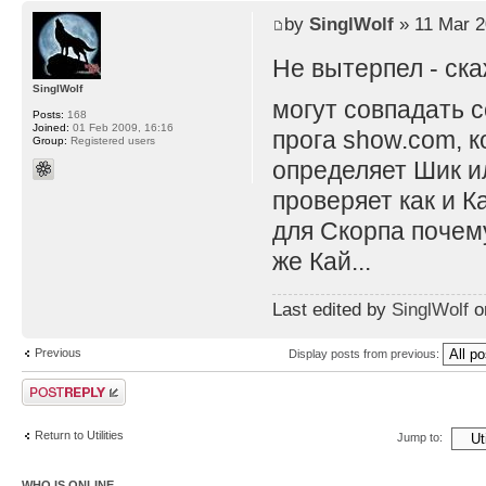
by
SinglWolf
» 11 Mar 2
Не вытерпел - ск
SinglWolf
могут совпадать с
Posts:
168
Joined:
01 Feb 2009, 16:16
прога show.com, к
Group:
Registered users
определяет Шик ил
проверяет как и К
для Скорпа почему
же Кай...
Last edited by
SinglWolf
on
Previous
Display posts from previous:
Post a reply
Return to Utilities
Jump to:
WHO IS ONLINE