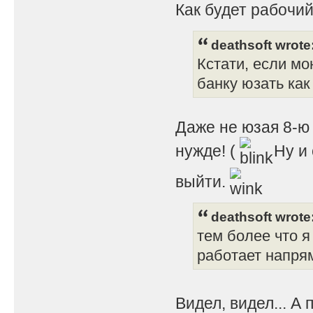
Как будет рабочий
deathsoft wrote
Кстати, если мо
банку юзать как 
Даже не юзая 8-ю 
нужде! (
Ну и 
выйти.
deathsoft wrote
тем более что я
работает напрям
Видел, видел... А