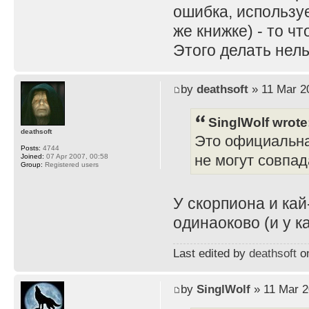
ошибка, используе
же книжке) - то ч
Этого делать нель
by
deathsoft
» 11 Mar 2
SinglWolf wrote
deathsoft
Это официальна
Posts:
4744
не могут совпад
Joined:
07 Apr 2007, 00:58
Group:
Registered users
У скорпиона и ка
одинаоково (и у к
Last edited by
deathsoft
on
by
SinglWolf
» 11 Mar 2