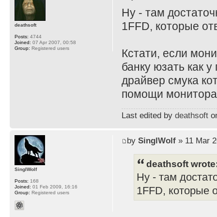
Ну - там достато
1FFD, которые отв
deathsoft
Posts:
4744
Joined:
07 Apr 2007, 00:58
Group:
Registered users
Кстати, если мони
банку юзать как у
драйвер смука ко
помощи монитора и
Last edited by
deathsoft
on
by
SinglWolf
» 11 Mar 2
deathsoft wrote
SinglWolf
Ну - там достат
Posts:
168
Joined:
01 Feb 2009, 16:16
1FFD, которые о
Group:
Registered users