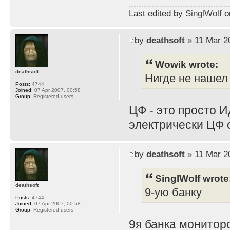
Last edited by
SinglWolf
on
by
deathsoft
» 11 Mar 2
Wowik wrote:
deathsoft
Нигде не нашел
Posts:
4744
Joined:
07 Apr 2007, 00:58
Group:
Registered users
ЦФ - это просто И
электрически ЦФ 
by
deathsoft
» 11 Mar 2
SinglWolf wrote
deathsoft
9-ую банку
Posts:
4744
Joined:
07 Apr 2007, 00:58
Group:
Registered users
9я банка мониторо