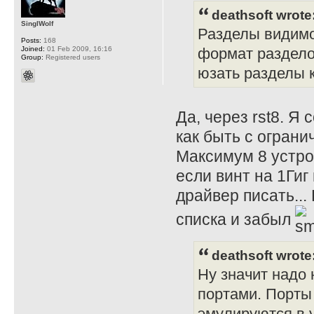
deathsoft wrote
SinglWolf
Разделы видимо 
Posts:
168
Joined:
01 Feb 2009, 16:16
формат раздело
Group:
Registered users
юзать разделы к
Да, через rst8. Я
как быть с огран
Максимум 8 устро
если винт на 1Гиг
драйвер писать...
списка и забыл
deathsoft wrote
Ну значит надо
портами. Порты
эмулируются в 