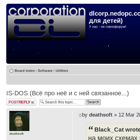
dlcorp.nedopc.c
для детей)
У нас - не говнофорум!
Board index
‹
Software
‹
Utilities
IS-DOS (Всё про неё и с ней связанное...)
Post a reply
by
deathsoft
» 12 Mar 2
Black_Cat wrot
deathsoft
на моих схемах и