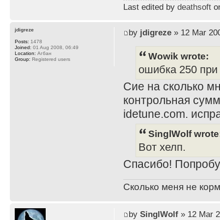
Last edited by
deathsoft
on
jdigreze
by
jdigreze
» 12 Mar 200
Posts:
1478
Joined:
01 Aug 2008, 06:49
Wowik wrote:
Location:
Агбан
Group:
Registered users
ошибка 250 при i
Сие на сколько мн
контрольная сумм
idetune.com. испра
SinglWolf wrote
Вот хелп.
Спасибо! Попробу
Сколько меня не корм
by
SinglWolf
» 12 Mar 2