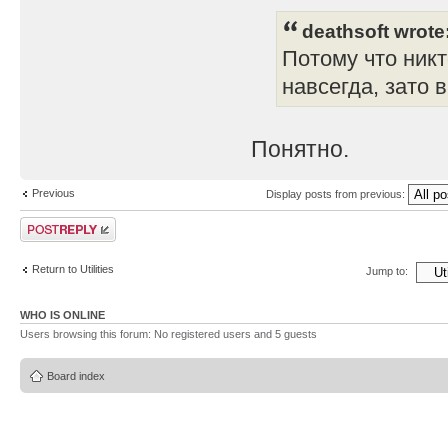
deathsoft wrote
Потому что никт
навсегда, зато 
Понятно.
Previous
Display posts from previous:
Post a reply
Return to Utilities
Jump to:
WHO IS ONLINE
Users browsing this forum: No registered users and 5 guests
Board index