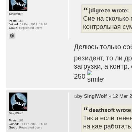
jdigreze wrote:
SinglWolf
Сие на сколько 
Posts:
168
Joined:
01 Feb 2009, 16:16
контрольная су
Group:
Registered users
Делюсь только с
резидент, то ли д
загрузки, а контр
250
.
by
SinglWolf
» 12 Mar 2
deathsoft wrote
SinglWolf
Так а если тене
Posts:
168
Joined:
01 Feb 2009, 16:16
на кае работать
Group:
Registered users