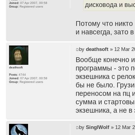
дисковода и вы
Joined:
07 Apr 2007, 00:58
Group:
Registered users
Потому что никто 
и навсегда, зато 
by
deathsoft
» 12 Mar 2
Вообще конечно и
программы - это 
deathsoft
экзешника с рело
Posts:
4744
Joined:
07 Apr 2007, 00:58
Group:
Registered users
бы не было. Грузи
переносом на пц 
сумма и стартовы
экзешника, а не в
by
SinglWolf
» 12 Mar 2