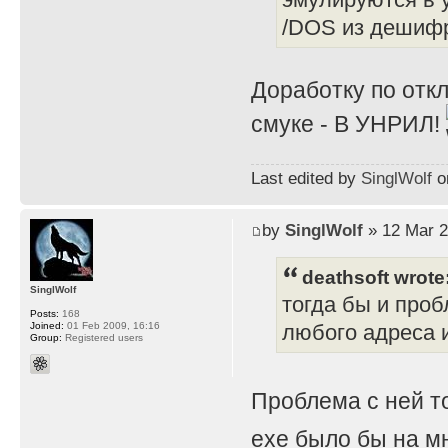
/DOS из дешифр
Доработку по отк
смуке - В УНРИЛ!
Last edited by
SinglWolf
on
by
SinglWolf
» 12 Mar 2
deathsoft wrote
SinglWolf
тогда бы и проб
Posts:
168
Joined:
01 Feb 2009, 16:16
любого адреса и
Group:
Registered users
Проблема с ней т
exe было бы на мн