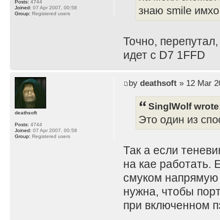
Posts:
4744
Joined:
07 Apr 2007, 00:58
знаю smile имхо
Group:
Registered users
Точно, перепутал,
идет с D7 1FFD
by
deathsoft
» 12 Mar 2
SinglWolf wrote
deathsoft
Это один из спо
Posts:
4744
Joined:
07 Apr 2007, 00:58
Group:
Registered users
Так а если теневи
на кае работать. 
смуком напрямую 
нужна, чтобы порт
при включенном пз