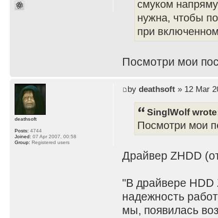
смуком напряму
нужна, чтобы по
при включенном 
Посмотри мои пос
by
deathsoft
» 12 Mar 2
SinglWolf wrote
deathsoft
Посмотри мои по
Posts:
4744
Joined:
07 Apr 2007, 00:58
Group:
Registered users
Драйвер ZHDD (отд
"В драйвере HDD 
надежность работ
мы, появилась во