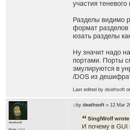
участия теневого 
Разделы видимо ра
формат разделов 
юзать разделы как
Ну значит надо н
портами. Порты с
эмулируются в ун
/DOS из дешифрат
Last edited by
deathsoft
on
by
deathsoft
» 12 Mar 2
SinglWolf wrote
deathsoft
И почему в GUI 
Posts:
4744