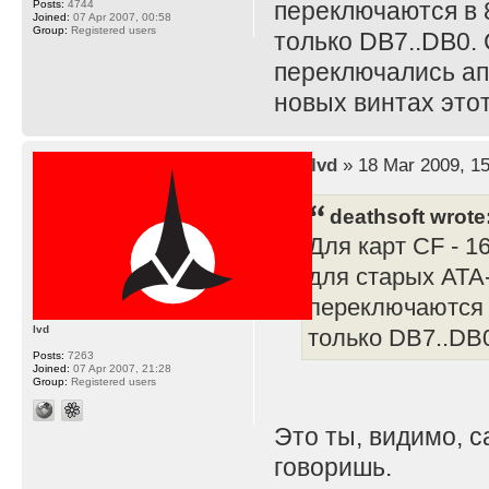
переключаются в 
Posts:
4744
Joined:
07 Apr 2007, 00:58
Group:
Registered users
только DB7..DB0.
переключались ап
новых винтах этот
by
lvd
» 18 Mar 2009, 15
deathsoft wrote
Для карт CF - 1
для старых АТА-
переключаются 
lvd
только DB7..DB
Posts:
7263
Joined:
07 Apr 2007, 21:28
Group:
Registered users
Это ты, видимо, с
говоришь.