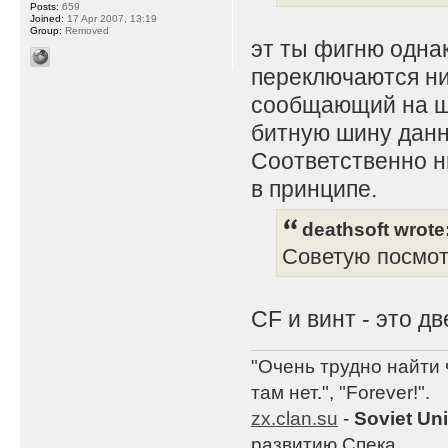
Posts:
659
Joined:
17 Apr 2007, 13:19
Group:
Removed
эт ты фигню одна
переключаются ник
сообщающий на ши
битную шину данн
Соответственно н
в принципе.
deathsoft wrote
Советую посмот
CF и винт - это 
"Очень трудно найти 
там нет.", "Forever!".
zx.clan.su
-
Soviet Un
развитию Спека.