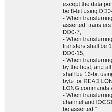
except the data port
be 8-bit using DD0
- When transferring
asserted, transfers 
DD0-7;
- When transferring
transfers shall be 1
DD0-15;
- When transferrin
by the host, and all
shall be 16-bit us
byte for READ LO
LONG commands whi
- When transferrin
channel and IOCS16
be asserted."