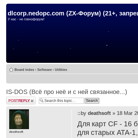
dlcorp.nedopc.com (ZX-Форум) (21+, запр
У нас - не говнофорум!
Board index
‹
Software
‹
Utilities
IS-DOS (Всё про неё и с ней связанное...)
Post a reply
by
deathsoft
» 18 Mar 2
Для карт CF - 16 
для старых АТА-1,
deathsoft