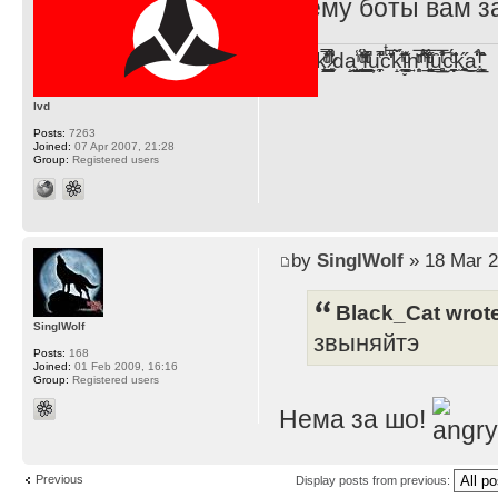
- тему боты вам з
F̞͖̭̿̔ͯu̐̅cͬ̑ͩk̨̤̳͇̮̭̪̠̽̿̓̆ͭͩ ̷̩̰͎̩͓̘̾̀ͬ̊ͭ͛ͅda̝̺͙̬͎̝̾͟ ̰̜̝̯͉̯̖̓̎́ͨ̽ͫ͟f̟͇̭̀ͬͨͭ̐̚u̹̼̹̗̞͑̔͂͐̚cͭ̅̊̆̒̆ǩ̝̩̯́ͥ̔̍̑ḭ͓͍̳̬ͦ̽͂n͍͎͈̈̅ͩͬ ̊ͫ̂̾̑̈́f̲͚͉͓͗̋́ͧͦ̅ȗ͇̲̻͈̲̅̎͗͒ͭ͡c̬̟̠̹̯̈́ͩ͘ͅk̫̠̻̋͜a̲͒̾̇!͙͕̺͉̗̩̲̂̏̄̀
lvd
Posts:
7263
Joined:
07 Apr 2007, 21:28
Group:
Registered users
by
SinglWolf
» 18 Mar 2
Black_Cat wrot
SinglWolf
звыняйтэ
Posts:
168
Joined:
01 Feb 2009, 16:16
Group:
Registered users
Нема за шо!
Previous
Display posts from previous: