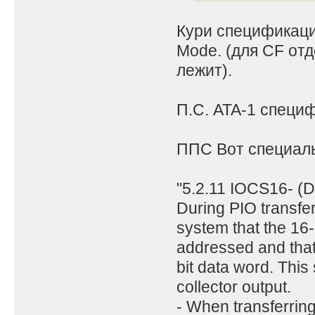
Кури спецификаци
Mode. (для CF от
лежит).
П.С. ATA-1 специ
ППС Вот специаль
"5.2.11 IOCS16- (De
During PIO transfer
system that the 16-
addressed and that 
bit data word. This
collector output.
- When transferrin