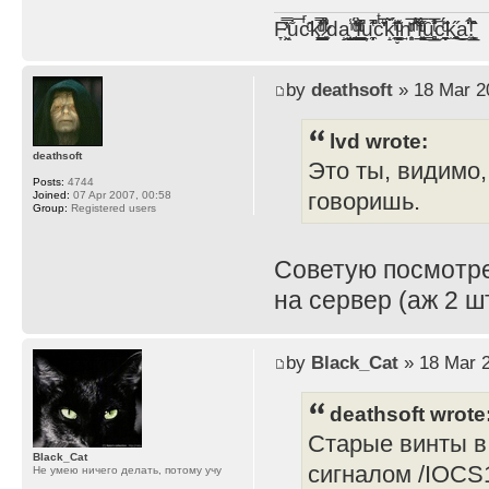
F̞͖̭̿̔ͯu̐̅cͬ̑ͩk̨̤̳͇̮̭̪̠̽̿̓̆ͭͩ ̷̩̰͎̩͓̘̾̀ͬ̊ͭ͛ͅda̝̺͙̬͎̝̾͟ ̰̜̝̯͉̯̖̓̎́ͨ̽ͫ͟f̟͇̭̀ͬͨͭ̐̚u̹̼̹̗̞͑̔͂͐̚cͭ̅̊̆̒̆ǩ̝̩̯́ͥ̔̍̑ḭ͓͍̳̬ͦ̽͂n͍͎͈̈̅ͩͬ ̊ͫ̂̾̑̈́f̲͚͉͓͗̋́ͧͦ̅ȗ͇̲̻͈̲̅̎͗͒ͭ͡c̬̟̠̹̯̈́ͩ͘ͅk̫̠̻̋͜a̲͒̾̇!͙͕̺͉̗̩̲̂̏̄̀
by
deathsoft
» 18 Mar 2
lvd wrote:
deathsoft
Это ты, видимо,
Posts:
4744
говоришь.
Joined:
07 Apr 2007, 00:58
Group:
Registered users
Советую посмотре
на сервер (аж 2 шт
by
Black_Cat
» 18 Mar 2
deathsoft wrote
Старые винты в
Black_Cat
сигналом /IOCS1
Не умею ничего делать, потому учу