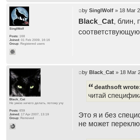
by
SinglWolf
» 18 Mar 2
Black_Cat
, блин,
SinglWolf
соответствующую 
Posts:
168
Joined:
01 Feb 2009, 16:16
Group:
Registered users
by
Black_Cat
» 18 Mar 2
deathsoft wrote
читай специфик
Black_Cat
Не умею ничего делать, потому учу
Posts:
659
Это я и без специ
Joined:
17 Apr 2007, 13:19
Group:
Removed
не может переклю