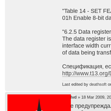
"Table 14 - SET FE
01h Enable 8-bit da
"6.2.5 Data registe
The data register i
interface width cur
of data being tran
Спецификация, ес
http://www.t13.org
Last edited by
deathsoft
on
by
lvd
» 18 Mar 2009, 20
я же предупреждал