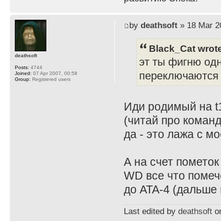
by
deathsoft
» 18 Mar 2
Black_Cat wrot
deathsoft
эт ты фигню од
Posts:
4744
переключаются 
Joined:
07 Apr 2007, 00:58
Group:
Registered users
Иди родимый на t
(читай про команду
да - это лажа с м
А на счет пометок
WD все что помече
до ATA-4 (дальше 
Last edited by
deathsoft
on