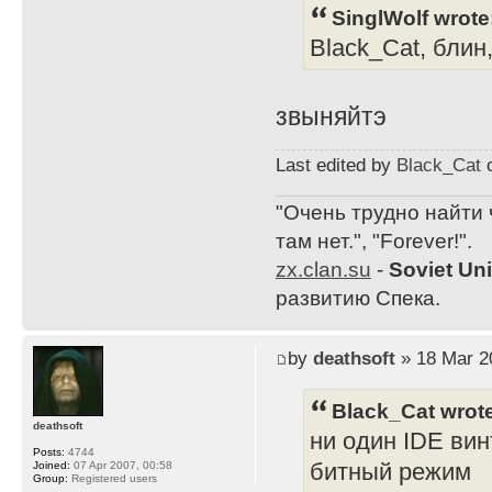
SinglWolf wrote
Black_Cat, блин
звыняйтэ
Last edited by
Black_Cat
o
"Очень трудно найти 
там нет.", "Forever!".
zx.clan.su
-
Soviet Un
развитию Спека.
by
deathsoft
» 18 Mar 2
Black_Cat wrot
deathsoft
ни один IDE вин
Posts:
4744
битный режим
Joined:
07 Apr 2007, 00:58
Group:
Registered users