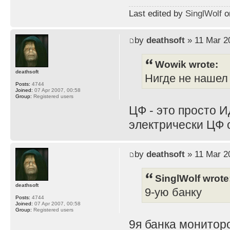
Last edited by
SinglWolf
on
by
deathsoft
» 11 Mar 2
Wowik wrote:
deathsoft
Нигде не нашел
Posts:
4744
Joined:
07 Apr 2007, 00:58
Group:
Registered users
ЦФ - это просто И
электрически ЦФ 
by
deathsoft
» 11 Mar 2
SinglWolf wrote
deathsoft
9-ую банку
Posts:
4744
Joined:
07 Apr 2007, 00:58
Group:
Registered users
9я банка мониторо