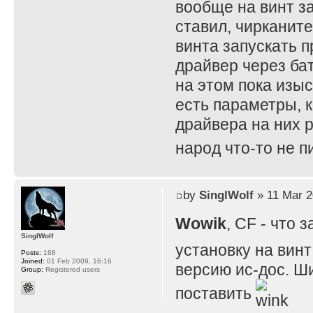
вообще на винт за
ставил, чирканите
винта запускать п
драйвер через бат
на этом пока изы
есть параметры, к
драйвера на них р
народ что-то не 
by
SinglWolf
» 11 Mar 2
Wowik
, CF - что
SinglWolf
установку на винт
Posts:
168
Joined:
01 Feb 2009, 16:16
версию ис-дос. Ши
Group:
Registered users
поставить