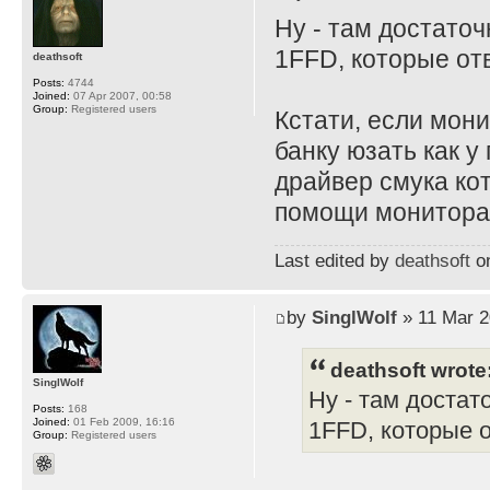
Ну - там достато
1FFD, которые отв
deathsoft
Posts:
4744
Joined:
07 Apr 2007, 00:58
Group:
Registered users
Кстати, если мони
банку юзать как у
драйвер смука ко
помощи монитора и
Last edited by
deathsoft
on
by
SinglWolf
» 11 Mar 2
deathsoft wrote
SinglWolf
Ну - там достат
Posts:
168
Joined:
01 Feb 2009, 16:16
1FFD, которые о
Group:
Registered users