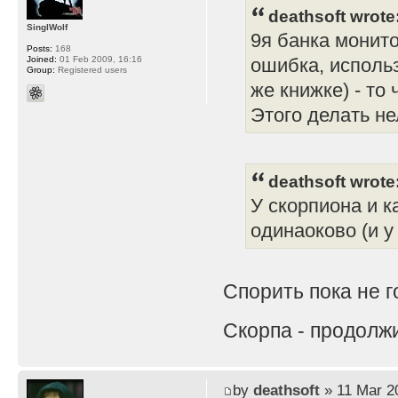
deathsoft wrote
SinglWolf
9я банка монито
Posts:
168
Joined:
01 Feb 2009, 16:16
ошибка, использ
Group:
Registered users
же книжке) - то
Этого делать не
deathsoft wrote
У скорпиона и 
одинаоково (и у
Спорить пока не 
Скорпа - продолж
by
deathsoft
» 11 Mar 2