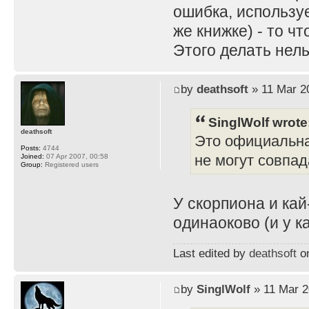
ошибка, используе
же книжке) - то ч
Этого делать нель
by
deathsoft
» 11 Mar 2
SinglWolf wrote
deathsoft
Это официальна
Posts:
4744
не могут совпад
Joined:
07 Apr 2007, 00:58
Group:
Registered users
У скорпиона и ка
одинаоково (и у к
Last edited by
deathsoft
on
by
SinglWolf
» 11 Mar 2