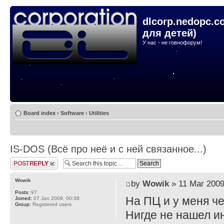
dlcorp.nedopc.c
для детей)
У нас - не говнофорум!
Board index
‹
Software
‹
Utilities
IS-DOS (Всё про неё и с ней связанное...)
Post a reply
Wowik
by
Wowik
» 11 Mar 2009
Posts:
97
На ПЦ и у меня че
Joined:
07 Jan 2009, 00:38
Group:
Registered users
Нигде не нашел ин