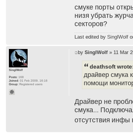
смуке порты откр
низя убрать журч
секторов?
Last edited by
SinglWolf
on
by
SinglWolf
» 11 Mar 2
deathsoft wrote
SinglWolf
драйвер смука 
Posts:
168
Joined:
01 Feb 2009, 16:16
помощи монитора
Group:
Registered users
Драйвер не пробл
смука... Подключа
отсутствия инфы 