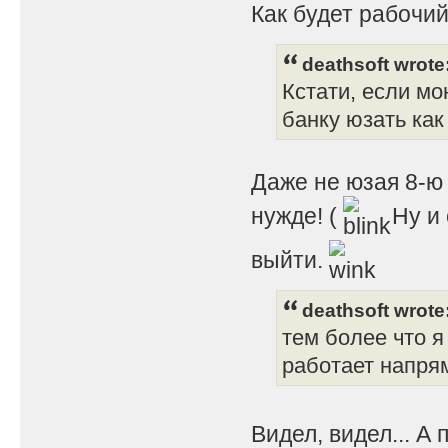
Как будет рабочий
deathsoft wrote
Кстати, если мо
банку юзать как 
Даже не юзая 8-ю 
нужде! (
Ну и 
выйти.
deathsoft wrote
тем более что я
работает напрям
Видел, видел... А