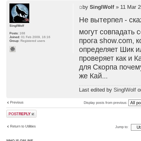
by
SinglWolf
» 11 Mar 2
Не вытерпел - ск
SinglWolf
могут совпадать с
Posts:
168
Joined:
01 Feb 2009, 16:16
прога show.com, к
Group:
Registered users
определяет Шик ил
проверяет как и К
для Скорпа почему
же Кай...
Last edited by
SinglWolf
on
Previous
Display posts from previous:
Post a reply
Return to Utilities
Jump to:
WHO IS ONLINE