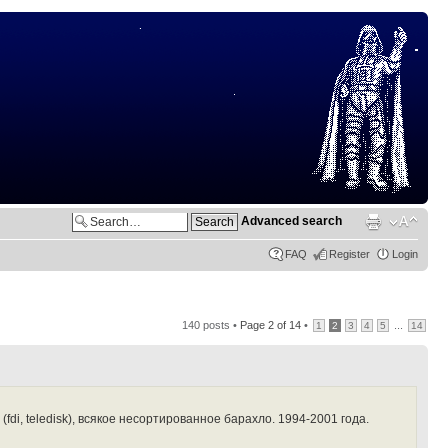
Advanced search
FAQ
Register
Login
140 posts •
Page
2
of
14
•
...
1
2
3
4
5
14
di, teledisk), всякое несортированное барахло. 1994-2001 года.