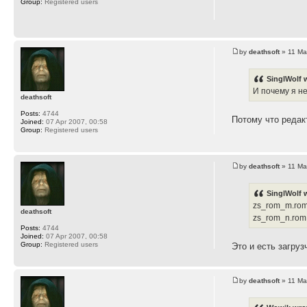
Group:
Registered users
by
deathsoft
» 11 Ma
SinglWolf 
И почему я н
deathsoft
Posts:
4744
Потому что редак
Joined:
07 Apr 2007, 00:58
Group:
Registered users
by
deathsoft
» 11 Ma
SinglWolf 
zs_rom_m.rom
deathsoft
zs_rom_n.rom
Posts:
4744
Joined:
07 Apr 2007, 00:58
Group:
Registered users
Это и есть загруз
by
deathsoft
» 11 Ma