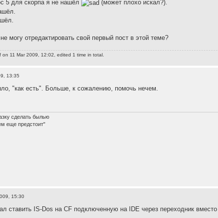
ос 5 для скорпа я не нашёл
(может плохо искал?).
ашёл.
ашёл.
 не могу отредактировать свой первый пост в этой теме?
f
on 11 Mar 2009, 12:02, edited 1 time in total.
9, 13:35
ыло, "как есть". Больше, к сожалению, помочь нечем.
азку сделать былью
ем еще предстоит"
009, 15:30
вал ставить IS-Dos на CF подключенную на IDE через переходник вместо