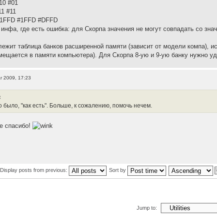
10 #01
1 #11
#1FFD #1FFD #DFFD
инфа, где есть ошибка: для Скорпа значения не могут совпадать со зна
лежит таблица банков расширенной памяти (зависит от модели компа), 
змещается в памяти компьютера). Для Скорпа 8-ую и 9-ую банку нужно уд
r 2009, 17:23
:
о было, "как есть". Больше, к сожалению, помочь нечем.
ее спасибо!
Display posts from previous:
Sort by
Jump to: