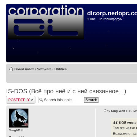
dlcorp.nedopc.c
У нас - не говнофорум!
Board index
‹
Software
‹
Utilities
IS-DOS (Всё про неё и с ней связанное...)
Post a reply
by
SinglWolf
» 10 Ma
KOE wrote
Там же четко 
SinglWolf
Возможно, там