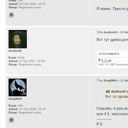
Posts:
168
Joined:
01 Feb 2009, 16:16
Group:
Registered users
Я понял. Просто 
by
deathsoft
» 10 Ma
Вот тут дрова дл
deathsoft
ATTACHMENTS
Posts:
4744
3_2.rar
Joined:
07 Apr 2007, 00:58
(447.31 KB) Downloa
Group:
Registered users
by
SinglWolf
» 11 Ma
deathsoft 
Вот тут дрова
SinglWolf
Posts:
168
Спасибо, я уже вс
Joined:
01 Feb 2009, 16:16
Group:
Registered users
или 4.5, запутал
-------------
P.S.