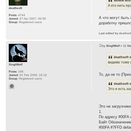
Wowik wro
А кто нить п
deathsoft
Posts:
4744
А что могут быть
Joined:
07 Apr 2007, 00:58
Group:
Registered users
доработку пришло
Last edited by
deathsof
by
SinglWolf
» 11 Ma
deathsoft 
видимо тоже 
SinglWolf
Posts:
168
То, да не то (При
Joined:
01 Feb 2009, 16:16
Group:
Registered users
deathsoft 
Это и есть за
Это не загрузчики
1.
По адресу #00FA 
Байт Обозначен
#00FA #7FFD defau