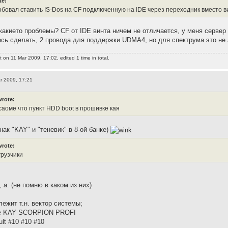
te:
робовал ставить IS-Dos на CF подключенную на IDE через переходник вместо 
 какието проблемы? CF от IDE винта ничем не отличается, у меня сервер
сь сделать, 2 провода для поддержки UDMA4, но для спектрума это не 
t
on 11 Mar 2009, 17:02, edited 1 time in total.
r 2009, 17:21
wrote:
саоме что пункт HDD boot в прошивке кая
знак "KAY" и "теневик" в 8-ой банке)
wrote:
грузчики
, а: (не помню в каком из них)
лежит т.н. вектор системы;
ие KAY SCORPION PROFI
lt #10 #10 #10