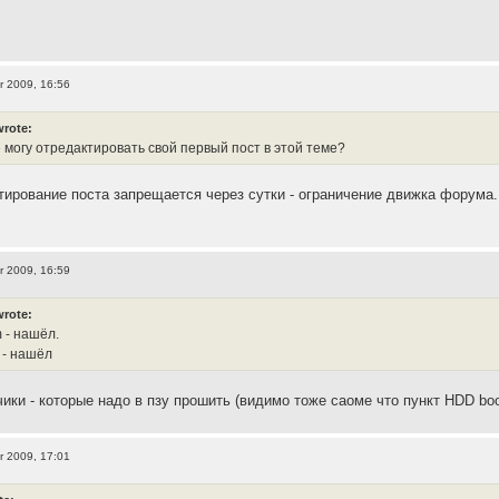
r 2009, 16:56
wrote:
е могу отредактировать свой первый пост в этой теме?
тирование поста запрещается через сутки - ограничение движка форума.
r 2009, 16:59
wrote:
 - нашёл.
 - нашёл
чики - которые надо в пзу прошить (видимо тоже саоме что пункт HDD bo
r 2009, 17:01