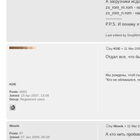
А загрузчики исд
zs_rom_m.rom - н
zs_rom_n.rom - н
-------------
P.P.S. И почему я
Last edited by
SinglWol
by
KOE
» 11 Mar 200
Отдал все, что б
Мы рождены, чтоб ск
"Кто не обломался, т
KOE
Posts:
4683
Joined:
15 Apr 2007, 13:06
Group:
Registered users
Wowik
by
Wowik
» 11 Mar 2
Posts:
97
А кто нить пробо
Joined:
07 Jan 2009, 00:38