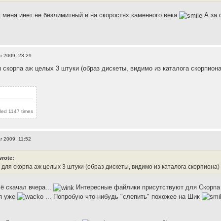
у меня инет не безлимитный и на скоростях каменного века
А за 
r 2009, 23:29
я скорпа аж целых 3 штуки (образ дискеты, видимо из каталога скорпиона
ded 1147 times
r 2009, 11:52
wrote:
 для скорпа аж целых 3 штуки (образ дискеты, видимо из каталога скорпиона)
ё скачал вчера...
Интересные файлики присутствуют для Скорпа в 
ся уже
... Попробую что-нибудь "слепить" похожее на Шик