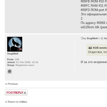
#00FB ROM #10 #
#00FC RAM #11 #1
#00FD ROM-port 
Это официальная 
2.
По адресу #0069 
ed128rom.blk (ра
by
SinglWolf
» 11 Ma
KOE wrote
Отдал все, чт
SinglWolf
Posts:
168
И за это искренн
Joined:
01 Feb 2009, 16:16
Group:
Registered users
Previous
Post a reply
Return to Utilities