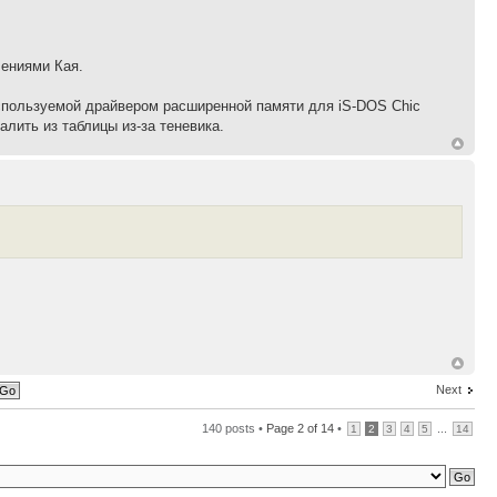
чениями Кая.
используемой драйвером расширенной памяти для iS-DOS Chic
алить из таблицы из-за теневика.
Next
140 posts •
Page
2
of
14
•
...
1
2
3
4
5
14