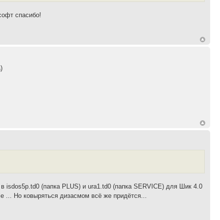
софт спасибо!
)
isdos5p.td0 (папка PLUS) и ura1.td0 (папка SERVICE) для Шик 4.0
... Но ковыряться дизасмом всё же придётся...