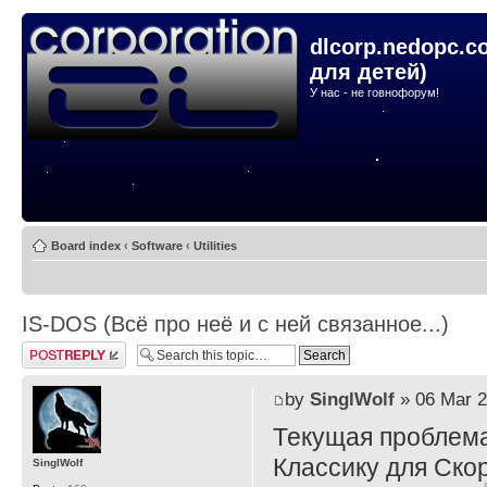
dlcorp.nedopc.c
для детей)
У нас - не говнофорум!
Board index
‹
Software
‹
Utilities
IS-DOS (Всё про неё и с ней связанное...)
Post a reply
by
SinglWolf
» 06 Mar 2
Текущая проблема
Классику для Ско
SinglWolf