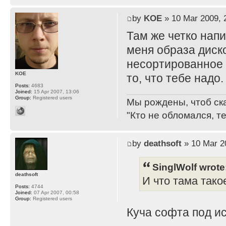
by
KOE
» 10 Mar 2009, 
Там же четко нап
меня образа дисков
несортированное 
KOE
то, что тебе надо.
Posts:
4683
Joined:
15 Apr 2007, 13:06
Group:
Registered users
Мы рождены, чтоб ск
"Кто не обломался, т
by
deathsoft
» 10 Mar 2
SinglWolf wrote
deathsoft
И что тама тако
Posts:
4744
Joined:
07 Apr 2007, 00:58
Group:
Registered users
Куча софта под ис