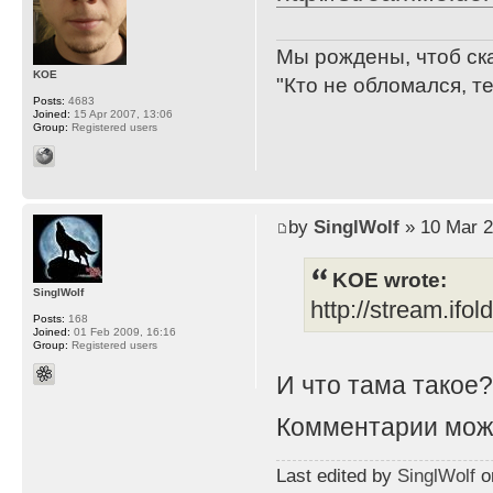
Мы рождены, чтоб ск
KOE
"Кто не обломался, т
Posts:
4683
Joined:
15 Apr 2007, 13:06
Group:
Registered users
by
SinglWolf
» 10 Mar 2
KOE wrote:
SinglWolf
http://stream.ifo
Posts:
168
Joined:
01 Feb 2009, 16:16
Group:
Registered users
И что тама такое
Комментарии мож
Last edited by
SinglWolf
on