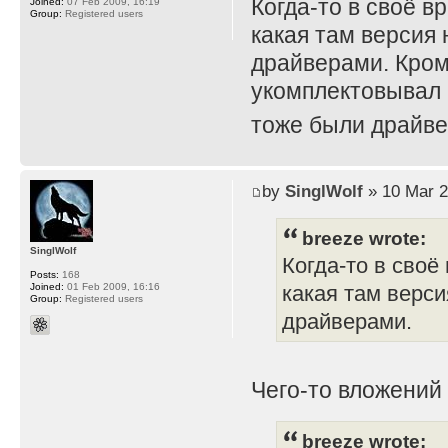
Когда-то в своё в
Joined:
07 Feb 2009, 16:19
Group:
Registered users
какая там версия 
драйверами. Кром
укомплектовывал 
тоже были драйве
by
SinglWolf
» 10 Mar 2
breeze wrote:
SinglWolf
Когда-то в своё
Posts:
168
Joined:
01 Feb 2009, 16:16
какая там верси
Group:
Registered users
драйверами.
Чего-то вложений
breeze wrote: