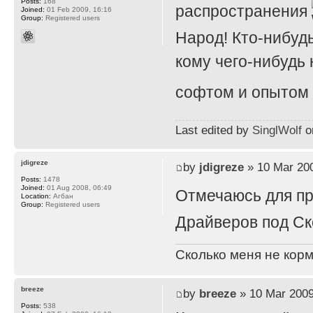
Posts:
168
распространения
Joined:
01 Feb 2009, 16:16
Group:
Registered users
Народ! Кто-нибуд
кому чего-нибудь
софтом и опытом
Last edited by
SinglWolf
on
jdigreze
by
jdigreze
» 10 Mar 200
Posts:
1478
Joined:
01 Aug 2008, 06:49
Отмечаюсь для п
Location:
Агбан
Group:
Registered users
Драйверов под Ск
Сколько меня не корм
breeze
by
breeze
» 10 Mar 2009
Posts:
538