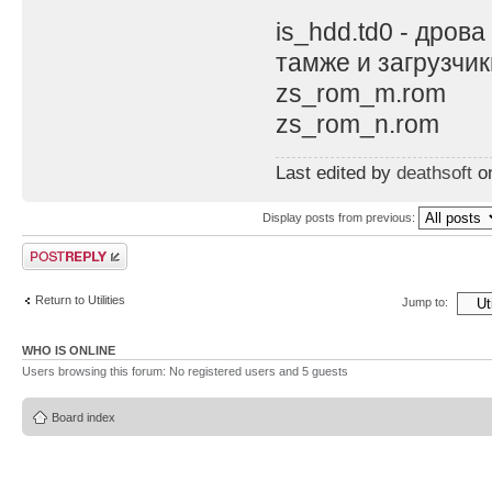
is_hdd.td0 - дрова
тамже и загрузчик
zs_rom_m.rom
zs_rom_n.rom
Last edited by
deathsoft
on
Display posts from previous:
Post a reply
Return to Utilities
Jump to:
WHO IS ONLINE
Users browsing this forum: No registered users and 5 guests
Board index