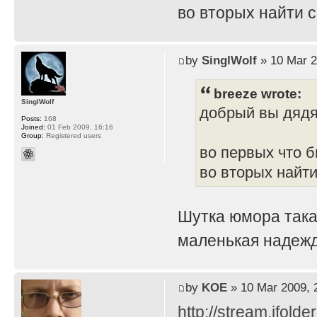
во вторых найти 
by
SinglWolf
» 10 Mar 2
breeze wrote:
SinglWolf
добрый вы дяд
Posts:
168
Joined:
01 Feb 2009, 16:16
Group:
Registered users
во первых что б
во вторых найти
Шутка юмора така
маленькая надежд
by
KOE
» 10 Mar 2009, 
http://stream.ifold