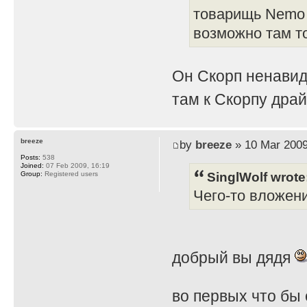
товарищь Nemo 
возможно там т
Он Скорп ненавид
там к Скорпу дра
breeze
by
breeze
» 10 Mar 2009
Posts:
538
Joined:
07 Feb 2009, 16:19
SinglWolf wrote
Group:
Registered users
Чего-то вложен
добрый вы дядя
во первых что бы 