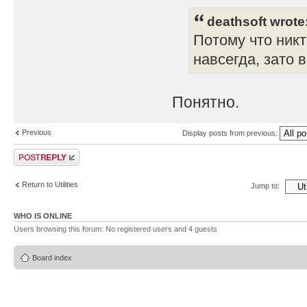
deathsoft wrote
Потому что никт
навсегда, зато 
Понятно.
Previous
Display posts from previous:
Post a reply
Return to Utilities
Jump to:
WHO IS ONLINE
Users browsing this forum: No registered users and 4 guests
Board index