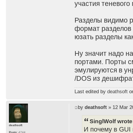
участия теневого 
Разделы видимо ра
формат разделов 
юзать разделы как
Ну значит надо н
портами. Порты с
эмулируются в ун
/DOS из дешифрат
Last edited by
deathsoft
on
by
deathsoft
» 12 Mar 2
SinglWolf wrote
deathsoft
И почему в GUI 
Posts:
4744