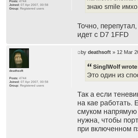
Posts:
4744
Joined:
07 Apr 2007, 00:58
знаю smile имхо
Group:
Registered users
Точно, перепутал,
идет с D7 1FFD
by
deathsoft
» 12 Mar 2
SinglWolf wrote
deathsoft
Это один из спо
Posts:
4744
Joined:
07 Apr 2007, 00:58
Group:
Registered users
Так а если теневи
на кае работать. 
смуком напрямую 
нужна, чтобы порт
при включенном пз