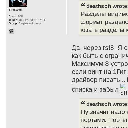
deathsoft wrote
SinglWolf
Разделы видимо 
Posts:
168
Joined:
01 Feb 2009, 16:16
формат раздело
Group:
Registered users
юзать разделы к
Да, через rst8. Я
как быть с огран
Максимум 8 устро
если винт на 1Гиг
драйвер писать...
списка и забыл
deathsoft wrote
Ну значит надо
портами. Порты
эмулируются в 