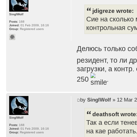
jdigreze wrote:
SinglWolf
Сие на сколько 
Posts:
168
Joined:
01 Feb 2009, 16:16
контрольная су
Group:
Registered users
Делюсь только с
резидент, то ли д
загрузки, а контр
250
.
by
SinglWolf
» 12 Mar 2
deathsoft wrote
SinglWolf
Так а если тене
Posts:
168
Joined:
01 Feb 2009, 16:16
на кае работать
Group:
Registered users