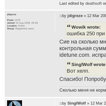
Last edited by
deathsoft
on
jdigreze
by
jdigreze
» 12 Mar 200
Posts:
1478
Joined:
01 Aug 2008, 06:49
Wowik wrote:
Location:
Агбан
Group:
Registered users
ошибка 250 при i
Сие на сколько мн
контрольная сумм
idetune.com. испра
SinglWolf wrote
Вот хелп.
Спасибо! Попробу
Сколько меня не корм
by
SinglWolf
» 12 Mar 2