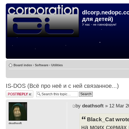
dlcorp.nedopc.c
для детей)
У нас - не говнофорум!
Board index
‹
Software
‹
Utilities
IS-DOS (Всё про неё и с ней связанное...)
Post a reply
by
deathsoft
» 12 Mar 2
Black_Cat wrot
deathsoft
на моих схемах и