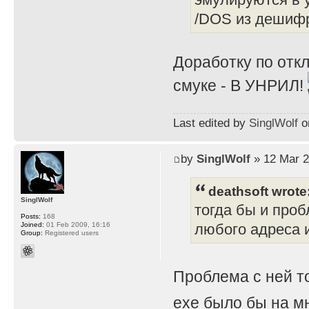
/DOS из дешифр
Доработку по отк
смуке - В УНРИЛ!
Last edited by
SinglWolf
on
by
SinglWolf
» 12 Mar 2
deathsoft wrote
SinglWolf
тогда бы и проб
Posts:
168
Joined:
01 Feb 2009, 16:16
любого адреса и
Group:
Registered users
Проблема с ней т
exe было бы на мн