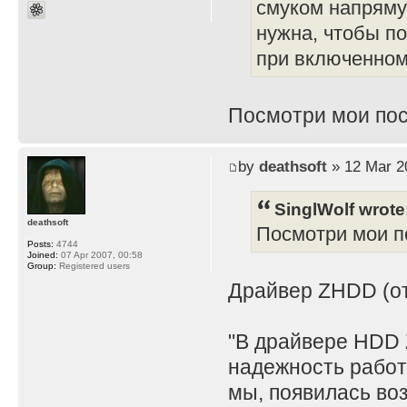
смуком напряму
нужна, чтобы по
при включенном 
Посмотри мои пос
by
deathsoft
» 12 Mar 2
SinglWolf wrote
deathsoft
Посмотри мои по
Posts:
4744
Joined:
07 Apr 2007, 00:58
Group:
Registered users
Драйвер ZHDD (отд
"В драйвере HDD 
надежность работ
мы, появилась во