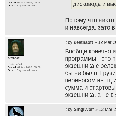
дисковода и вы
Joined:
07 Apr 2007, 00:58
Group:
Registered users
Потому что никто 
и навсегда, зато 
by
deathsoft
» 12 Mar 2
Вообще конечно и
программы - это 
deathsoft
экзешника с рело
Posts:
4744
Joined:
07 Apr 2007, 00:58
Group:
Registered users
бы не было. Грузи
переносом на пц 
сумма и стартовы
экзешника, а не в
by
SinglWolf
» 12 Mar 2