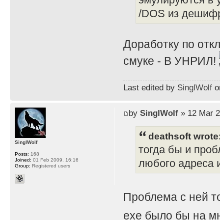
/DOS из дешифр
Доработку по отк
смуке - В УНРИЛ!
Last edited by
SinglWolf
on
by
SinglWolf
» 12 Mar 2
deathsoft wrote
SinglWolf
тогда бы и проб
Posts:
168
Joined:
01 Feb 2009, 16:16
любого адреса и
Group:
Registered users
Проблема с ней т
exe было бы на мн