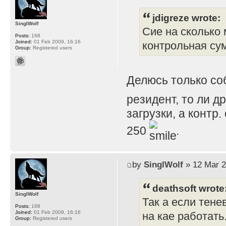
jdigreze wrote:
SinglWolf
Сие на сколько 
Posts:
168
Joined:
01 Feb 2009, 16:16
контрольная су
Group:
Registered users
Делюсь только с
резидент, то ли д
загрузки, а контр
250
.
by
SinglWolf
» 12 Mar 2
deathsoft wrote
SinglWolf
Так а если тене
Posts:
168
Joined:
01 Feb 2009, 16:16
на кае работать
Group:
Registered users