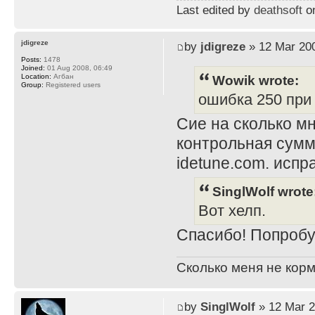
Last edited by
deathsoft
on
jdigreze
by
jdigreze
» 12 Mar 200
Posts:
1478
Joined:
01 Aug 2008, 06:49
Wowik wrote:
Location:
Агбан
Group:
Registered users
ошибка 250 при i
Сие на сколько мн
контрольная сумм
idetune.com. испра
SinglWolf wrote
Вот хелп.
Спасибо! Попробу
Сколько меня не корм
by
SinglWolf
» 12 Mar 2