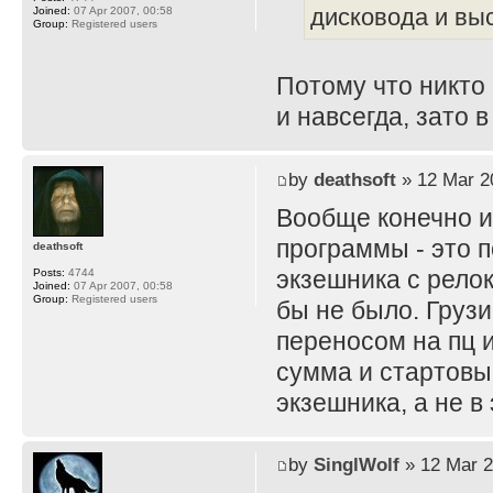
дисковода и вы
Joined:
07 Apr 2007, 00:58
Group:
Registered users
Потому что никто 
и навсегда, зато 
by
deathsoft
» 12 Mar 2
Вообще конечно и
программы - это 
deathsoft
экзешника с рело
Posts:
4744
Joined:
07 Apr 2007, 00:58
Group:
Registered users
бы не было. Грузи
переносом на пц 
сумма и стартовы
экзешника, а не в
by
SinglWolf
» 12 Mar 2