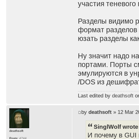
участия теневого 
Разделы видимо ра
формат разделов 
юзать разделы как
Ну значит надо н
портами. Порты с
эмулируются в ун
/DOS из дешифрат
Last edited by
deathsoft
on
by
deathsoft
» 12 Mar 2
SinglWolf wrote
deathsoft
И почему в GUI 
Posts:
4744