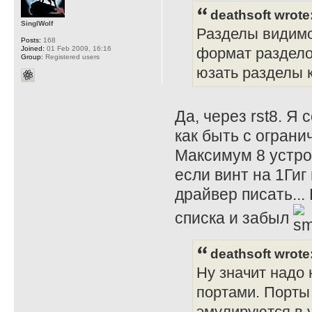
deathsoft wrote
SinglWolf
Разделы видимо 
Posts:
168
Joined:
01 Feb 2009, 16:16
формат раздело
Group:
Registered users
юзать разделы к
Да, через rst8. Я
как быть с огран
Максимум 8 устро
если винт на 1Гиг
драйвер писать...
списка и забыл
deathsoft wrote
Ну значит надо
портами. Порты
эмулируются в 