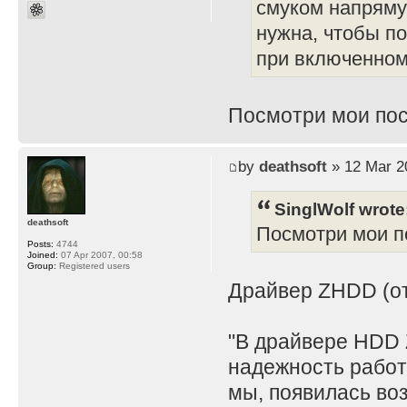
смуком напряму
нужна, чтобы по
при включенном 
Посмотри мои пос
by
deathsoft
» 12 Mar 2
SinglWolf wrote
deathsoft
Посмотри мои по
Posts:
4744
Joined:
07 Apr 2007, 00:58
Group:
Registered users
Драйвер ZHDD (отд
"В драйвере HDD 
надежность работ
мы, появилась во