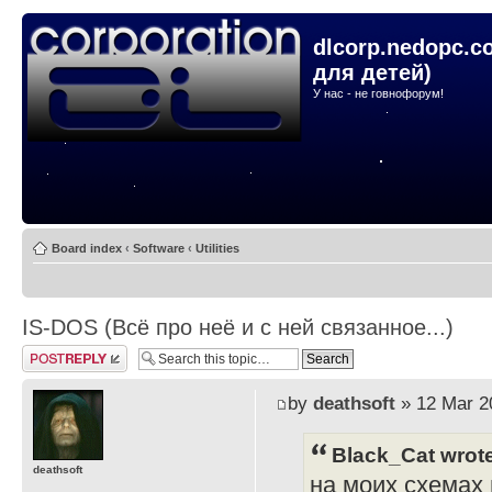
dlcorp.nedopc.c
для детей)
У нас - не говнофорум!
Board index
‹
Software
‹
Utilities
IS-DOS (Всё про неё и с ней связанное...)
Post a reply
by
deathsoft
» 12 Mar 2
Black_Cat wrot
deathsoft
на моих схемах и