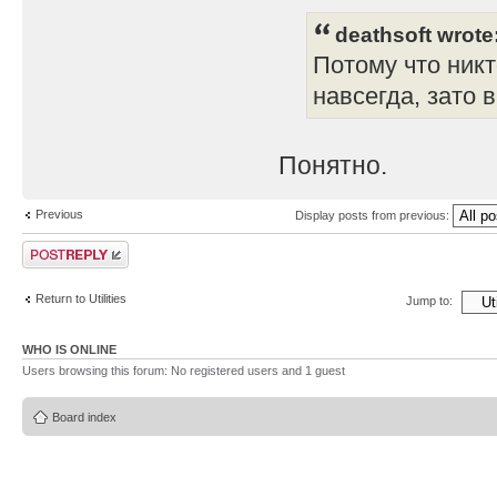
deathsoft wrote
Потому что никт
навсегда, зато 
Понятно.
Previous
Display posts from previous:
Post a reply
Return to Utilities
Jump to:
WHO IS ONLINE
Users browsing this forum: No registered users and 1 guest
Board index