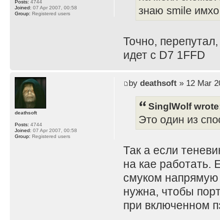
Posts:
4744
Joined:
07 Apr 2007, 00:58
знаю smile имхо
Group:
Registered users
Точно, перепутал,
идет с D7 1FFD
by
deathsoft
» 12 Mar 2
SinglWolf wrote
deathsoft
Это один из спо
Posts:
4744
Joined:
07 Apr 2007, 00:58
Group:
Registered users
Так а если теневи
на кае работать. 
смуком напрямую 
нужна, чтобы порт
при включенном пз