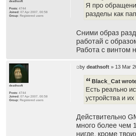
deathsoft
Я про обращени
Posts:
4744
разделы как пап
Joined:
07 Apr 2007, 00:58
Group:
Registered users
Сними образ разд
работай с образом
Работа с винтом 
by
deathsoft
» 13 Mar 2
Black_Cat wrot
deathsoft
Есть реально и
Posts:
4744
устройства и и
Joined:
07 Apr 2007, 00:58
Group:
Registered users
Действительно GM
много более чем 
нигде, кроме тво