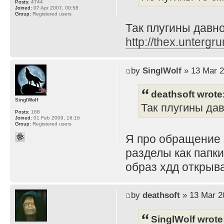
Posts:
4744
Joined:
07 Apr 2007, 00:58
Group:
Registered users
Так плугины давно 
http://thex.untergru
by
SinglWolf
» 13 Mar 2
deathsoft wrote
SinglWolf
Так плугины давн
Posts:
168
Joined:
01 Feb 2009, 16:16
Group:
Registered users
Я про обращение 
разделы как папки
образ хдд открыва
by
deathsoft
» 13 Mar 2
SinglWolf wrote