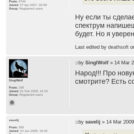
Posts:
4744
Joined:
07 Apr 2007, 00:58
Group:
Registered users
Ну если ты сдела
спектрум напишеш
будет. Но я увере
Last edited by
deathsoft
on
by
SinglWolf
» 14 Mar 2
Народ!!! Про нову
смотрите? Есть 
SinglWolf
Posts:
168
Joined:
01 Feb 2009, 16:16
Group:
Registered users
savelij
by
savelij
» 14 Mar 2009
Posts:
306
Joined:
10 Jun 2008, 16:35