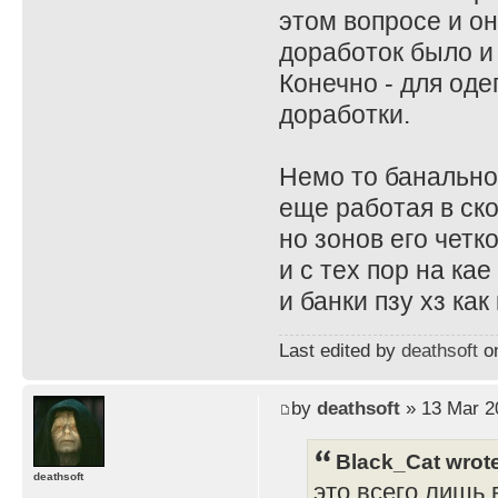
этом вопросе и он
доработок было и
Конечно - для од
доработки.
Немо то банально
еще работая в ск
но зонов его четк
и с тех пор на ка
и банки пзу хз ка
Last edited by
deathsoft
on
by
deathsoft
» 13 Mar 2
Black_Cat wrot
deathsoft
это всего лишь