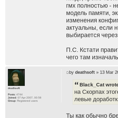
гмх полностью - н
модель памяти, эк
изменения конфиг
актуальны, если н
выбирается через
П.С. Кстати прави
чего там изначаль
by
deathsoft
» 13 Mar 2
Black_Cat wrot
deathsoft
на Скорпах этог
Posts:
4744
левые доработк
Joined:
07 Apr 2007, 00:58
Group:
Registered users
Ты как обычно бр