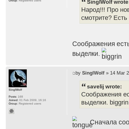
SinglWolf wrote
Group:
Registered users
Народ!!! Про но
смотрите? Есть
Соображения есть
выделки.
by
SinglWolf
» 14 Mar 2
savelij wrote:
SinglWolf
Соображения ес
Posts:
168
Joined:
01 Feb 2009, 16:16
выделки. biggrin
Group:
Registered users
Сначала соо