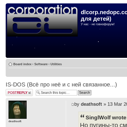
dlcorp.nedopc.c
для детей)
У нас - не говнофорум!
Board index
‹
Software
‹
Utilities
IS-DOS (Всё про неё и с ней связанное...)
Post a reply
by
deathsoft
» 13 Mar 2
SinglWolf wrote
deathsoft
Но пугины-то с