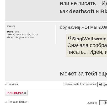
или не писать... И
как
deathsoft
и
Bl
savelij
by
savelij
» 14 Mar 2009
Posts:
306
Joined:
10 Jun 2008, 16:35
SinglWolf wrote
Group:
Registered users
Сначала сообра
писать... Идеи, 
Может за тебя ещ
Previous
Display posts from previous:
Post a reply
Return to Utilities
Jump to: