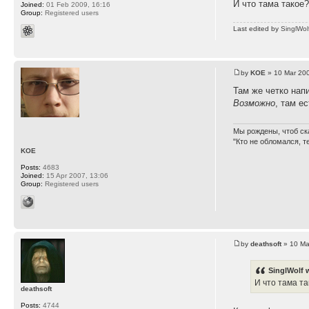
И что тама такое
Joined:
01 Feb 2009, 16:16
Group:
Registered users
Last edited by
SinglWol
by
KOE
» 10 Mar 200
Там же четко напи
Возможно
, там ес
Мы рождены, чтоб ск
"Кто не обломался, т
KOE
Posts:
4683
Joined:
15 Apr 2007, 13:06
Group:
Registered users
by
deathsoft
» 10 Ma
SinglWolf 
И что тама т
deathsoft
Posts:
4744