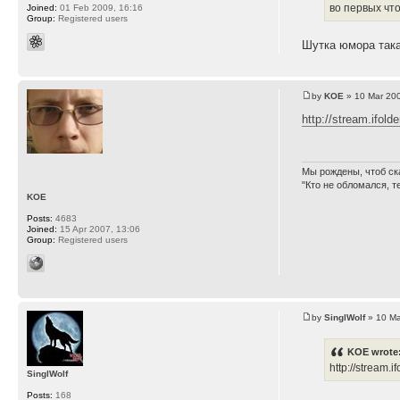
во первых что
Joined:
01 Feb 2009, 16:16
Group:
Registered users
Шутка юмора така
by
KOE
» 10 Mar 200
http://stream.ifold
Мы рождены, чтоб ск
"Кто не обломался, т
KOE
Posts:
4683
Joined:
15 Apr 2007, 13:06
Group:
Registered users
by
SinglWolf
» 10 Ma
KOE wrote
http://stream.
SinglWolf
Posts:
168