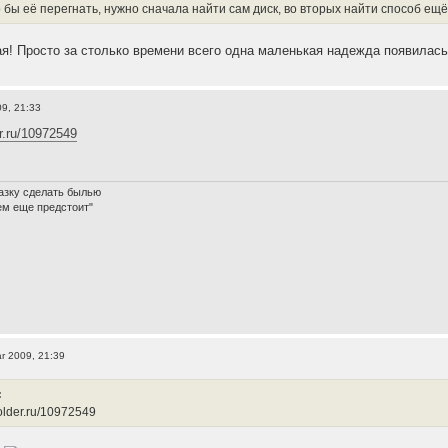
 бы её перегнать, нужно сначала найти сам диск, во вторых найти способ ещё
я! Просто за столько времени всего одна маленькая надежда появилась 
9, 21:33
er.ru/10972549
азку сделать былью
ем еще предстоит"
r 2009, 21:39
:
ifolder.ru/10972549