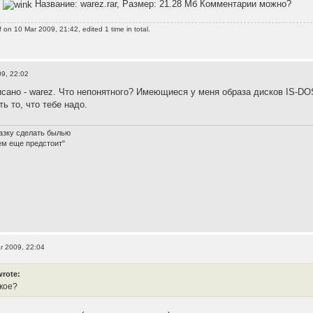
?
Название: warez.rar, Размер: 21.28 Мб Комментарии можно?
f
on 10 Mar 2009, 21:42, edited 1 time in total.
9, 22:02
сано - warez. Что непонятного? Имеющиеся у меня образа дисков IS-DOS (
ть то, что тебе надо.
азку сделать былью
ем еще предстоит"
r 2009, 22:04
wrote:
акое?