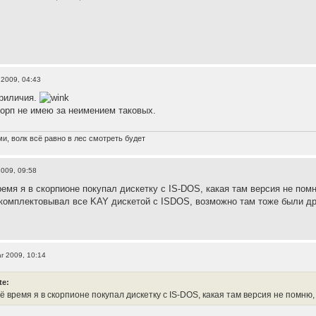
 2009, 04:43
риличия.
орп не имею за неимением таковых.
и, волк всё равно в лес смотреть будет
2009, 09:58
время я в скорпионе покупал дискетку с IS-DOS, какая там версия не по
омплектовывал все KAY дискетой с ISDOS, возможно там тоже были дра
r 2009, 10:14
te:
оё время я в скорпионе покупал дискетку с IS-DOS, какая там версия не помню