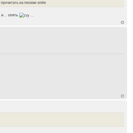
 прочитать на писюке smile
и... опять
...