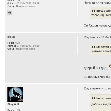
Posts:
168
Чего-то вложений
Joined:
01 Feb 2009, 16:16
Group:
Registered users
breeze wro
товарищь Nem
Он Скорп ненавид
breeze
by
breeze
» 10 Mar 
Posts:
538
Joined:
07 Feb 2009, 16:19
SinglWolf 
Group:
Registered users
Чего-то влож
добрый вы дядя
во первых что бы
by
SinglWolf
» 10 Ma
breeze wro
добрый вы д
SinglWolf
Posts:
168