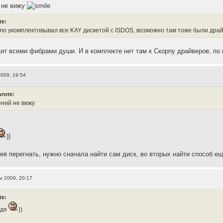
 не вижу
te:
o укомплектовывал все KAY дискетой с ISDOS, возможно там тоже были драй
ит всеми фибрами души. И в комплекте нет там к Скорпу драйверов, по
2009, 19:54
wrote:
ений не вижу
))
 её перегнать, нужно сначала найти сам диск, во вторых найти способ е
r 2009, 20:17
te:
ядя
))