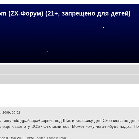
om (ZX-Форум) (21+, запрещено для детей)
r 2009, 06:52
: ищу hdd-драйвера+сервис под Шик и Классику для Скорпиона не для
ь ещё юзает эту DOS? Откликнитесь! Может кому чего-нибудь надо... 
f
on 07 Mar 2009, 19:51, edited 1 time in total.