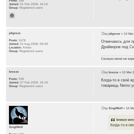
Posts:
168
Joined:
01 Feb 2009, 16:16
Group:
Registered users
jdigreze
by
jdigreze
» 10 Mar
Posts:
1478
Отмечаюсь для п
Joined:
01 Aug 2008, 06:49
Драйверов под Ск
Location:
Агбан
Group:
Registered users
Сколько меня не корм
breeze
by
breeze
» 10 Mar 
Posts:
538
Когда-то в своё 
Joined:
07 Feb 2009, 16:19
товарищь Nemo ук
Group:
Registered users
by
SinglWolf
» 10 Ma
breeze wro
Когда-то в св
SinglWolf