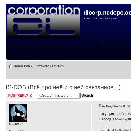
dlcorp.nedopc.c
У нас - не говнофорум!
Board index
‹
Software
‹
Utilities
IS-DOS (Всё про неё и с ней связанное...)
Post a reply
by
SinglWolf
» 06 Ma
Текущая проблема
Народ! Кто-нибуд
SinglWolf
Last edited by
SinglWol