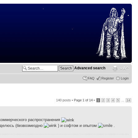
Advanced search
FAQ
Register
Login
140 posts •
Page
1
of
14
•
...
1
2
3
4
5
14
 коммерческого распространения
Поделюсь (безвозмездно
) и софтом и опытом
.