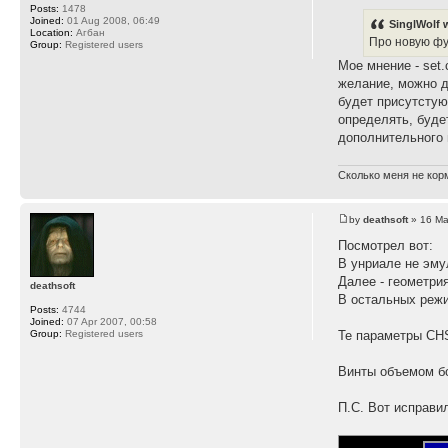
Posts:
1478
Joined:
01 Aug 2008, 06:49
SinglWolf 
Location:
Агбан
Про новую фун
Group:
Registered users
Мое мнение - set
желание, можно д
будет присутстую
определять, будет
дополнительного 
Сколько меня не корм
by
deathsoft
» 16 Ma
Посмотрел вот:
В унриале не эмул
Далее - геометрия
deathsoft
В остальных режи
Posts:
4744
Joined:
07 Apr 2007, 00:58
Group:
Registered users
Те параметры CHS
Винты объемом бо
П.С. Вот исправи