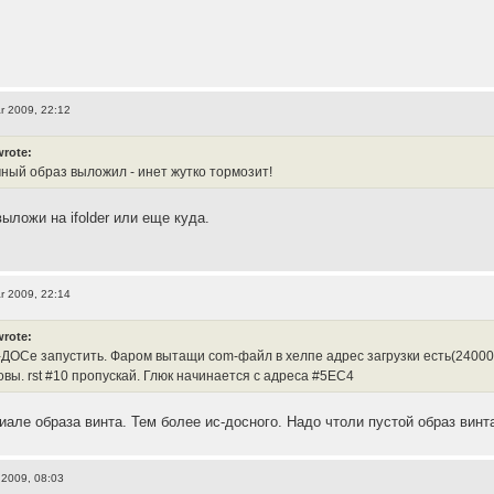
r 2009, 22:12
wrote:
чный образ выложил - инет жутко тормозит!
выложи на ifolder или еще куда.
r 2009, 22:14
wrote:
-ДОСе запустить. Фаром вытащи com-файл в хелпе адрес загрузки есть(24000)
овы. rst #10 пропускай. Глюк начинается с адреса #5EC4
иале образа винта. Тем более ис-досного. Надо чтоли пустой образ винт
 2009, 08:03