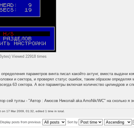
Bytes) Viewed 22918 times
 определения параметров винта писал какойто ахтунг, вместа выдачи к
головки и сектора, и проверял статус ошибок, таким образом определяя
 всегда 63 сектора. А все параметры включая количество цилиндров и 
ор сей тулзы - "Автор : Амосов Николай aka AmoNik/WC" на сколько я з
t
on 17 Mar 2009, 01:32, edited 1 time in total.
Display posts from previous:
Sort by