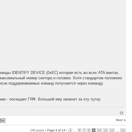
оманды IDENTIFY DEVICE (0xEC) которая есть во всех ATA винтах,
 максимальный номер сектора и головки. Хотя стандартом положено
список поддерживаемых команд получается через команду
наю - посещает ГЯФ. Большой ему низачет за эту тулзу.
Next
140 posts •
Page
9
of
14
•
...
...
1
6
7
8
9
10
11
12
14