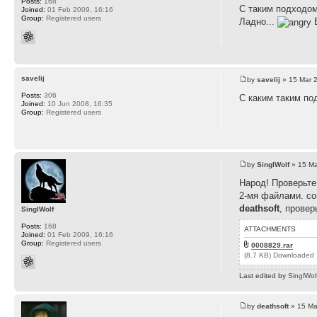
Posts:
168
С таким подходом.
Joined:
01 Feb 2009, 16:16
Group:
Registered users
Ладно...
Б
savelij
by
savelij
» 15 Mar 
Posts:
306
С каким таким по
Joined:
10 Jun 2008, 16:35
Group:
Registered users
by
SinglWolf
» 15 Ma
Народ! Проверьте
2-мя файлами. co
deathsoft
, провер
SinglWolf
Posts:
168
ATTACHMENTS
Joined:
01 Feb 2009, 16:16
Group:
Registered users
0008829.rar
(8.7 KB) Downloaded 
Last edited by
SinglWol
by
deathsoft
» 15 Ma