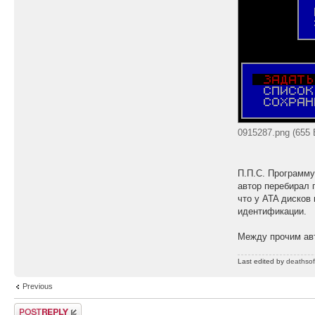
0915287.png (655 
П.П.С. Программу
автор перебирал 
что у ATA дисков
идентификации.
Между прочим авт
Last edited by
deathsof
Previous
Post a reply