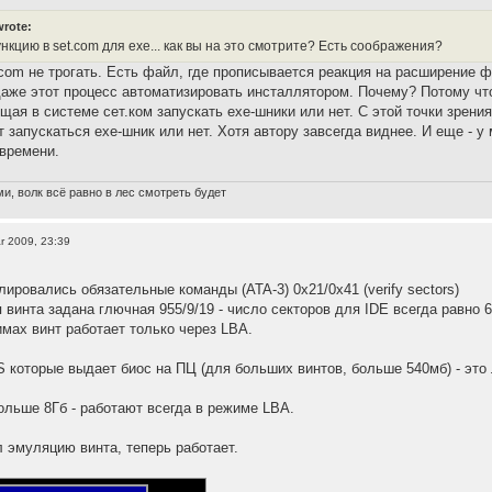
wrote:
кцию в set.com для exe... как вы на это смотрите? Есть соображения?
.com не трогать. Есть файл, где прописывается реакция на расширение ф
аже этот процесс автоматизировать инсталлятором. Почему? Потому что
щая в системе сет.ком запускать ехе-шники или нет. С этой точки зрения
 запускаться ехе-шник или нет. Хотя автору завсегда виднее. И еще - у 
времени.
и, волк всё равно в лес смотреть будет
r 2009, 23:39
ировались обязательные команды (ATA-3) 0x21/0x41 (verify sectors)
 винта задана глючная 955/9/19 - число секторов для IDE всегда равно 6
мах винт работает только через LBA.
 которые выдает биос на ПЦ (для больших винтов, больше 540мб) - это 
льше 8Гб - работают всегда в режиме LBA.
л эмуляцию винта, теперь работает.