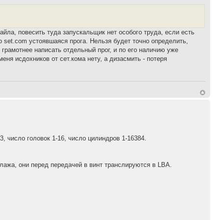
айла, повесить туда запускальщик нет особого труда, если есть
 set.com устоявшаяся прога. Нельзя будет точно определить,
 грамотнее написать отдельный прог, и по его наличию уже
меня исдохников от сет.кома нету, а дизасмить - потеря
3, число головок 1-16, число цилиндров 1-16384.
лажа, они перед передачей в винт транслируются в LBA.