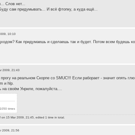
.. Слов нет...
уду сам придумывать... И всё фтопку, а куда ещё...
2009, 10:10
дходом? Как придумаешь и сделаешь так и будет. Потом всем будешь ко
r 2009, 21:43
 прогу на реальном Скорпе со SMUC!!! Если раборает - значит опять глю
m и hlp.
ь на своём Унриле, пожалуйста....
1050 times
f
on 15 Mar 2009, 21:45, edited 1 time in total.
r 2009, 21:56