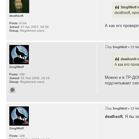
SinglWolf 
deathsoft, пр
deathsoft
Posts:
4744
А как его провер
Joined:
07 Apr 2007, 00:58
Group:
Registered users
by
SinglWolf
» 15 Ma
deathsoft 
А как его про
SinglWolf
Posts:
168
Можно и в ТР-ДОС
Joined:
01 Feb 2009, 16:16
Group:
Registered users
подсчитывает сек
by
SinglWolf
» 15 Ma
deathsoft
, Я бы з
SinglWolf
Posts:
168