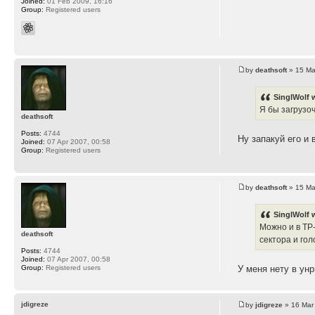
Joined:
01 Feb 2009, 16:16
Group:
Registered users
by
deathsoft
» 15 Ma
SinglWolf 
Я бы загрузо
deathsoft
Posts:
4744
Ну запакуй его и 
Joined:
07 Apr 2007, 00:58
Group:
Registered users
by
deathsoft
» 15 Ma
SinglWolf 
Можно и в ТР
deathsoft
сектора и гол
Posts:
4744
Joined:
07 Apr 2007, 00:58
Group:
Registered users
У меня нету в унр
jdigreze
by
jdigreze
» 16 Mar