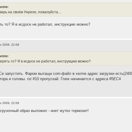
wrote:
оверь на своём Унриле, пожалуйста....
ять то? Я в исдосе не работал, инструкцию можно?
r 2009, 22:08
wrote:
верять то? Я в исдосе не работал, инструкцию можно?
е запустить. Фаром вытащи com-файл в хелпе адрес загрузки есть(24000
тора и головы. rst #10 пропускай. Глюк начинается с адреса #5EC4
r 2009, 22:09
агрузочный образ выложил - инет жутко тормозит!