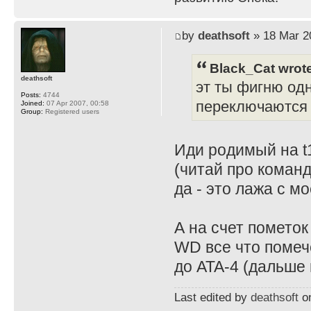
by
deathsoft
» 18 Mar 2
Black_Cat wrot
deathsoft
эт ты фигню од
Posts:
4744
переключаются 
Joined:
07 Apr 2007, 00:58
Group:
Registered users
Иди родимый на t
(читай про команду
да - это лажа с м
А на счет пометок
WD все что помече
до ATA-4 (дальше 
Last edited by
deathsoft
on