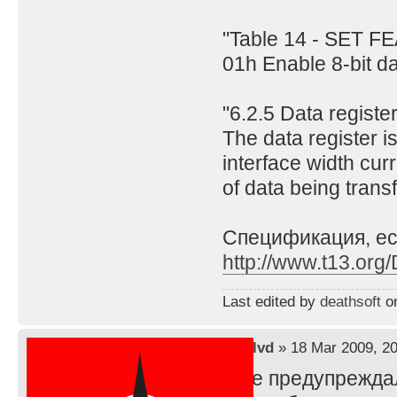
"Table 14 - SET FE
01h Enable 8-bit da
"6.2.5 Data registe
The data register i
interface width cur
of data being tran
Спецификация, ес
http://www.t13.org
Last edited by
deathsoft
on
by
lvd
» 18 Mar 2009, 20
я же предупреждал