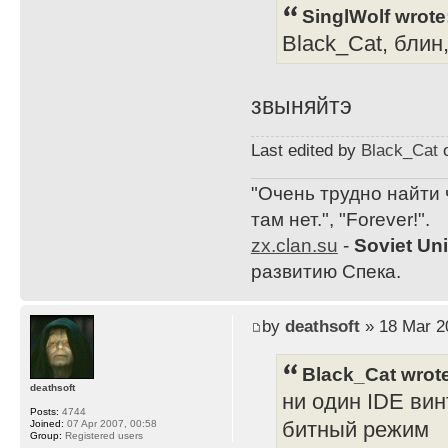
SinglWolf wrote
Black_Cat, блин
звыняйтэ
Last edited by
Black_Cat
o
"Очень трудно найти 
там нет.", "Forever!".
zx.clan.su
-
Soviet Un
развитию Спека.
by
deathsoft
» 18 Mar 2
Black_Cat wrot
deathsoft
ни один IDE вин
Posts:
4744
битный режим
Joined:
07 Apr 2007, 00:58
Group:
Registered users