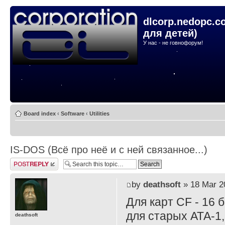
dlcorp.nedopc.c
для детей)
У нас - не говнофорум!
Board index
‹
Software
‹
Utilities
IS-DOS (Всё про неё и с ней связанное...)
Post a reply
by
deathsoft
» 18 Mar 2
Для карт CF - 16 
для старых АТА-1,
deathsoft