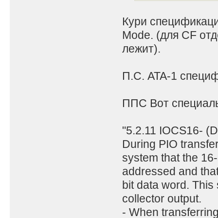
Кури спецификаци
Mode. (для CF от
лежит).
П.С. ATA-1 специ
ППС Вот специаль
"5.2.11 IOCS16- (De
During PIO transfer
system that the 16-
addressed and that 
bit data word. This
collector output.
- When transferrin