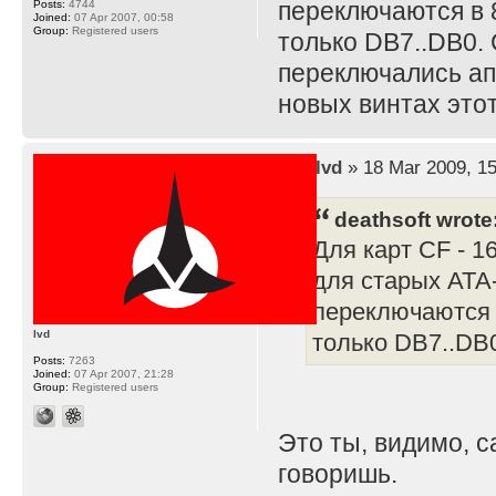
переключаются в 
Posts:
4744
Joined:
07 Apr 2007, 00:58
Group:
Registered users
только DB7..DB0.
переключались ап
новых винтах этот
by
lvd
» 18 Mar 2009, 15
deathsoft wrote
Для карт CF - 1
для старых АТА-
переключаются 
lvd
только DB7..DB
Posts:
7263
Joined:
07 Apr 2007, 21:28
Group:
Registered users
Это ты, видимо, с
говоришь.