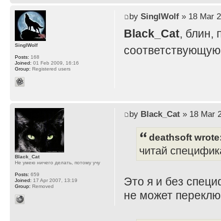
by
SinglWolf
» 18 Mar 2
Black_Cat
, блин,
SinglWolf
соответствующую 
Posts:
168
Joined:
01 Feb 2009, 16:16
Group:
Registered users
by
Black_Cat
» 18 Mar 2
deathsoft wrote
читай специфик
Black_Cat
Не умею ничего делать, потому учу
Posts:
659
Это я и без специ
Joined:
17 Apr 2007, 13:19
Group:
Removed
не может переклю