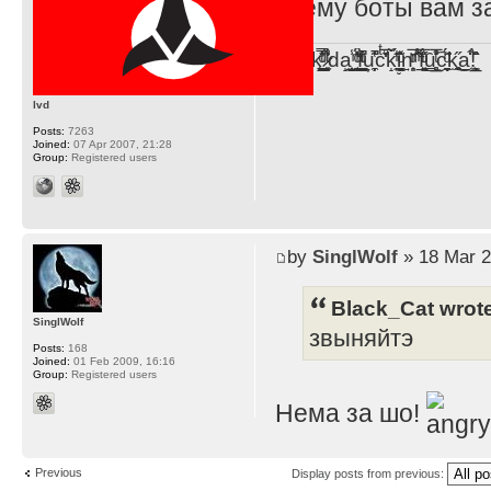
- тему боты вам з
F̞͖̭̿̔ͯu̐̅cͬ̑ͩk̨̤̳͇̮̭̪̠̽̿̓̆ͭͩ ̷̩̰͎̩͓̘̾̀ͬ̊ͭ͛ͅda̝̺͙̬͎̝̾͟ ̰̜̝̯͉̯̖̓̎́ͨ̽ͫ͟f̟͇̭̀ͬͨͭ̐̚u̹̼̹̗̞͑̔͂͐̚cͭ̅̊̆̒̆ǩ̝̩̯́ͥ̔̍̑ḭ͓͍̳̬ͦ̽͂n͍͎͈̈̅ͩͬ ̊ͫ̂̾̑̈́f̲͚͉͓͗̋́ͧͦ̅ȗ͇̲̻͈̲̅̎͗͒ͭ͡c̬̟̠̹̯̈́ͩ͘ͅk̫̠̻̋͜a̲͒̾̇!͙͕̺͉̗̩̲̂̏̄̀
lvd
Posts:
7263
Joined:
07 Apr 2007, 21:28
Group:
Registered users
by
SinglWolf
» 18 Mar 2
Black_Cat wrot
SinglWolf
звыняйтэ
Posts:
168
Joined:
01 Feb 2009, 16:16
Group:
Registered users
Нема за шо!
Previous
Display posts from previous: