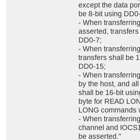
except the data port
be 8-bit using DD0
- When transferring
asserted, transfers 
DD0-7;
- When transferring
transfers shall be 1
DD0-15;
- When transferrin
by the host, and all
shall be 16-bit us
byte for READ LO
LONG commands whi
- When transferrin
channel and IOCS16
be asserted."