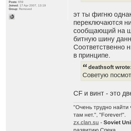
Posts:
659
Joined:
17 Apr 2007, 13:19
Group:
Removed
эт ты фигню одна
переключаются ник
сообщающий на ши
битную шину данн
Соответственно н
в принципе.
deathsoft wrote
Советую посмот
CF и винт - это 
"Очень трудно найти 
там нет.", "Forever!".
zx.clan.su
-
Soviet Un
развитию Спека.