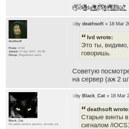
F̞͖̭̿̔ͯu̐̅cͬ̑ͩk̨̤̳͇̮̭̪̠̽̿̓̆ͭͩ ̷̩̰͎̩͓̘̾̀ͬ̊ͭ͛ͅda̝̺͙̬͎̝̾͟ ̰̜̝̯͉̯̖̓̎́ͨ̽ͫ͟f̟͇̭̀ͬͨͭ̐̚u̹̼̹̗̞͑̔͂͐̚cͭ̅̊̆̒̆ǩ̝̩̯́ͥ̔̍̑ḭ͓͍̳̬ͦ̽͂n͍͎͈̈̅ͩͬ ̊ͫ̂̾̑̈́f̲͚͉͓͗̋́ͧͦ̅ȗ͇̲̻͈̲̅̎͗͒ͭ͡c̬̟̠̹̯̈́ͩ͘ͅk̫̠̻̋͜a̲͒̾̇!͙͕̺͉̗̩̲̂̏̄̀
by
deathsoft
» 18 Mar 2
lvd wrote:
deathsoft
Это ты, видимо,
Posts:
4744
говоришь.
Joined:
07 Apr 2007, 00:58
Group:
Registered users
Советую посмотре
на сервер (аж 2 шт
by
Black_Cat
» 18 Mar 2
deathsoft wrote
Старые винты в
Black_Cat
сигналом /IOCS1
Не умею ничего делать, потому учу