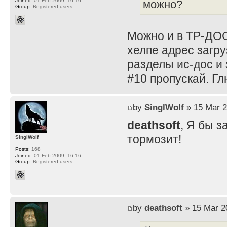
Joined:
01 Feb 2009, 16:16
можно?
Group:
Registered users
Можно и в ТР-ДОС
хелпе адрес загру
разделы ис-дос и 
#10 пропускай. Г
by
SinglWolf
» 15 Mar 2
deathsoft
, Я бы з
тормозит!
SinglWolf
Posts:
168
Joined:
01 Feb 2009, 16:16
Group:
Registered users
by
deathsoft
» 15 Mar 2