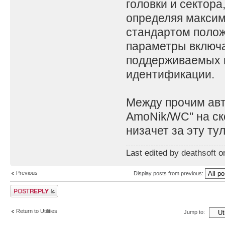
головки и сектора
определяя максим
стандартом положе
параметры включа
поддерживаемых к
идентификации.
Между прочим авто
AmoNik/WC" на ск
низачет за эту тул
Last edited by
deathsoft
on
Previous
Display posts from previous:
Post a reply
Return to Utilities
Jump to: