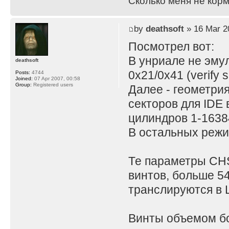
Сколько меня не корм
by
deathsoft
» 16 Mar 2
Посмотрел вот:
В унриале не эму
deathsoft
0x21/0x41 (verify s
Posts:
4744
Joined:
07 Apr 2007, 00:58
Group:
Registered users
Далее - геометрия
секторов для IDE 
цилиндров 1-1638
В остальных режи
Те параметры CHS
винтов, больше 54
транслируются в 
Винты объемом бо