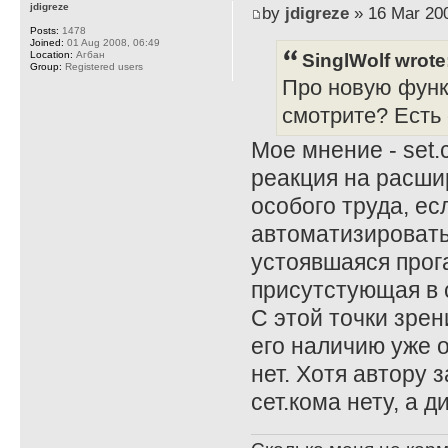
jdigreze
by
jdigreze
» 16 Mar 200
Posts:
1478
Joined:
01 Aug 2008, 06:49
SinglWolf wrote
Location:
Агбан
Group:
Registered users
Про новую функц
смотрите? Есть
Мое мнение - set.
реакция на расши
особого труда, ес
автоматизировать
устоявшаяся прога
присутстующая в с
С этой точки зрен
его наличию уже о
нет. Хотя автору 
сет.кома нету, а 