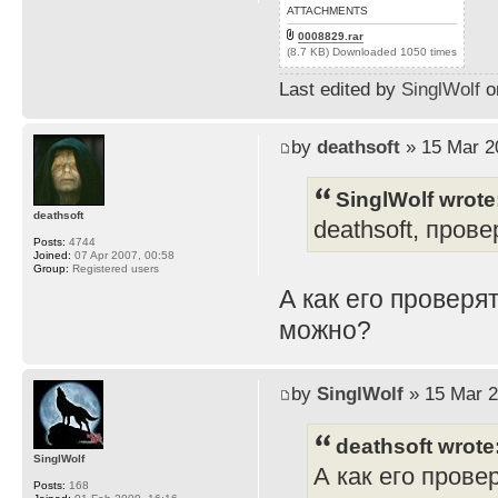
ATTACHMENTS
0008829.rar
(8.7 KB) Downloaded 1050 times
Last edited by
SinglWolf
on
by
deathsoft
» 15 Mar 2
SinglWolf wrote
deathsoft
deathsoft, прове
Posts:
4744
Joined:
07 Apr 2007, 00:58
Group:
Registered users
А как его проверя
можно?
by
SinglWolf
» 15 Mar 2
deathsoft wrote
SinglWolf
А как его прове
Posts:
168