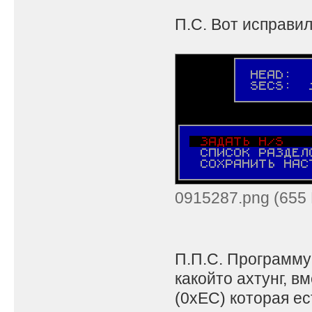
П.С. Вот исправил
0915287.png (655 
П.П.С. Программу
какойто ахтунг, 
(0xEC) которая ес