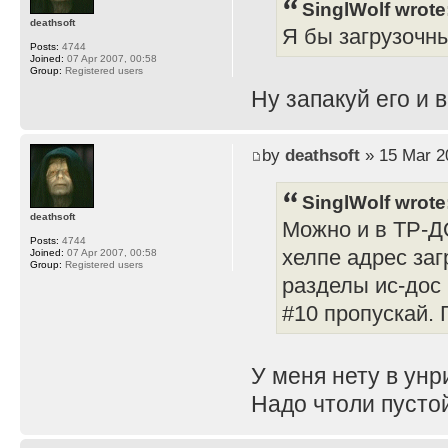
SinglWolf wrote
deathsoft
Я бы загрузочны
Posts:
4744
Joined:
07 Apr 2007, 00:58
Group:
Registered users
Ну запакуй его и в
by
deathsoft
» 15 Mar 2
SinglWolf wrote
deathsoft
Можно и в ТР-Д
Posts:
4744
хелпе адрес заг
Joined:
07 Apr 2007, 00:58
Group:
Registered users
разделы ис-дос 
#10 пропускай. 
У меня нету в унр
Надо чтоли пусто