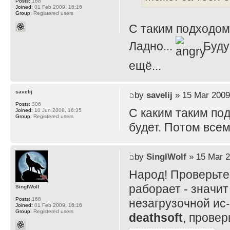
Posts:
168
Joined:
01 Feb 2009, 16:16
Group:
Registered users
С таким подходом..
Ладно...
Буду 
ещё...
savelij
by
savelij
» 15 Mar 2009
Posts:
306
С каким таким по
Joined:
10 Jun 2008, 16:35
Group:
Registered users
будет. Потом все
by
SinglWolf
» 15 Mar 2
Народ! Проверьте
раборает - значи
SinglWolf
Posts:
168
незагрузочной ис-
Joined:
01 Feb 2009, 16:16
Group:
Registered users
deathsoft
, провер