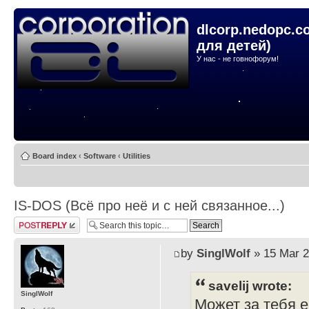
dlcorp.nedopc.c
для детей)
У нас - не говнофорум!
Board index
‹
Software
‹
Utilities
IS-DOS (Всё про неё и с ней связанное...)
Post a reply
by
SinglWolf
» 15 Mar 2
savelij wrote:
SinglWolf
Может за тебя 