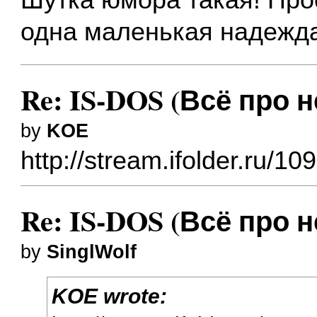
Шутка юмора такая! Прос
одна маленькая надежда
Re: IS-DOS (Всё про н
by
KOE
http://stream.ifolder.ru/1
Re: IS-DOS (Всё про н
by
SinglWolf
KOE wrote: