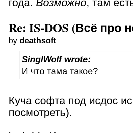
года.
Возможно
, там ест
Re: IS-DOS (Всё про н
by
deathsoft
SinglWolf wrote:
И что тама такое?
Куча софта под исдос ис
посмотреть).