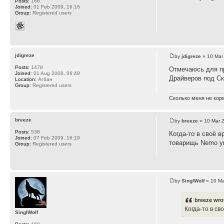
Posts:
168
Joined:
01 Feb 2009, 16:16
Group:
Registered users
jdigreze
by
jdigreze
» 10 Mar
Posts:
1478
Отмечаюсь для п
Joined:
01 Aug 2008, 06:49
Драйверов под Ск
Location:
Агбан
Group:
Registered users
Сколько меня не корм
breeze
by
breeze
» 10 Mar 
Posts:
538
Когда-то в своё 
Joined:
07 Feb 2009, 16:19
товарищь Nemo ук
Group:
Registered users
by
SinglWolf
» 10 Ma
breeze wro
Когда-то в св
SinglWolf