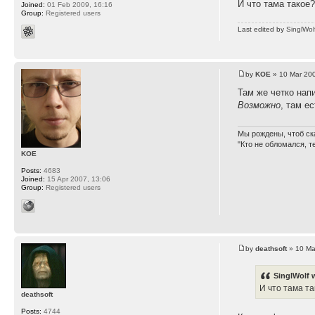
И что тама такое
Joined:
01 Feb 2009, 16:16
Group:
Registered users
Last edited by
SinglWol
by
KOE
» 10 Mar 200
Там же четко напи
Возможно
, там ес
Мы рождены, чтоб ск
"Кто не обломался, т
KOE
Posts:
4683
Joined:
15 Apr 2007, 13:06
Group:
Registered users
by
deathsoft
» 10 Ma
SinglWolf 
И что тама т
deathsoft
Posts:
4744