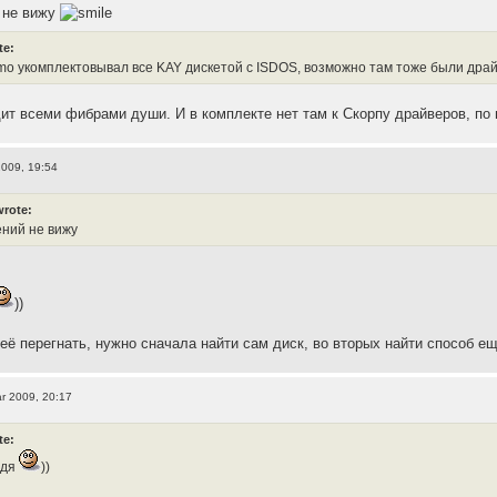
 не вижу
te:
o укомплектовывал все KAY дискетой с ISDOS, возможно там тоже были драй
ит всеми фибрами души. И в комплекте нет там к Скорпу драйверов, по
2009, 19:54
wrote:
ений не вижу
))
 её перегнать, нужно сначала найти сам диск, во вторых найти способ е
r 2009, 20:17
te:
ядя
))