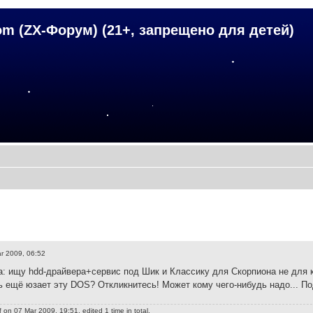
om (ZX-Форум) (21+, запрещено для детей)
r 2009, 06:52
: ищу hdd-драйвера+сервис под Шик и Классику для Скорпиона не для
ь ещё юзает эту DOS? Откликнитесь! Может кому чего-нибудь надо... 
f
on 07 Mar 2009, 19:51, edited 1 time in total.