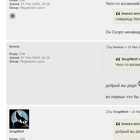
Posts:
168
Чего-то вложений
Joined:
01 Feb 2009, 16:16
Group:
Registered users
breeze wro
товарищь Nem
Он Скорп ненавид
breeze
by
breeze
» 10 Mar 
Posts:
538
Joined:
07 Feb 2009, 16:19
SinglWolf 
Group:
Registered users
Чего-то влож
добрый вы дядя
во первых что бы
by
SinglWolf
» 10 Ma
breeze wro
добрый вы д
SinglWolf
Posts:
168