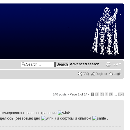
Advanced search
FAQ
Register
Login
140 posts •
Page
1
of
14
•
...
1
2
3
4
5
14
 коммерческого распространения
Поделюсь (безвозмездно
) и софтом и опытом
.