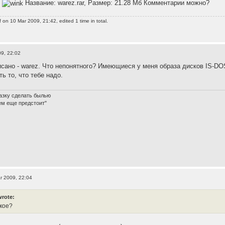
?
Название: warez.rar, Размер: 21.28 Мб Комментарии можно?
f
on 10 Mar 2009, 21:42, edited 1 time in total.
9, 22:02
сано - warez. Что непонятного? Имеющиеся у меня образа дисков IS-DOS (
ть то, что тебе надо.
азку сделать былью
ем еще предстоит"
r 2009, 22:04
wrote:
акое?