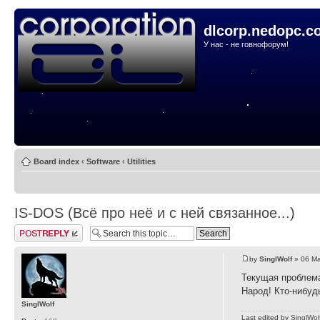
dlcorp.nedopc.c
У нас - не говнофорум!
Board index
‹
Software
‹
Utilities
IS-DOS (Всё про неё и с ней связанное...)
Post a reply
by
SinglWolf
» 06 Ma
Текущая проблема
Народ! Кто-нибуд
SinglWolf
Last edited by
SinglWol