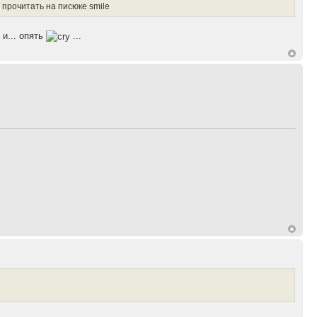
 прочитать на писюке smile
и... опять
...