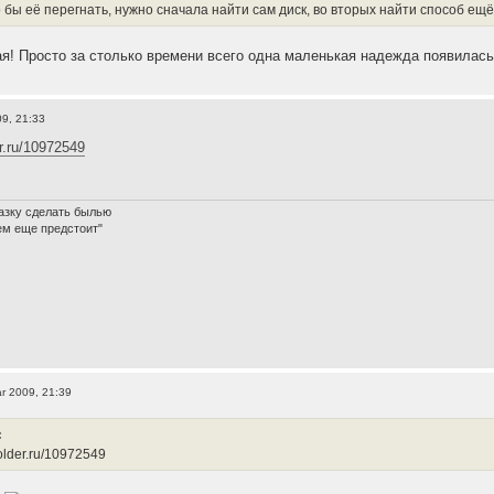
 бы её перегнать, нужно сначала найти сам диск, во вторых найти способ ещё
я! Просто за столько времени всего одна маленькая надежда появилась 
9, 21:33
er.ru/10972549
азку сделать былью
ем еще предстоит"
r 2009, 21:39
:
ifolder.ru/10972549