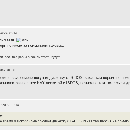
 2009, 04:43
риличия.
орп не имею за неимением таковых.
и, волк всё равно в лес смотреть будет
2009, 09:58
время я в скорпионе покупал дискетку с IS-DOS, какая там версия не по
омплектовывал все KAY дискетой с ISDOS, возможно там тоже были дра
r 2009, 10:14
te:
оё время я в скорпионе покупал дискетку с IS-DOS, какая там версия не помню