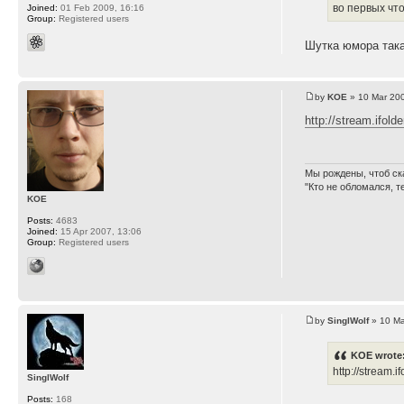
во первых что
Joined:
01 Feb 2009, 16:16
Group:
Registered users
Шутка юмора така
by
KOE
» 10 Mar 200
http://stream.ifold
Мы рождены, чтоб ск
"Кто не обломался, т
KOE
Posts:
4683
Joined:
15 Apr 2007, 13:06
Group:
Registered users
by
SinglWolf
» 10 Ma
KOE wrote
http://stream.
SinglWolf
Posts:
168