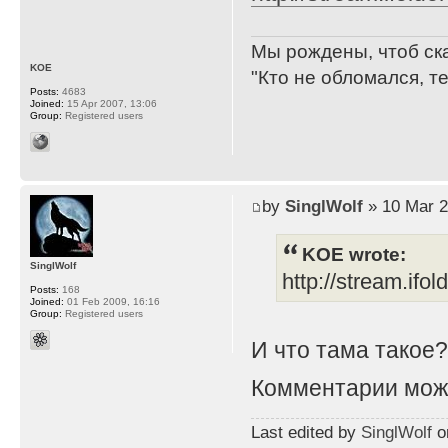
Мы рождены, чтоб ск
KOE
"Кто не обломался, т
Posts:
4683
Joined:
15 Apr 2007, 13:06
Group:
Registered users
by
SinglWolf
» 10 Mar 2
KOE wrote:
SinglWolf
http://stream.ifo
Posts:
168
Joined:
01 Feb 2009, 16:16
Group:
Registered users
И что тама такое
Комментарии мож
Last edited by
SinglWolf
on