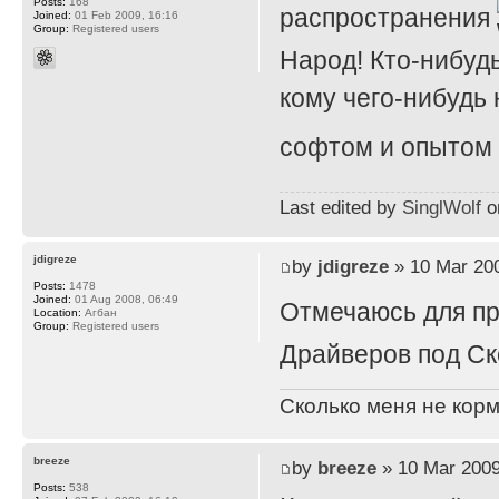
Posts:
168
распространения
Joined:
01 Feb 2009, 16:16
Group:
Registered users
Народ! Кто-нибуд
кому чего-нибудь
софтом и опытом
Last edited by
SinglWolf
on
jdigreze
by
jdigreze
» 10 Mar 200
Posts:
1478
Joined:
01 Aug 2008, 06:49
Отмечаюсь для п
Location:
Агбан
Group:
Registered users
Драйверов под Ск
Сколько меня не корм
breeze
by
breeze
» 10 Mar 2009
Posts:
538