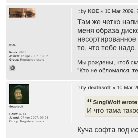
by
KOE
» 10 Mar 2009, 
Там же четко нап
меня образа дисков
несортированное 
KOE
то, что тебе надо.
Posts:
4683
Joined:
15 Apr 2007, 13:06
Group:
Registered users
Мы рождены, чтоб ск
"Кто не обломался, т
by
deathsoft
» 10 Mar 2
SinglWolf wrote
deathsoft
И что тама тако
Posts:
4744
Joined:
07 Apr 2007, 00:58
Group:
Registered users
Куча софта под ис