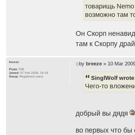
товарищь Nemo 
возможно там т
Он Скорп ненавид
там к Скорпу дра
breeze
by
breeze
» 10 Mar 2009
Posts:
538
Joined:
07 Feb 2009, 16:19
SinglWolf wrote
Group:
Registered users
Чего-то вложен
добрый вы дядя
во первых что бы 