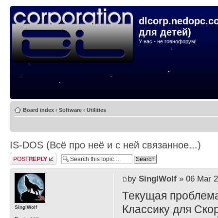
dlcorp.nedopc.c
для детей)
У нас - не говнофорум!
Board index
‹
Software
‹
Utilities
IS-DOS (Всё про неё и с ней связанное...)
Post a reply
by
SinglWolf
» 06 Mar 2
Текущая проблема
Классику для Ско
SinglWolf