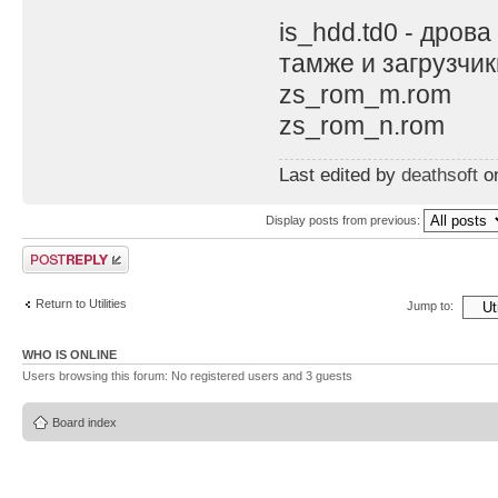
is_hdd.td0 - дрова
тамже и загрузчик
zs_rom_m.rom
zs_rom_n.rom
Last edited by
deathsoft
on
Display posts from previous:
Post a reply
Return to Utilities
Jump to:
WHO IS ONLINE
Users browsing this forum: No registered users and 3 guests
Board index