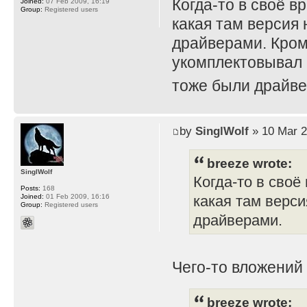
Когда-то в своё в
Joined:
07 Feb 2009, 16:19
Group:
Registered users
какая там версия 
драйверами. Кром
укомплектовывал 
тоже были драйве
by
SinglWolf
» 10 Mar 2
breeze wrote:
SinglWolf
Когда-то в своё
Posts:
168
Joined:
01 Feb 2009, 16:16
какая там верси
Group:
Registered users
драйверами.
Чего-то вложений
breeze wrote: