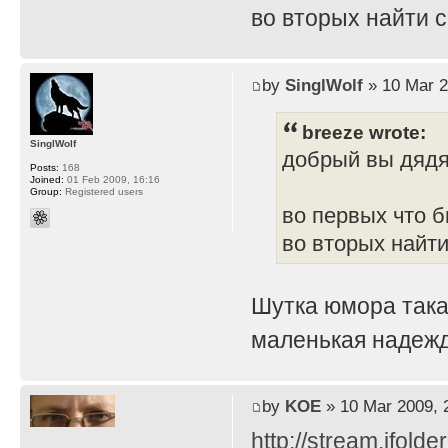
во вторых найти 
by
SinglWolf
» 10 Mar 2
breeze wrote:
SinglWolf
добрый вы дяд
Posts:
168
Joined:
01 Feb 2009, 16:16
Group:
Registered users
во первых что б
во вторых найти
Шутка юмора така
маленькая надежд
by
KOE
» 10 Mar 2009, 
http://stream.ifold