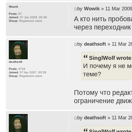
Wowik
by
Wowik
» 11 Mar 2009
Posts:
97
А кто нить пробов
Joined:
07 Jan 2009, 00:38
Group:
Registered users
через переходник
by
deathsoft
» 11 Mar 2
SinglWolf wrote
deathsoft
И почему я не м
Posts:
4744
теме?
Joined:
07 Apr 2007, 00:58
Group:
Registered users
Потому что редак
ограничение движ
by
deathsoft
» 11 Mar 2
SinglWolf wrote