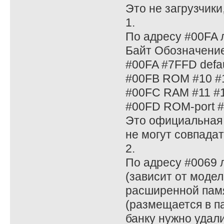
Это не загрузчики,
1.
По адресу #00FA л
Байт Обозначени
#00FA #7FFD defau
#00FB ROM #10 #
#00FC RAM #11 #1
#00FD ROM-port 
Это официальная 
не могут совпадат
2.
По адресу #0069 
(зависит от моде
расширенной памя
(размещается в п
банку нужно удали