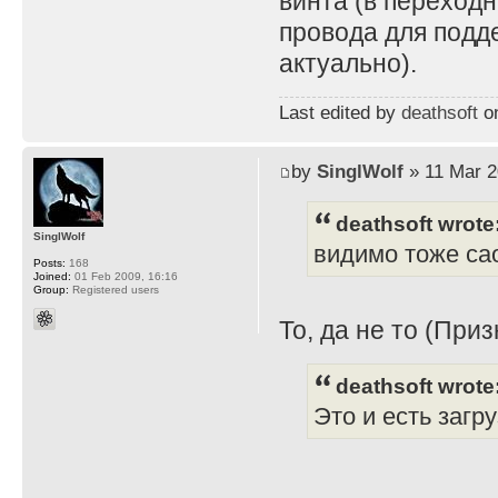
винта (в переходн
провода для подд
актуально).
Last edited by
deathsoft
on
by
SinglWolf
» 11 Mar 2
deathsoft wrote
SinglWolf
видимо тоже сао
Posts:
168
Joined:
01 Feb 2009, 16:16
Group:
Registered users
То, да не то (Приз
deathsoft wrote
Это и есть загр