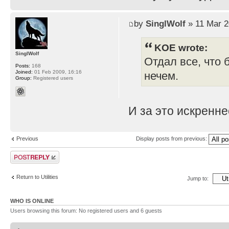
by
SinglWolf
» 11 Mar 2
KOE wrote:
SinglWolf
Отдал все, что 
Posts:
168
Joined:
01 Feb 2009, 16:16
нечем.
Group:
Registered users
И за это искренн
Previous
Display posts from previous:
Post a reply
Return to Utilities
Jump to:
WHO IS ONLINE
Users browsing this forum: No registered users and 6 guests