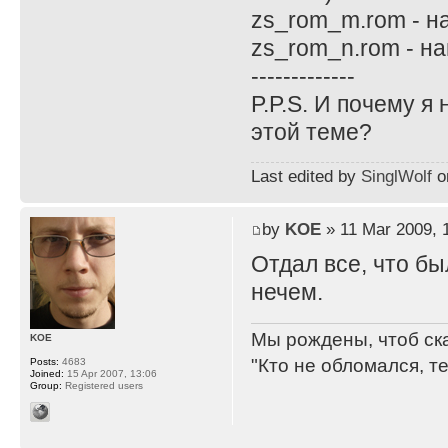
zs_rom_m.rom - н
zs_rom_n.rom - н
-------------
P.P.S. И почему я
этой теме?
Last edited by
SinglWolf
on
by
KOE
» 11 Mar 2009, 
Отдал все, что бы
нечем.
Мы рождены, чтоб ск
KOE
"Кто не обломался, т
Posts:
4683
Joined:
15 Apr 2007, 13:06
Group:
Registered users