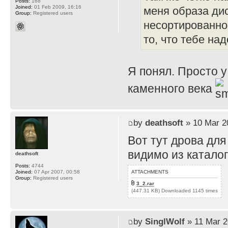
Posts:
168
Joined:
01 Feb 2009, 16:16
меня образа диск
Group:
Registered users
несортированное
то, что тебе над
Я понял. Просто у
каменного века
by
deathsoft
» 10 Mar 2
Вот тут дрова для
видимо из каталог
deathsoft
Posts:
4744
ATTACHMENTS
Joined:
07 Apr 2007, 00:58
Group:
Registered users
3_2.rar
(447.31 KB) Downloaded 1145 times
by
SinglWolf
» 11 Mar 2