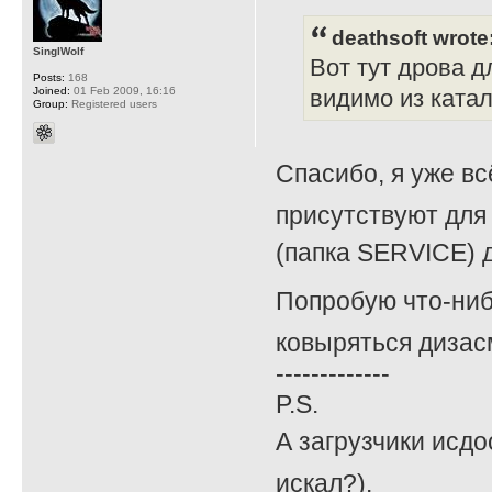
deathsoft wrote
SinglWolf
Вот тут дрова д
Posts:
168
Joined:
01 Feb 2009, 16:16
видимо из катал
Group:
Registered users
Спасибо, я уже вс
присутствуют для 
(папка SERVICE) д
Попробую что-ниб
ковыряться дизасм
-------------
P.S.
А загрузчики исдо
искал?).