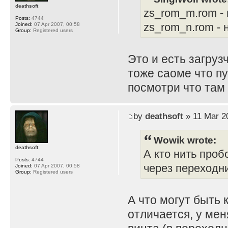
deathsoft
zs_rom_m.rom -
Posts:
4744
zs_rom_n.rom -
Joined:
07 Apr 2007, 00:58
Group:
Registered users
Это и есть загруз
тоже саоме что пу
посмотри что там 
by
deathsoft
» 11 Mar 2
Wowik wrote:
deathsoft
А кто нить проб
Posts:
4744
через переходн
Joined:
07 Apr 2007, 00:58
Group:
Registered users
А что могут быть 
отличается, у ме