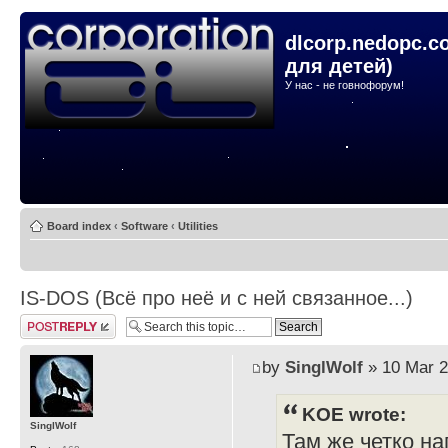
dlcorp.nedopc.c
для детей)
У нас - не говнофорум!
Board index
‹
Software
‹
Utilities
IS-DOS (Всё про неё и с ней связанное...)
Post a reply
by
SinglWolf
» 10 Mar 2
KOE wrote:
SinglWolf
Там же четко на