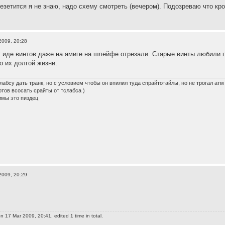
резетится я не знаю, надо схему смотреть (вечером). Подозреваю что кро
2009, 20:28
 иде винтов даже на амиге на шлейфе отрезали. Старые винты любили п
о их долгой жизни.
лабсу дать транк, но с условием чтобы он впилил туда спрайтотайлы, но не трогал атм
готов всосать срайты от тслабса )
имы это пиздец
2009, 20:29
n 17 Mar 2009, 20:41, edited 1 time in total.