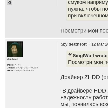
смуком напряму
нужна, чтобы по
при включенном 
Посмотри мои пос
by
deathsoft
» 12 Mar 2
SinglWolf wrote
deathsoft
Посмотри мои по
Posts:
4744
Joined:
07 Apr 2007, 00:58
Group:
Registered users
Драйвер ZHDD (отд
"В драйвере HDD 
надежность работ
мы, появилась во