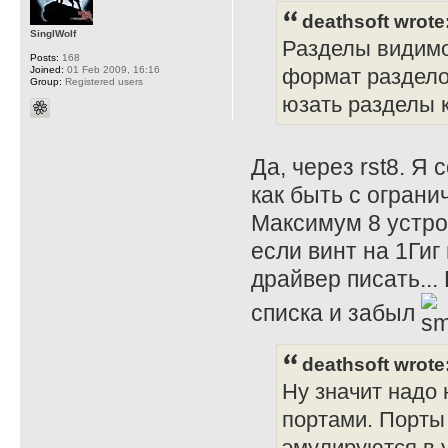
deathsoft wrote
SinglWolf
Разделы видимо 
Posts:
168
Joined:
01 Feb 2009, 16:16
формат раздело
Group:
Registered users
юзать разделы к
Да, через rst8. Я
как быть с огран
Максимум 8 устро
если винт на 1Гиг
драйвер писать...
списка и забыл
deathsoft wrote
Ну значит надо
портами. Порты
эмулируются в 