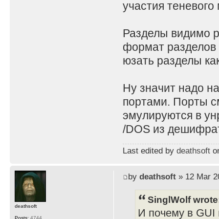
участия теневого 
Разделы видимо ра
формат разделов 
юзать разделы как
Ну значит надо н
портами. Порты с
эмулируются в ун
/DOS из дешифрат
Last edited by
deathsoft
on
by
deathsoft
» 12 Mar 2
SinglWolf wrote
deathsoft
И почему в GUI 
Posts:
4744