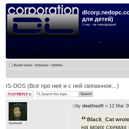
dlcorp.nedopc.c
для детей)
У нас - не говнофорум!
Board index
‹
Software
‹
Utilities
IS-DOS (Всё про неё и с ней связанное...)
Post a reply
by
deathsoft
» 12 Mar 2
Black_Cat wrot
deathsoft
на моих схемах и