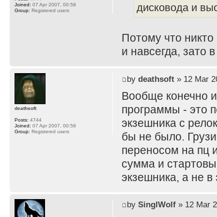
дисковода и вы
Joined:
07 Apr 2007, 00:58
Group:
Registered users
Потому что никто 
и навсегда, зато 
by
deathsoft
» 12 Mar 2
Вообще конечно и
программы - это 
deathsoft
экзешника с рело
Posts:
4744
Joined:
07 Apr 2007, 00:58
Group:
Registered users
бы не было. Грузи
переносом на пц 
сумма и стартовы
экзешника, а не в
by
SinglWolf
» 12 Mar 2