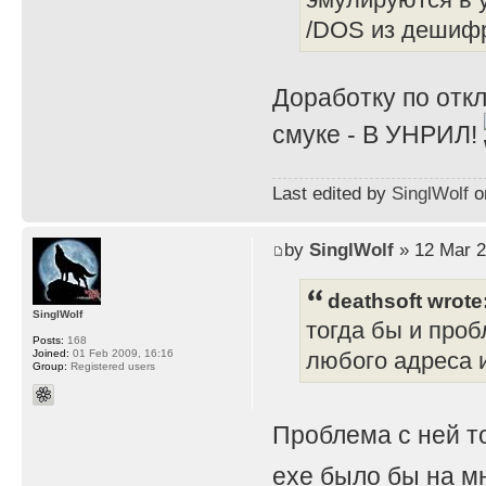
/DOS из дешифр
Доработку по отк
смуке - В УНРИЛ!
Last edited by
SinglWolf
on
by
SinglWolf
» 12 Mar 2
deathsoft wrote
SinglWolf
тогда бы и проб
Posts:
168
Joined:
01 Feb 2009, 16:16
любого адреса и
Group:
Registered users
Проблема с ней т
exe было бы на мн