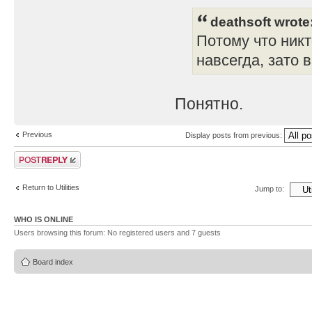
deathsoft wrote
Потому что никт
навсегда, зато 
Понятно.
Previous
Display posts from previous:
Post a reply
Return to Utilities
Jump to:
WHO IS ONLINE
Users browsing this forum: No registered users and 7 guests
Board index