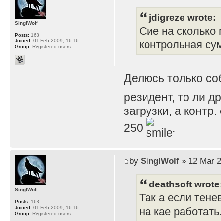
jdigreze wrote:
SinglWolf
Сие на сколько 
Posts:
168
Joined:
01 Feb 2009, 16:16
контрольная су
Group:
Registered users
Делюсь только с
резидент, то ли д
загрузки, а контр
250
.
by
SinglWolf
» 12 Mar 2
deathsoft wrote
SinglWolf
Так а если тене
Posts:
168
Joined:
01 Feb 2009, 16:16
на кае работать
Group:
Registered users