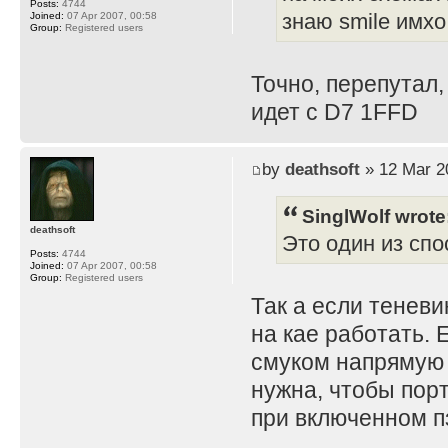
Posts:
4744
Joined:
07 Apr 2007, 00:58
знаю smile имхо
Group:
Registered users
Точно, перепутал,
идет с D7 1FFD
by
deathsoft
» 12 Mar 2
SinglWolf wrote
deathsoft
Это один из спо
Posts:
4744
Joined:
07 Apr 2007, 00:58
Group:
Registered users
Так а если теневи
на кае работать. 
смуком напрямую 
нужна, чтобы порт
при включенном пз