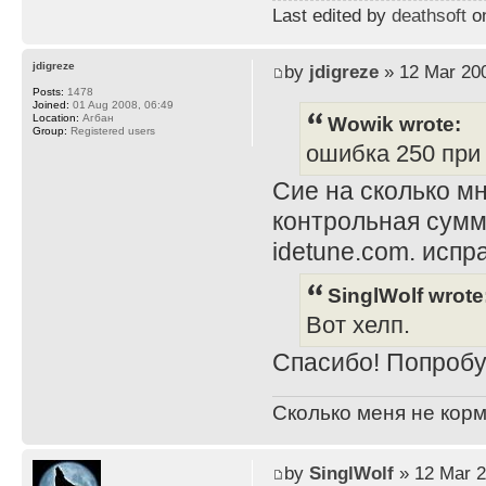
Last edited by
deathsoft
on
jdigreze
by
jdigreze
» 12 Mar 200
Posts:
1478
Joined:
01 Aug 2008, 06:49
Wowik wrote:
Location:
Агбан
Group:
Registered users
ошибка 250 при i
Сие на сколько мн
контрольная сумм
idetune.com. испра
SinglWolf wrote
Вот хелп.
Спасибо! Попробу
Сколько меня не корм
by
SinglWolf
» 12 Mar 2