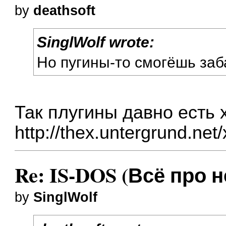
by
deathsoft
SinglWolf wrote:
Но пугины-то смогёшь заб
Так плугины давно есть xI
http://thex.untergrund.net/
Re: IS-DOS (Всё про н
by
SinglWolf