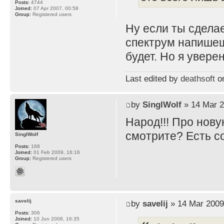
Posts:
4744
Joined:
07 Apr 2007, 00:58
Group:
Registered users
Ну если ты сдела
спектрум напишеш
будет. Но я увере
Last edited by
deathsoft
on
by
SinglWolf
» 14 Mar 2
Народ!!! Про нову
смотрите? Есть 
SinglWolf
Posts:
168
Joined:
01 Feb 2009, 16:16
Group:
Registered users
savelij
by
savelij
» 14 Mar 2009
Posts:
306
Joined:
10 Jun 2008, 16:35