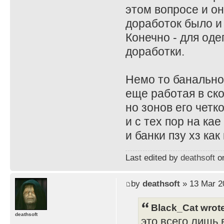
этом вопросе и он
доработок было и
Конечно - для од
доработки.
Немо то банально
еще работая в ск
но зонов его четк
и с тех пор на ка
и банки пзу хз ка
Last edited by
deathsoft
on
by
deathsoft
» 13 Mar 2
Black_Cat wrot
deathsoft
это всего лишь