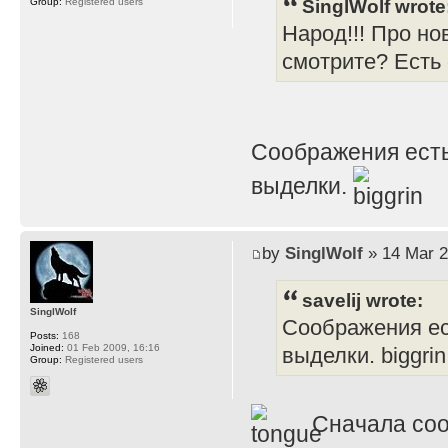
SinglWolf wrote
Group:
Registered users
Народ!!! Про но
смотрите? Есть
Соображения есть
выделки.
by
SinglWolf
» 14 Mar 2
savelij wrote:
SinglWolf
Соображения ес
Posts:
168
Joined:
01 Feb 2009, 16:16
выделки. biggrin
Group:
Registered users
Сначала соо