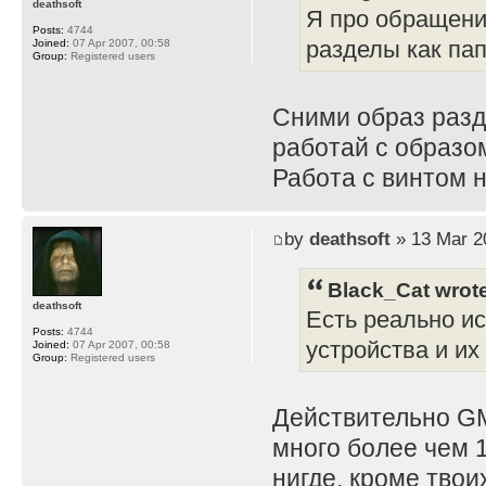
deathsoft
Я про обращени
Posts:
4744
разделы как пап
Joined:
07 Apr 2007, 00:58
Group:
Registered users
Сними образ разд
работай с образом
Работа с винтом 
by
deathsoft
» 13 Mar 2
Black_Cat wrot
deathsoft
Есть реально и
Posts:
4744
устройства и и
Joined:
07 Apr 2007, 00:58
Group:
Registered users
Действительно GM
много более чем 
нигде, кроме тво