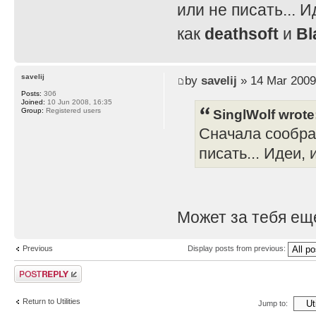
или не писать... И
как
deathsoft
и
Bl
savelij
by
savelij
» 14 Mar 2009
Posts:
306
Joined:
10 Jun 2008, 16:35
SinglWolf wrote
Group:
Registered users
Сначала сообра
писать... Идеи, 
Может за тебя ещ
Previous
Display posts from previous:
Post a reply
Return to Utilities
Jump to: