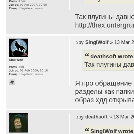
Posts:
4744
Joined:
07 Apr 2007, 00:58
Group:
Registered users
Так плугины давно 
http://thex.untergru
by
SinglWolf
» 13 Mar 2
deathsoft wrote
SinglWolf
Так плугины давн
Posts:
168
Joined:
01 Feb 2009, 16:16
Group:
Registered users
Я про обращение 
разделы как папки
образ хдд открыва
by
deathsoft
» 13 Mar 2
SinglWolf wrote