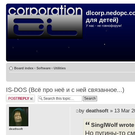
dlcorp.nedopc.c
для детей)
У нас - не говнофорум!
Board index
‹
Software
‹
Utilities
IS-DOS (Всё про неё и с ней связанное...)
Post a reply
by
deathsoft
» 13 Mar 2
SinglWolf wrote
deathsoft
Но пугины-то с