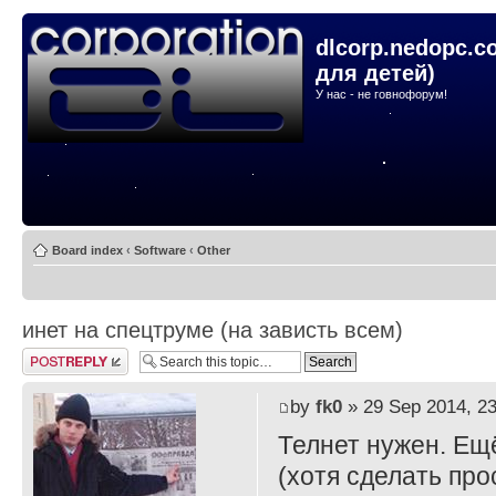
dlcorp.nedopc.c
для детей)
У нас - не говнофорум!
Board index
‹
Software
‹
Other
инет на спецтруме (на зависть всем)
Post a reply
by
fk0
» 29 Sep 2014, 23
Телнет нужен. Ещё
(хотя сделать про