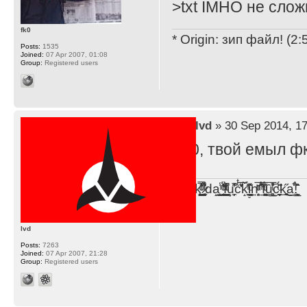
>txt IMHO не слож
fk0
* Origin: зип файл! (2
Posts:
1535
Joined:
07 Apr 2007, 01:08
Group:
Registered users
by
lvd
» 30 Sep 2014, 17
Фк0, твой емыл ф
F̞͖̭̿̔ͯu̐̅cͬ̑ͩk̨̤̳͇̮̭̪̠̽̿̓̆ͭͩ ̷̩̰͎̩͓̘̾̀ͬ̊ͭ͛ͅda̝̺͙̬͎̝̾͟ ̰̜̝̯͉̯̖̓̎́ͨ̽ͫ͟f̟͇̭̀ͬͨͭ̐̚u̹̼̹̗̞͑̔͂͐̚cͭ̅̊̆̒̆ǩ̝̩̯́ͥ̔̍̑ḭ͓͍̳̬ͦ̽͂n͍͎͈̈̅ͩͬ ̊ͫ̂̾̑̈́f̲͚͉͓͗̋́ͧͦ̅ȗ͇̲̻͈̲̅̎͗͒ͭ͡c̬̟̠̹̯̈́ͩ͘ͅk̫̠̻̋͜a̲͒̾̇!͙͕̺͉̗̩̲̂̏̄̀
lvd
Posts:
7263
Joined:
07 Apr 2007, 21:28
Group:
Registered users