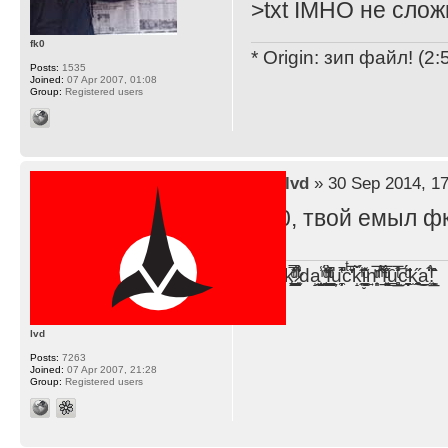
>txt IMHO не слож
fk0
* Origin: зип файл! (2
Posts:
1535
Joined:
07 Apr 2007, 01:08
Group:
Registered users
by
lvd
» 30 Sep 2014, 17
Фк0, твой емыл ф
F̞͖̭̿̔ͯu̐̅cͬ̑ͩk̨̤̳͇̮̭̪̠̽̿̓̆ͭͩ ̷̩̰͎̩͓̘̾̀ͬ̊ͭ͛ͅda̝̺͙̬͎̝̾͟ ̰̜̝̯͉̯̖̓̎́ͨ̽ͫ͟f̟͇̭̀ͬͨͭ̐̚u̹̼̹̗̞͑̔͂͐̚cͭ̅̊̆̒̆ǩ̝̩̯́ͥ̔̍̑ḭ͓͍̳̬ͦ̽͂n͍͎͈̈̅ͩͬ ̊ͫ̂̾̑̈́f̲͚͉͓͗̋́ͧͦ̅ȗ͇̲̻͈̲̅̎͗͒ͭ͡c̬̟̠̹̯̈́ͩ͘ͅk̫̠̻̋͜a̲͒̾̇!͙͕̺͉̗̩̲̂̏̄̀
lvd
Posts:
7263
Joined:
07 Apr 2007, 21:28
Group:
Registered users