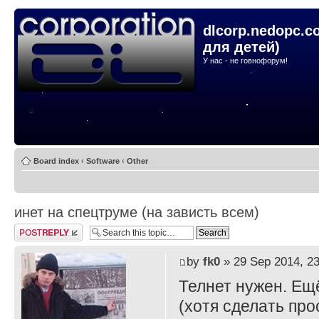
dlcorp.nedopc.c
для детей)
У нас - не говнофорум!
Board index
‹
Software
‹
Other
инет на спецтруме (на зависть всем)
Post a reply
by
fk0
» 29 Sep 2014, 23
Телнет нужен. Ещё
(хотя сделать про