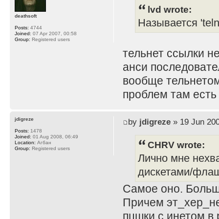
lvd wrote:
deathsoft
Называется 'teln
Posts:
4744
Joined:
07 Apr 2007, 00:58
Group:
Registered users
тельнет ссылки не
анси последовател
вообще тельнетом 
проблем там есть
jdigreze
by
jdigreze
» 19 Jun 200
Posts:
1478
Joined:
01 Aug 2008, 06:49
CHRV wrote:
Location:
Агбан
Group:
Registered users
Лично мне нехва
дискетами/флаш
Самое оно. Больше
Причем эт_хер_не
пцшки с инетом в 