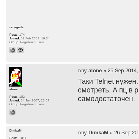
renegade
Posts:
174
Joined:
07 Feb 2009, 16:34
Group:
Registered users
by
alone
» 25 Sep 2014,
Таки Telnet нужен
смотреть. А пц в 
alone
самодостаточен.
Posts:
152
Joined:
04 Jun 2007, 20:04
Group:
Registered users
DimkaM
by
DimkaM
» 26 Sep 201
Posts:
1011