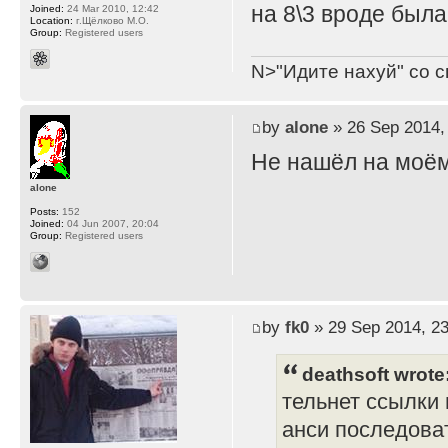
на 8\3 вроде был
Joined:
24 Mar 2010, 12:42
Location:
г.Щёлково М.О.
Group:
Registered users
N>"Идите нахуй" со с
by
alone
» 26 Sep 2014,
Не нашёл на моём
alone
Posts:
152
Joined:
04 Jun 2007, 20:04
Group:
Registered users
by
fk0
» 29 Sep 2014, 23
deathsoft wrote
тельнет ссылки 
анси последоват