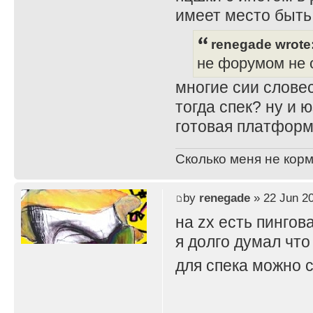
имеет место быть
renegade wrote
не форумом не 
многие сии словес
тогда спек? ну и 
готовая платформ
Сколько меня не корм
by
renegade
» 22 Jun 20
на zx есть пингов
я долго думал что
для спека можно с