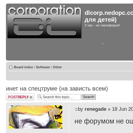
dlcorp.nedopc.c
для детей)
У нас - не говнофорум!
Board index
‹
Software
‹
Other
инет на спецтруме (на зависть всем)
Post a reply
by
renegade
» 18 Jun 20
не форумом не ош