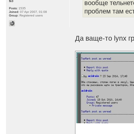
вообще тельнето
fk0
Posts:
1535
проблем там ест
Joined:
07 Apr 2007, 01:08
Group:
Registered users
Да ваще-то lynx г