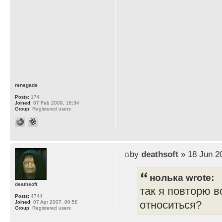
renegade
Posts:
174
Joined:
07 Feb 2009, 16:34
Group:
Registered users
by
deathsoft
» 18 Jun 2
нолька wrote:
deathsoft
так я повторю в
Posts:
4744
относиться?
Joined:
07 Apr 2007, 00:58
Group:
Registered users