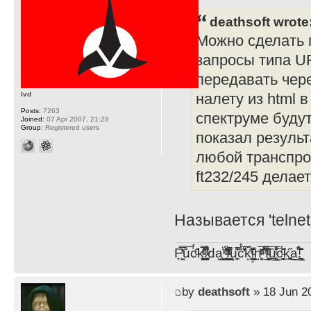
deathsoft wrote
Можно сделать п
запросы типа UR
передавать чере
lvd
налету из html 
Posts:
7263
спектруме будут
Joined:
07 Apr 2007, 21:28
Group:
Registered users
показал результ
любой транспрот
ft232/245 делае
Называется 'telnet
F̞͖̭̿̔ͯu̐̅cͬ̑ͩk̨̤̳͇̮̭̪̠̽̿̓̆ͭͩ ̷̩̰͎̩͓̘̾̀ͬ̊ͭ͛ͅda̝̺͙̬͎̝̾͟ ̰̜̝̯͉̯̖̓̎́ͨ̽ͫ͟f̟͇̭̀ͬͨͭ̐̚u̹̼̹̗̞͑̔͂͐̚cͭ̅̊̆̒̆ǩ̝̩̯́ͥ̔̍̑ḭ͓͍̳̬ͦ̽͂n͍͎͈̈̅ͩͬ ̊ͫ̂̾̑̈́f̲͚͉͓͗̋́ͧͦ̅ȗ͇̲̻͈̲̅̎͗͒ͭ͡c̬̟̠̹̯̈́ͩ͘ͅk̫̠̻̋͜a̲͒̾̇!͙͕̺͉̗̩̲̂̏̄̀
by
deathsoft
» 18 Jun 2