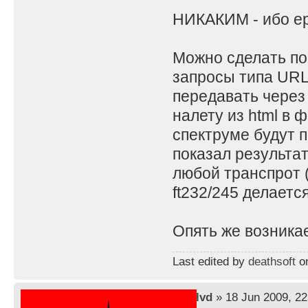
НИКАКИМ - ибо ер
Можно сделать по
запросы типа URL,
передавать через
налету из html в 
спектруме будут п
показал результа
любой транспрот (
ft232/245 делаетс
Опять же возникае
Last edited by
deathsoft
on
by
lvd
» 18 Jun 2009, 22