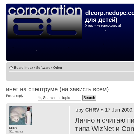
dlcorp.nedopc.c
для детей)
У нас - не говнофорум!
Board index
‹
Software
‹
Other
инет на спецтруме (на зависть всем)
Post a reply
by
CHRV
» 17 Jun 2009,
Лично я считаю пи
типа WizNet и Con
CHRV
Желесяка