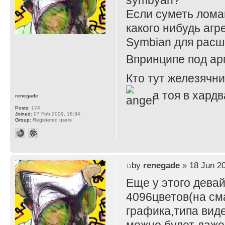
symbyan?
Если суметь лома
какого нибудь аг
Symbian для расш
Впринципе под арм
Кто тут железячн
а тоя в хардв
renegade
Posts:
174
Joined:
07 Feb 2009, 16:34
Group:
Registered users
by
renegade
» 18 Jun 20
Еще у этого дева
4096цветов(на см
графика,типа вид