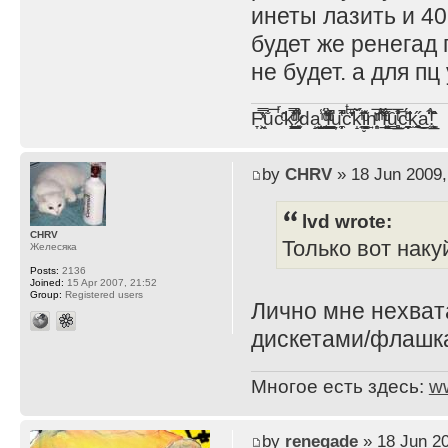
инеты лазить и 40
будет же ренегад 
не будет. а для пц
F̞͖̭̿̔ͯu̐̅cͬ̑ͩk̨̤̳͇̮̭̪̠̽̿̓̆ͭͩ ̷̩̰͎̩͓̘̾̀ͬ̊ͭ͛ͅda̝̺͙̬͎̝̾͟ ̰̜̝̯͉̯̖̓̎́ͨ̽ͫ͟f̟͇̭̀ͬͨͭ̐̚u̹̼̹̗̞͑̔͂͐̚cͭ̅̊̆̒̆ǩ̝̩̯́ͥ̔̍̑ḭ͓͍̳̬ͦ̽͂n͍͎͈̈̅ͩͬ ̊ͫ̂̾̑̈́f̲͚͉͓͗̋́ͧͦ̅ȗ͇̲̻͈̲̅̎͗͒ͭ͡c̬̟̠̹̯̈́ͩ͘ͅk̫̠̻̋͜a̲͒̾̇!͙͕̺͉̗̩̲̂̏̄̀
by
CHRV
» 18 Jun 2009,
lvd wrote:
CHRV
Только вот наку
Желесяка
Posts:
2136
Joined:
15 Apr 2007, 21:52
Group:
Registered users
Лично мне нехват
дискетами/флашка
Многое есть здесь:
w
by
renegade
» 18 Jun 20