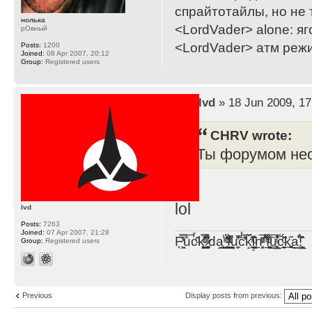
спрайтотайлы, но не 
нолька
<LordVader> alone: яг
рОвный
<LordVader> атм реж
Posts:
1200
Joined:
08 Apr 2007, 20:12
Group:
Registered users
by
lvd
» 18 Jun 2009, 17
CHRV wrote:
Ты форумом не
lvd
Posts:
7263
Joined:
07 Apr 2007, 21:28
F̞͖̭̿̔ͯu̐̅cͬ̑ͩk̨̤̳͇̮̭̪̠̽̿̓̆ͭͩ ̷̩̰͎̩͓̘̾̀ͬ̊ͭ͛ͅda̝̺͙̬͎̝̾͟ ̰̜̝̯͉̯̖̓̎́ͨ̽ͫ͟f̟͇̭̀ͬͨͭ̐̚u̹̼̹̗̞͑̔͂͐̚cͭ̅̊̆̒̆ǩ̝̩̯́ͥ̔̍̑ḭ͓͍̳̬ͦ̽͂n͍͎͈̈̅ͩͬ ̊ͫ̂̾̑̈́f̲͚͉͓͗̋́ͧͦ̅ȗ͇̲̻͈̲̅̎͗͒ͭ͡c̬̟̠̹̯̈́ͩ͘ͅk̫̠̻̋͜a̲͒̾̇!͙͕̺͉̗̩̲̂̏̄̀
Group:
Registered users
Previous
Display posts from previous: