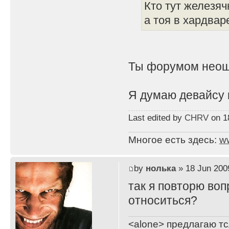
Кто тут железя
а тоя в хардваре
Ты форумом нео
Я думаю девайсу 
Last edited by
CHRV
on 18
Многое есть здесь:
w
by
нолька
» 18 Jun 200
так я повторю воп
относиться?
<alone> предлагаю тс