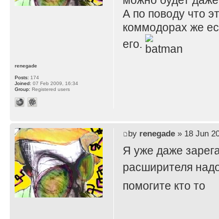
можно будет даже
А по поводу что 
коммодорах же ест
его.
renegade
Posts:
174
Joined:
07 Feb 2009, 16:34
Group:
Registered users
by
renegade
» 18 Jun 20
Я уже даже зарег
расширителя надо
помогите кто то