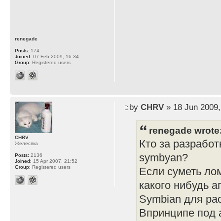
renegade
Posts:
174
Joined:
07 Feb 2009, 16:34
Group:
Registered users
by
CHRV
» 18 Jun 2009,
renegade wrote
CHRV
Кто за разработ
Желесяка
symbyan?
Posts:
2136
Joined:
15 Apr 2007, 21:52
Group:
Registered users
Если суметь ло
какого нибудь 
Symbian для ра
Впринципе под а