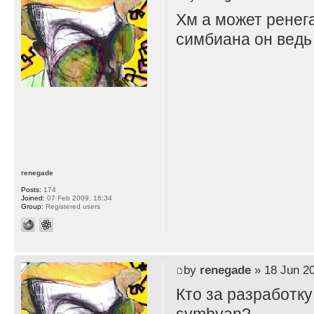
Хм а может ренега
симбиана он ведь
renegade
Posts:
174
Joined:
07 Feb 2009, 16:34
Group:
Registered users
by
renegade
» 18 Jun 20
Кто за разработк