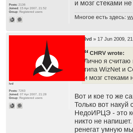
и мозг стеками не
Posts:
2136
Joined:
15 Apr 2007, 21:52
Group:
Registered users
Многое есть здесь:
w
by
lvd
» 17 Jun 2009, 21
CHRV wrote:
Лично я считаю 
типа WizNet и C
и мозг стеками 
lvd
Posts:
7263
Вот и кое то же с
Joined:
07 Apr 2007, 21:28
Group:
Registered users
Только вот накуй 
НедоИРЦЭ - это к
никто не напишет. 
ренегат умную мыс