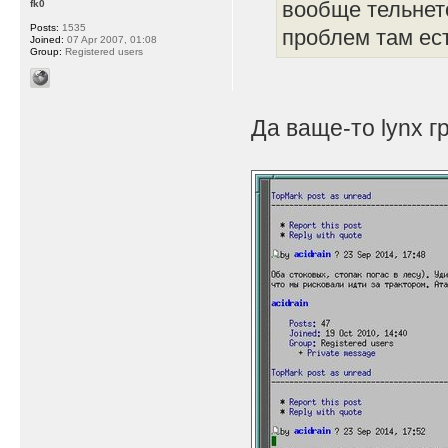
вообще тельнето
fk0
Posts:
1535
проблем там ест
Joined:
07 Apr 2007, 01:08
Group:
Registered users
Да ваще-то lynx г