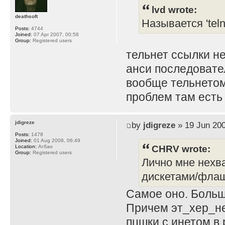
lvd wrote:
deathsoft
Называется 'teln
Posts:
4744
Joined:
07 Apr 2007, 00:58
Group:
Registered users
тельнет ссылки не
анси последовател
вообще тельнетом 
проблем там есть
jdigreze
by
jdigreze
» 19 Jun 200
Posts:
1478
Joined:
01 Aug 2008, 06:49
CHRV wrote:
Location:
Агбан
Group:
Registered users
Лично мне нехва
дискетами/флаш
Самое оно. Больше
Причем эт_хер_не
пцшки с инетом в 