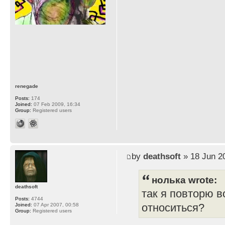
renegade
Posts:
174
Joined:
07 Feb 2009, 16:34
Group:
Registered users
by
deathsoft
» 18 Jun 2
нолька wrote:
deathsoft
так я повторю в
Posts:
4744
относиться?
Joined:
07 Apr 2007, 00:58
Group:
Registered users