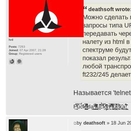
deathsoft wrote
Можно сделать п
запросы типа UR
передавать чере
lvd
налету из html 
Posts:
7263
спектруме будут
Joined:
07 Apr 2007, 21:28
Group:
Registered users
показал результ
любой транспрот
ft232/245 делае
Называется 'telnet
F̞͖̭̿̔ͯu̐̅cͬ̑ͩk̨̤̳͇̮̭̪̠̽̿̓̆ͭͩ ̷̩̰͎̩͓̘̾̀ͬ̊ͭ͛ͅda̝̺͙̬͎̝̾͟ ̰̜̝̯͉̯̖̓̎́ͨ̽ͫ͟f̟͇̭̀ͬͨͭ̐̚u̹̼̹̗̞͑̔͂͐̚cͭ̅̊̆̒̆ǩ̝̩̯́ͥ̔̍̑ḭ͓͍̳̬ͦ̽͂n͍͎͈̈̅ͩͬ ̊ͫ̂̾̑̈́f̲͚͉͓͗̋́ͧͦ̅ȗ͇̲̻͈̲̅̎͗͒ͭ͡c̬̟̠̹̯̈́ͩ͘ͅk̫̠̻̋͜a̲͒̾̇!͙͕̺͉̗̩̲̂̏̄̀
by
deathsoft
» 18 Jun 2