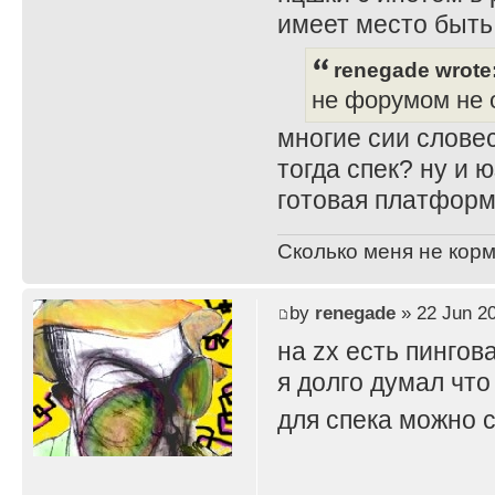
имеет место быть
renegade wrote
не форумом не 
многие сии словес
тогда спек? ну и 
готовая платформ
Сколько меня не корм
by
renegade
» 22 Jun 20
на zx есть пингов
я долго думал что
для спека можно с