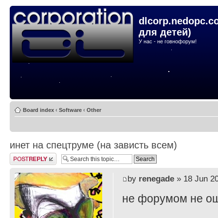
dlcorp.nedopc.c
для детей)
У нас - не говнофорум!
Board index
‹
Software
‹
Other
инет на спецтруме (на зависть всем)
Post a reply
by
renegade
» 18 Jun 20
не форумом не ош