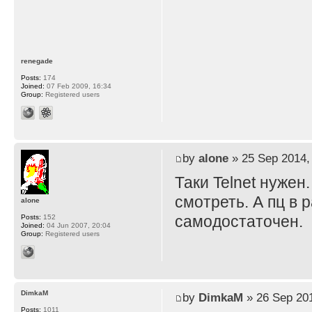
renegade
Posts:
174
Joined:
07 Feb 2009, 16:34
Group:
Registered users
by
alone
» 25 Sep 2014,
Таки Telnet нужен
смотреть. А пц в 
alone
самодостаточен.
Posts:
152
Joined:
04 Jun 2007, 20:04
Group:
Registered users
DimkaM
by
DimkaM
» 26 Sep 201
Posts:
1011