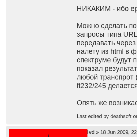
НИКАКИМ - ибо ер
Можно сделать по
запросы типа URL,
передавать через
налету из html в 
спектруме будут п
показал результа
любой транспрот (
ft232/245 делаетс
Опять же возникае
Last edited by
deathsoft
on
by
lvd
» 18 Jun 2009, 22