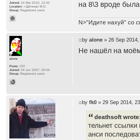
на 8\3 вроде был
Joined:
24 Mar 2010, 12:42
Location:
г.Щёлково М.О.
Group:
Registered users
N>"Идите нахуй" со с
by
alone
» 26 Sep 2014,
Не нашёл на моём
alone
Posts:
152
Joined:
04 Jun 2007, 20:04
Group:
Registered users
by
fk0
» 29 Sep 2014, 23
deathsoft wrote
тельнет ссылки 
анси последоват