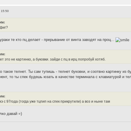
, 15:50
te:
афиг?
ураки те кто пц делает - прерывание от винта заводят на проц...
ote:
ет это не картинко, а буковки. зайди с пц в ирц попробуй хотяб.
то такое телнет. Ты сам тупишь - телнет буковки, и соотвно картинку из 
иент, то ты спек будешь юзать в качестве терминала с клавиатурой и те
ote:
жэ с 97года (тогда уже тцпип на спек прикрутили) а воз и ныне там
лко давай =)