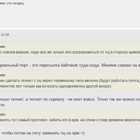
имы это пиздец
 11:28
ote:
е совсем верная. надо все же лучше абстрагрироваться от пц в сторону армов
риальный порт - это пересылка байтиков туда-сюда. Меняем сериал на а
ote:
таки сделать телнет с пц через терминалку типа мелона (будут работать почта
лиентов. вот только как их юзать одновременно другой вопрос.
лько телнет, а телнет по сериалу - не инет вовсе. Точно так же можно с
те.
ote:
чинять тот самый протокол. забить его в арм. на спеке к тому времени вероят
 чтобы потом на лету заменить пц на арм =)