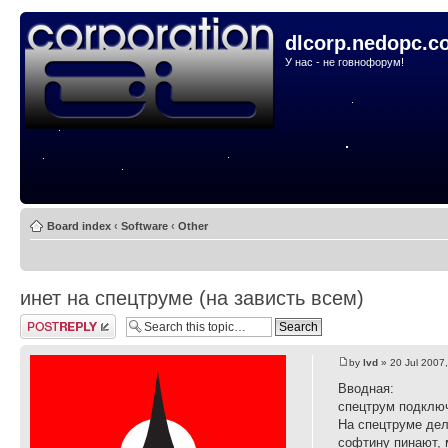
dlcorp.nedopc.c
У нас - не говнофорум!
Board index
‹
Software
‹
Other
инет на спецтруме (на зависть всем)
Post a reply
by
lvd
» 20 Jul 2007
Вводная:
спецтрум подключ
На спецтруме дел
софтину пинают, 