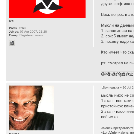
другая софтина п
Весь вопрос в эт
lvd
Мысли на данный
Posts:
7263
1. заложиться на 
Joined:
07 Apr 2007, 21:28
Group:
Registered users
2. сокс5 имеет н
3. посему надо к
Кто имеет что ска
ps: смотрел на пы
F̞͖̭̿̔ͯu̐̅cͬ̑ͩk̨̤̳͇̮̭̪̠̽̿̓̆ͭͩ ̷̩̰͎̩͓̘̾̀ͬ̊ͭ͛ͅda̝̺͙̬͎̝̾͟ ̰̜̝̯͉̯̖̓̎́ͨ̽ͫ͟f̟͇̭̀ͬͨͭ̐̚u̹̼̹̗̞͑̔͂͐̚cͭ̅̊̆̒̆ǩ̝̩̯́ͥ̔̍̑ḭ͓͍̳̬ͦ̽͂n͍͎͈̈̅ͩͬ ̊ͫ̂̾̑̈́f̲͚͉͓͗̋́ͧͦ̅ȗ͇̲̻͈̲̅̎͗͒ͭ͡c̬̟̠̹̯̈́ͩ͘ͅk̫̠̻̋͜a̲͒̾̇!͙͕̺͉̗̩̲̂̏̄̀
by
нолька
» 20 Jul 
мысль имхо не со
1 этап - все таки
пристойнфх клиен
2 этап - насочиня
всё имхо.
<alone> предлагаю тс
<LordVader> alone: я
нолька