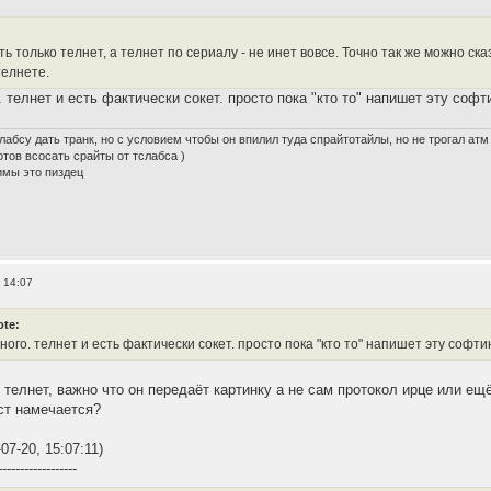
ь только телнет, а телнет по сериалу - не инет вовсе. Точно так же можно ск
телнете.
 телнет и есть фактически сокет. просто пока "кто то" напишет эту софти
лабсу дать транк, но с условием чтобы он впилил туда спрайтотайлы, но не трогал атм
готов всосать срайты от тслабса )
имы это пиздец
, 14:07
ote:
ого. телнет и есть фактически сокет. просто пока "кто то" напишет эту софтин
 телнет, важно что он передаёт картинку а не сам протокол ирце или ещё
ст намечается?
07-20, 15:07:11)
------------------