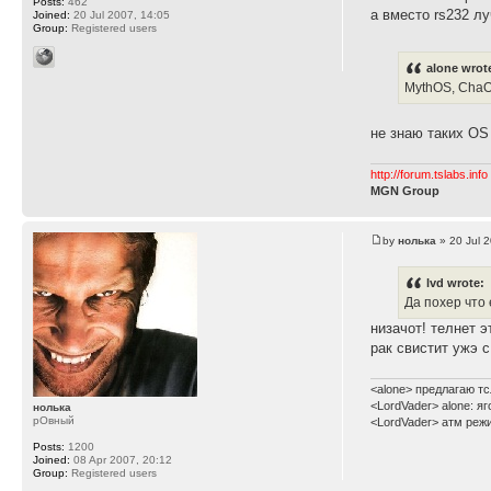
Posts:
462
а вместо rs232 лу
Joined:
20 Jul 2007, 14:05
Group:
Registered users
alone wrot
MythOS, Cha
не знаю таких O
http://forum.tslabs.info
MGN Group
by
нолька
» 20 Jul 
lvd wrote:
Да похер что 
низачот! телнет э
рак свистит ужэ с
<alone> предлагаю тс
<LordVader> alone: я
нолька
рОвный
<LordVader> атм реж
Posts:
1200
Joined:
08 Apr 2007, 20:12
Group:
Registered users