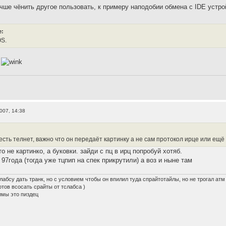
чше чёнить другое пользовать, к примеру наподобии обмена с IDE устрой
e:
OS.
S
2007, 14:38
есть телнет, важно что он передаёт картинку а не сам протокол ирце или ещё
то не картинко, а буковки. зайди с пц в ирц попробуй хотяб.
 97года (тогда уже тцпип на спек прикрутили) а воз и ныне там
лабсу дать транк, но с условием чтобы он впилил туда спрайтотайлы, но не трогал атм
готов всосать срайты от тслабса )
имы это пиздец