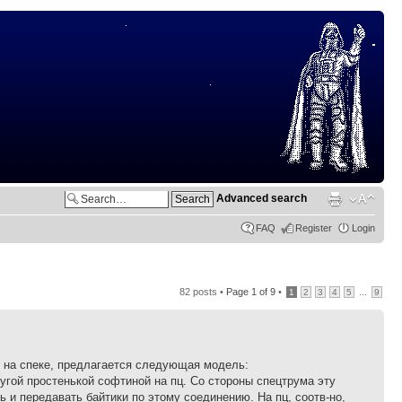
Advanced search
FAQ
Register
Login
82 posts •
Page
1
of
9
•
...
1
2
3
4
5
9
м на спеке, предлагается следующая модель:
угой простенькой софтиной на пц. Со стороны спецтрума эту
 и передавать байтики по этому соединению. На пц, соотв-но,