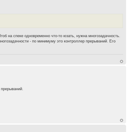
Чтоб на спеке одновременно что-то юзать, нужна многозадачность.
огозадачности - по минимуму это контроллер прерываний. Его
 прерываний.