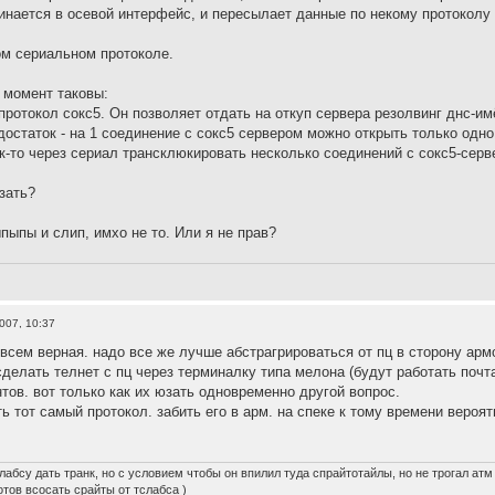
инается в осевой интерфейс, и пересылает данные по некому протоколу 
ом сериальном протоколе.
 момент таковы:
протокол сокс5. Он позволяет отдать на откуп сервера резолвинг днс-имё
едостаток - на 1 соединение с сокс5 сервером можно открыть только одн
ак-то через сериал трансклюкировать несколько соединений с сокс5-серв
зать?
пыпы и слип, имхо не то. Или я не прав?
2007, 10:37
всем верная. надо все же лучше абстрагрироваться от пц в сторону арм
 сделать телнет с пц через терминалку типа мелона (будут работать почт
тов. вот только как их юзать одновременно другой вопрос.
ть тот самый протокол. забить его в арм. на спеке к тому времени вероя
лабсу дать транк, но с условием чтобы он впилил туда спрайтотайлы, но не трогал атм
готов всосать срайты от тслабса )