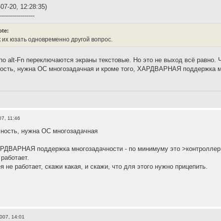
07-20, 12:28:35)
------------------
ote:
к их юзать одновременно другой вопрос.
по alt-Fn переключаются экраны текстовые. Но это не выход всё равно. 
ость, нужна ОС многозадачная и кроме того, ХАРДВАРНАЯ поддержка мн
07, 11:46
ность, нужна ОС многозадачная
АРДВАРНАЯ поддержка многозадачности - по минимуму это >контроллер
 работает.
я не работает, скажи какая, и скажи, что для этого нужно прицепить.
2007, 14:01