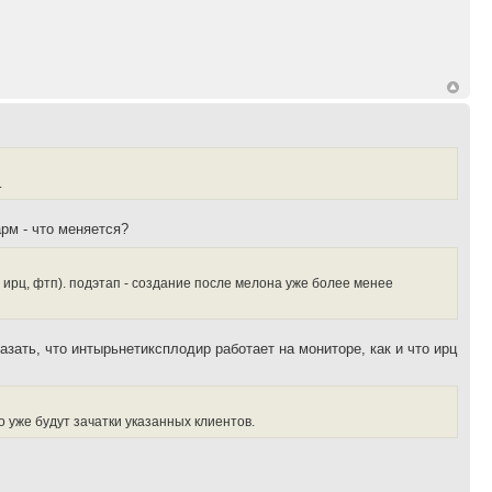
.
рм - что меняется?
, ирц, фтп). подэтап - создание после мелона уже более менее
казать, что интырьнетиксплодир работает на мониторе, как и что ирц
но уже будут зачатки указанных клиентов.