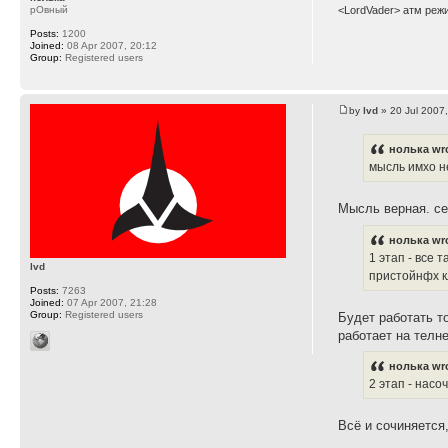
рОвный
<LordVader> атм реж
Posts:
1200
Joined:
08 Apr 2007, 20:12
Group:
Registered users
by
lvd
» 20 Jul 2007,
нолька wr
мысль имхо н
Мысль верная. се
нолька wr
1 этап - все 
lvd
пристойнфх к
Posts:
7263
Joined:
07 Apr 2007, 21:28
Group:
Registered users
Будет работать то
работает на телне
нолька wr
2 этап - насо
Всё и сочиняется,