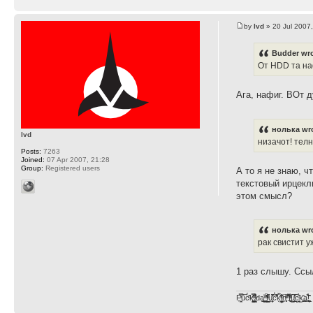
by
lvd
» 20 Jul 2007
Budder wro
От HDD та н
Ага, нафиг. ВОт д
нолька wr
lvd
низачот! телн
Posts:
7263
Joined:
07 Apr 2007, 21:28
Group:
Registered users
А то я не знаю, ч
текстовый ирцекл
этом смысл?
нолька wr
рак свистит у
1 раз слышу. Ссы
F̞͖̭̿̔ͯu̐̅cͬ̑ͩk̨̤̳͇̮̭̪̠̽̿̓̆ͭͩ ̷̩̰͎̩͓̘̾̀ͬ̊ͭ͛ͅda̝̺͙̬͎̝̾͟ ̰̜̝̯͉̯̖̓̎́ͨ̽ͫ͟f̟͇̭̀ͬͨͭ̐̚u̹̼̹̗̞͑̔͂͐̚cͭ̅̊̆̒̆ǩ̝̩̯́ͥ̔̍̑ḭ͓͍̳̬ͦ̽͂n͍͎͈̈̅ͩͬ ̊ͫ̂̾̑̈́f̲͚͉͓͗̋́ͧͦ̅ȗ͇̲̻͈̲̅̎͗͒ͭ͡c̬̟̠̹̯̈́ͩ͘ͅk̫̠̻̋͜a̲͒̾̇!͙͕̺͉̗̩̲̂̏̄̀