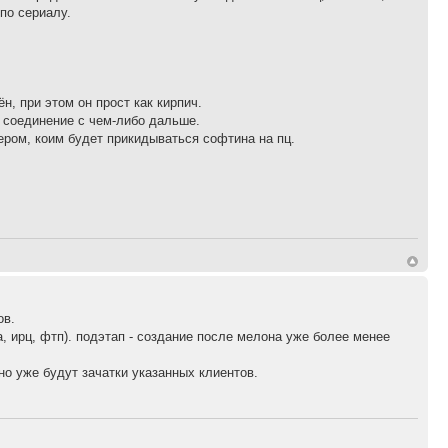
по сериалу.
н, при этом он прост как кирпич.
о соединение с чем-либо дальше.
ером, коим будет прикидываться софтина на пц.
ов.
а, ирц, фтп). подэтап - создание после мелона уже более менее
тно уже будут зачатки указанных клиентов.