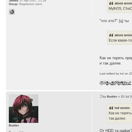
Joined:
07 Apr 2007, 21:28
alone wrot
Group:
Registered users
MythOS, Cha
"что это?" (ц) ты
alone wrot
Если какая-то
Как не терять пре
и так далее.
Last edited by
lvd
on 20 
F̞͖̭̿̔ͯu̐̅cͬ̑ͩk̨̤̳͇̮̭̪̠̽̿̓̆ͭͩ ̷̩̰͎̩͓̘̾̀ͬ̊ͭ͛ͅda̝̺͙̬͎̝̾͟ ̰̜̝̯͉̯̖̓̎́ͨ̽ͫ͟f̟͇̭̀ͬͨͭ̐̚u̹̼̹̗̞͑̔͂͐̚cͭ̅̊̆̒̆ǩ̝̩̯́ͥ̔̍̑ḭ͓͍̳̬ͦ̽͂n͍͎͈̈̅ͩͬ ̊ͫ̂̾̑̈́f̲͚͉͓͗̋́ͧͦ̅ȗ͇̲̻͈̲̅̎͗͒ͭ͡c̬̟̠̹̯̈́ͩ͘ͅk̫̠̻̋͜a̲͒̾̇!͙͕̺͉̗̩̲̂̏̄̀
by
Budder
» 20 Jul 
lvd wrote:
Как не терять
так далее.
Budder
От HDD та нафиг