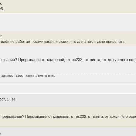
e:
OS.
e:
 идея не работает, скажи какая, и скажи, что для этого нужно прицепить.
рывания? Прерывания от кадровой, от рс232, от винта, от дохуя чего ещ
Jul 2007, 14:07, edited 1 time in total.
2007, 14:29
 прерывания? Прерывания от кадровой, от рс232, от винта, от дохуя чего ещё
?