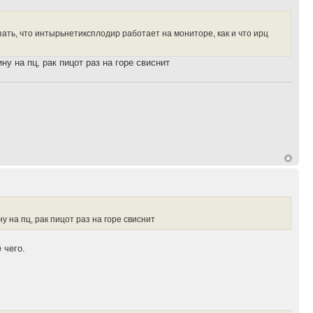
азать, что интырьнетиксплодир работает на мониторе, как и что ирц
ну на пц, рак пицот раз на горе свиснит
у на пц, рак пицот раз на горе свиснит
 чего.