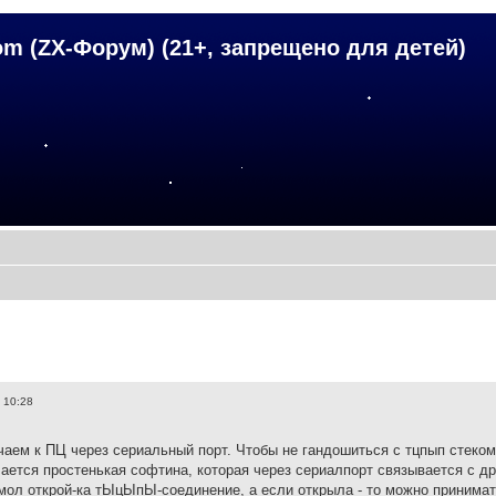
om (ZX-Форум) (21+, запрещено для детей)
, 10:28
аем к ПЦ через сериальный порт. Чтобы не гандошиться с тцпып стеко
ается простенькая софтина, которая через сериалпорт связывается с др
мол открой-ка тЫцЫпЫ-соединение, а если открыла - то можно принимать