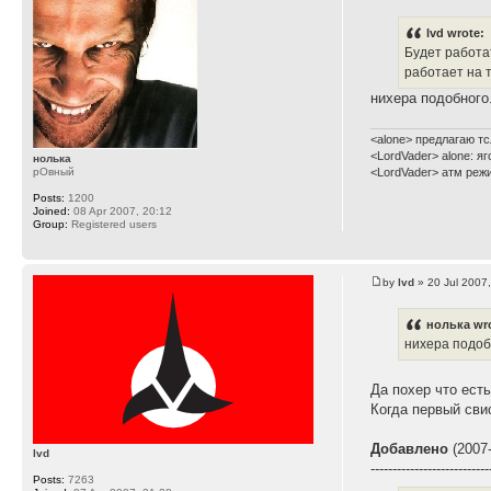
lvd wrote:
Будет работат
работает на 
нихера подобного.
<alone> предлагаю тс
<LordVader> alone: я
нолька
рОвный
<LordVader> атм реж
Posts:
1200
Joined:
08 Apr 2007, 20:12
Group:
Registered users
by
lvd
» 20 Jul 2007
нолька wr
нихера подобн
Да похер что есть
Когда первый сви
Добавлено
(2007-
lvd
---------------------------
Posts:
7263