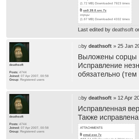
(1.72 MB) Downloaded 7923 times
us0.39.0.src.7z
сорцы
(1.67 MB) Downloaded 4332 times
Last edited by
deathsoft
on
by
deathsoft
» 25 Jan 2
Выложены сорцы и
Исправление незна
deathsoft
обязательно (тем 
Posts:
4744
Joined:
07 Apr 2007, 00:58
Group:
Registered users
by
deathsoft
» 12 Apr 20
Исправленная вер
Также исправлена
deathsoft
Posts:
4744
ATTACHMENTS
Joined:
07 Apr 2007, 00:58
Group:
Registered users
emul.exe.7z