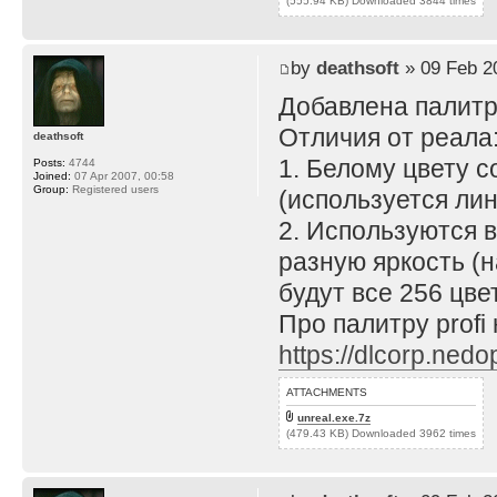
(555.94 KB) Downloaded 3844 times
by
deathsoft
» 09 Feb 2
Добавлена палитра
Отличия от реала
deathsoft
1. Белому цвету с
Posts:
4744
Joined:
07 Apr 2007, 00:58
Group:
Registered users
(используется лин
2. Используются 
разную яркость (н
будут все 256 цве
Про палитру profi
https://dlcorp.ned
ATTACHMENTS
unreal.exe.7z
(479.43 KB) Downloaded 3962 times