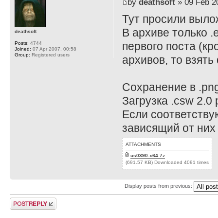
by
deathsoft
» 09 Feb 2
Тут просили выло
В архиве только .
deathsoft
первого поста (кро
Posts:
4744
Joined:
07 Apr 2007, 00:58
Group:
Registered users
архивов, то взять
Сохранение в .png 
Загрузка .csw 2.0 р
Если соответствую
зависящий от них
ATTACHMENTS
us0390.x64.7z
(691.57 KB) Downloaded 4091 times
Display posts from previous:
Post a reply