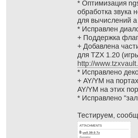
* Оптимизация ngs
обработка звука н
для вычислений а 
* Исправлен диало
+ Поддержка флаг
+ Добавлена части
для TZX 1.20 (игр
http://www.tzxvault
* Исправлено деко
+ AY/YM на портах
AY/YM на этих по
* Исправлено "за
Тестируем, сообщ
ATTACHMENTS
us0.39.0.7z
бинари