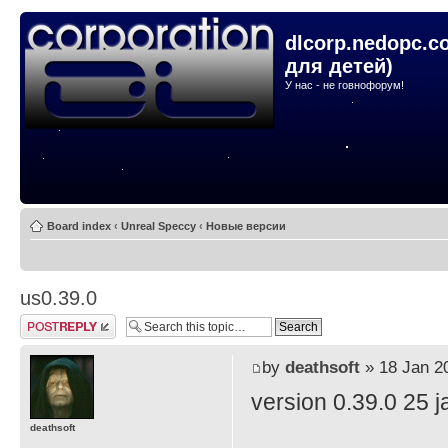
dlcorp.nedopc.c
для детей)
У нас - не говнофорум!
Board index
‹
Unreal Speccy
‹
Новые версии
us0.39.0
Post a reply
by
deathsoft
» 18 Jan 2
version 0.39.0 25 j
deathsoft