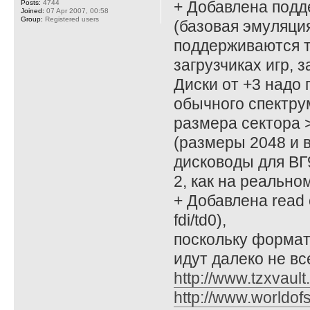
+ Добавлена подд
Posts:
4744
Joined:
07 Apr 2007, 00:58
Group:
Registered users
(базовая эмуляци
поддерживаются 
загрузчиках игр,
Диски от +3 надо 
обычного спектрум
размера сектора 
(размеры 2048 и 
дисководы для ВГ
2, как на реально
+ Добавлена read 
fdi/td0),
поскольку формат
идут далеко не в
http://www.tzxvault
http://www.worldof