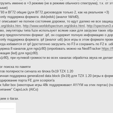
грузить именно в +3 режиме (не в режиме обычного спектрума), т.к. от э
выше)
93 и ВГ72 общие (для ВГ72 дисководов только 2, как на реальном +3)
only поддержка формата .dsk(edsk) (аналог fdi/td0),
 описывает не полное состояние дорожки, то идут далеко не все защищ
t.org/disks.htm
,
http://www.worldofspectrum.org/disks.html
,
http://spectrum3.
во, эмуляторы типа fuze используют всякие хаки для загрузки таких образ
гр предпочтителен формат .ipf, он содержит полную информацию о доро
 only поддержка формата .ipf (аналог udi) (все игры в этом формате пр
гда избавится от ipf (достаточно загрузить по F3 и сохранить по F2 в .udi
ержка 8 каналов для ngs(z80) (опробовать можно на Neo8Tracker
https:/
кация (led) для ngs(z80).
s(z80), при нулевой громкости во всех каналах обработка звука не делае
ог поиска по памяти
ов полярности сигнала из блока 0x19 TZX 1.20
чная поддержка generalized data block (0x19) для TZX 1.20 (игры в фор
одирование порта FE для scorpion'а
х fuller box (некоторые игры 48k поддерживают AY/YM на этих портах) (
липание" CapsLock (AlCo)
аем о багах.