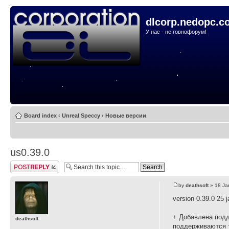
dlcorp.nedopc.c
У нас - не говнофорум!
Board index
‹
Unreal Speccy
‹
Новые версии
us0.39.0
Post a reply
by
deathsoft
» 18 Ja
version 0.39.0 25 j
+ Добавлена подд
deathsoft
поддерживаются т