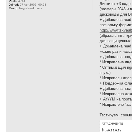
Posts:
4744
Диски от +3 надо 
Joined:
07 Apr 2007, 00:58
Group:
Registered users
(размеры 2048 и 
дисководы для ВГ
+ Добавлена read 
поскольку формат
http://www.tzxvaul
(образы сняты кри
для защищенных и
+ Добавлена read
можно раз и навсе
+ Добавлена подд
* Исправлена инди
* Оптимизация ng
звука).
* Исправлен диал
+ Поддержка флаг
+ Добавлена части
* Исправлено дек
+ AY/YM на порта
* Исправлено "за
Тестируем, сообщ
ATTACHMENTS
us0.39.0.7z