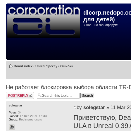
dlcorp.nedopc.c
для детей)
У нас - не говнофорум!
Board index
‹
Unreal Speccy
‹
Ошибки
Не работает блокировка выбора области TR-
Post a reply
solegstar
by
solegstar
» 11 Mar 20
Posts:
34
Приветствую, Deat
Joined:
17 Dec 2009, 16:33
Group:
Registered users
ULA в Unreal 0.39.