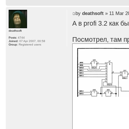
by
deathsoft
» 11 Mar 2
А в profi 3.2 как 
deathsoft
Посмотрел, там п
Posts:
4744
Joined:
07 Apr 2007, 00:58
Group:
Registered users