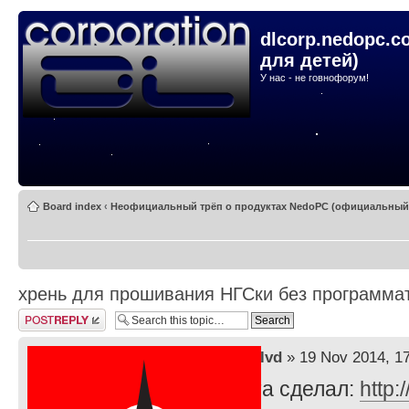
dlcorp.nedopc.c
для детей)
У нас - не говнофорум!
Board index
‹
Неофициальный трёп о продуктах NedoPC (официальный -
хрень для прошивания НГСки без программа
Post a reply
by
lvd
» 19 Nov 2014, 1
Тута сделал:
http