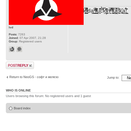
F̞͖̭̿̔ͯu̐̅cͬ̑ͩk̨̤̳͇̮̭̪̠̽̿̓̆ͭͩ ̷̩̰͎̩͓̘̾̀ͬ̊ͭ͛ͅda̝̺͙̬͎̝̾͟ ̰̜̝̯͉̯̖̓̎́ͨ̽ͫ͟f̟͇̭̀ͬͨͭ̐̚u̹̼̹̗̞͑̔͂͐̚cͭ̅̊̆̒̆ǩ̝̩̯́ͥ̔̍̑ḭ͓͍̳̬ͦ̽͂n͍͎͈̈̅ͩͬ ̊ͫ̂̾̑̈́f̲͚͉͓͗̋́ͧͦ̅ȗ͇̲̻͈̲̅̎͗͒ͭ͡c̬̟̠̹̯̈́ͩ͘ͅk̫̠̻̋͜a̲͒̾̇!͙͕̺͉̗̩̲̂̏̄̀
lvd
Posts:
7263
Joined:
07 Apr 2007, 21:28
Group:
Registered users
Post a reply
Return to NeoGS - софт и железо
Jump to:
WHO IS ONLINE
Users browsing this forum: No registered users and 1 guest
Board index