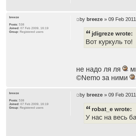
breeze
by
breeze
» 09 Feb 2011
Posts:
538
Joined:
07 Feb 2009, 16:19
jdigreze wrote:
Group:
Registered users
Вот куркуль то!
не надо ля ля
мы
©Nemo за ними
breeze
by
breeze
» 09 Feb 2011
Posts:
538
Joined:
07 Feb 2009, 16:19
robat_e wrote:
Group:
Registered users
У нас на весь б