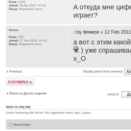
Posts:
1269
А откуда мне циф
Joined:
08 Apr 2007, 07:34
Group:
Registered users
играет?
breeze
by
breeze
» 12 Feb 2011
Posts:
538
а вот с этим како
Joined:
07 Feb 2009, 16:19
Group:
Registered users
) уже спрашивал
x_O
Previous
Display posts from previous:
Post a reply
Return to Другие изделия
Jump to:
WHO IS ONLINE
Users browsing this forum: No registered users and 1 guest
Board index