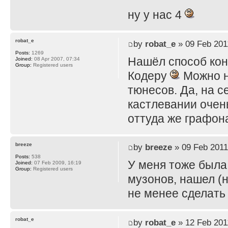
ну у нас 4
robat_e
by
robat_e
» 09 Feb 201
Posts:
1269
Нашёл способ конв
Joined:
08 Apr 2007, 07:34
Group:
Registered users
Кодеру
Можно н
тюнесов. Да, на с
кастлевании очен
оттуда же графон
breeze
by
breeze
» 09 Feb 2011
Posts:
538
У меня тоже была 
Joined:
07 Feb 2009, 16:19
Group:
Registered users
музонов, нашел (н
не менее сделат
robat_e
by
robat_e
» 12 Feb 201