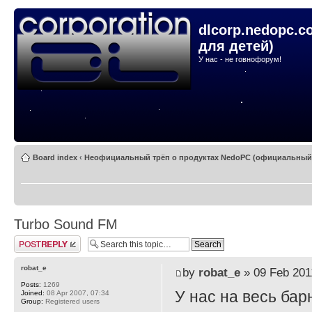
dlcorp.nedopc.c
для детей)
У нас - не говнофорум!
Board index
‹
Неофициальный трёп о продуктах NedoPC (официальный -
Turbo Sound FM
Post a reply
robat_e
by
robat_e
» 09 Feb 201
Posts:
1269
У нас на весь бар
Joined:
08 Apr 2007, 07:34
Group:
Registered users