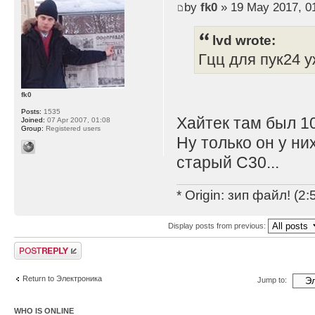
by
fk0
» 19 May 2017, 0
lvd wrote:
Гцц для пук24 
fk0
Posts:
1535
Хайтек там был 10
Joined:
07 Apr 2007, 01:08
Group:
Registered users
Ну только он у ни
старый C30...
* Origin: зип файл! (2
Display posts from previous:
Post a reply
Return to Электроника
Jump to:
WHO IS ONLINE