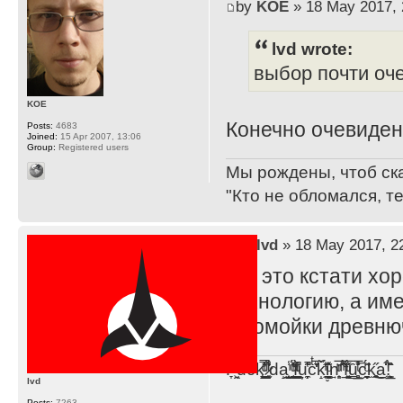
by
KOE
» 18 May 2017, 
lvd wrote:
выбор почти оч
KOE
Конечно очевиден
Posts:
4683
Joined:
15 Apr 2007, 13:06
Group:
Registered users
Мы рождены, чтоб ск
"Кто не обломался, т
by
lvd
» 18 May 2017, 2
пук это кстати хо
технологию, а им
с помойки древню
F̞͖̭̿̔ͯu̐̅cͬ̑ͩk̨̤̳͇̮̭̪̠̽̿̓̆ͭͩ ̷̩̰͎̩͓̘̾̀ͬ̊ͭ͛ͅda̝̺͙̬͎̝̾͟ ̰̜̝̯͉̯̖̓̎́ͨ̽ͫ͟f̟͇̭̀ͬͨͭ̐̚u̹̼̹̗̞͑̔͂͐̚cͭ̅̊̆̒̆ǩ̝̩̯́ͥ̔̍̑ḭ͓͍̳̬ͦ̽͂n͍͎͈̈̅ͩͬ ̊ͫ̂̾̑̈́f̲͚͉͓͗̋́ͧͦ̅ȗ͇̲̻͈̲̅̎͗͒ͭ͡c̬̟̠̹̯̈́ͩ͘ͅk̫̠̻̋͜a̲͒̾̇!͙͕̺͉̗̩̲̂̏̄̀
lvd
Posts:
7263