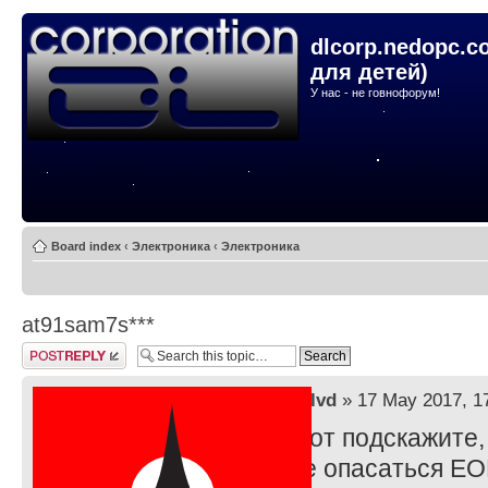
dlcorp.nedopc.c
для детей)
У нас - не говнофорум!
Board index
‹
Электроника
‹
Электроника
at91sam7s***
Post a reply
by
lvd
» 17 May 2017, 1
А вот подскажите
уже опасаться EO