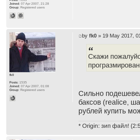
Joined:
07 Apr 2007, 21:28
Group:
Registered users
by
fk0
» 19 May 2017, 0
Скажи пожалуйст
програзмировани
fk0
Posts:
1535
Joined:
07 Apr 2007, 01:08
Group:
Registered users
Сильно подешевел
баксов (realice, ш
рублей купить мо
* Origin: зип файл! (2