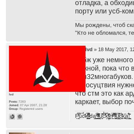
отладка, а обход
порту или усб-ком
Мы рождены, чтоб ск
"Кто не обломался, т
by
lvd
» 18 May 2017, 1
сабж уже немного
нужной, пока что 
стм32многабуков.
отсосуцтвия нужн
что стм это как а
lvd
каркает, выбор по
Posts:
7263
Joined:
07 Apr 2007, 21:28
Group:
Registered users
F̞͖̭̿̔ͯu̐̅cͬ̑ͩk̨̤̳͇̮̭̪̠̽̿̓̆ͭͩ ̷̩̰͎̩͓̘̾̀ͬ̊ͭ͛ͅda̝̺͙̬͎̝̾͟ ̰̜̝̯͉̯̖̓̎́ͨ̽ͫ͟f̟͇̭̀ͬͨͭ̐̚u̹̼̹̗̞͑̔͂͐̚cͭ̅̊̆̒̆ǩ̝̩̯́ͥ̔̍̑ḭ͓͍̳̬ͦ̽͂n͍͎͈̈̅ͩͬ ̊ͫ̂̾̑̈́f̲͚͉͓͗̋́ͧͦ̅ȗ͇̲̻͈̲̅̎͗͒ͭ͡c̬̟̠̹̯̈́ͩ͘ͅk̫̠̻̋͜a̲͒̾̇!͙͕̺͉̗̩̲̂̏̄̀