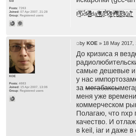
lvd
Posts:
7263
Joined:
07 Apr 2007, 21:28
F̞͖̭̿̔ͯu̐̅cͬ̑ͩk̨̤̳͇̮̭̪̠̽̿̓̆ͭͩ ̷̩̰͎̩͓̘̾̀ͬ̊ͭ͛ͅda̝̺͙̬͎̝̾͟ ̰̜̝̯͉̯̖̓̎́ͨ̽ͫ͟f̟͇̭̀ͬͨͭ̐̚u̹̼̹̗̞͑̔͂͐̚cͭ̅̊̆̒̆ǩ̝̩̯́ͥ̔̍̑ḭ͓͍̳̬ͦ̽͂n͍͎͈̈̅ͩͬ ̊ͫ̂̾̑̈́f̲͚͉͓͗̋́ͧͦ̅ȗ͇̲̻͈̲̅̎͗͒ͭ͡c̬̟̠̹̯̈́ͩ͘ͅk̫̠̻̋͜a̲͒̾̇!͙͕̺͉̗̩̲̂̏̄̀
Group:
Registered users
by
KOE
» 18 May 2017, 
До кризиса я везд
радиолюбительски
самые дешевые и 
KOE
у нас импортозам
Posts:
4683
за
мегабаксы
мега
Joined:
15 Apr 2007, 13:06
Group:
Registered users
меня уже времени
коммерческом рын
Полагаю, что nxp
качество. И отлаж
в keil, iar и даже