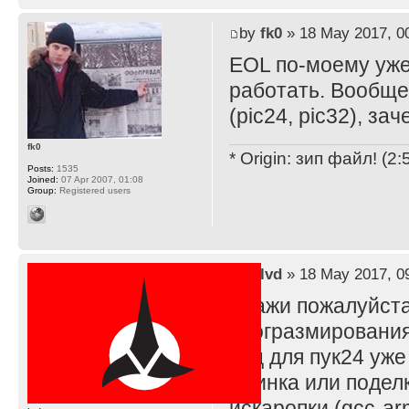
by
fk0
» 18 May 2017, 0
EOL по-моему уже 
работать. Вообще
(pic24, pic32), за
fk0
* Origin: зип файл! (2
Posts:
1535
Joined:
07 Apr 2007, 01:08
Group:
Registered users
by
lvd
» 18 May 2017, 0
Скажи пожалуйста,
програзмирования
Гцц для пук24 уж
жлинка или поделк
искаропки (gcc-ar