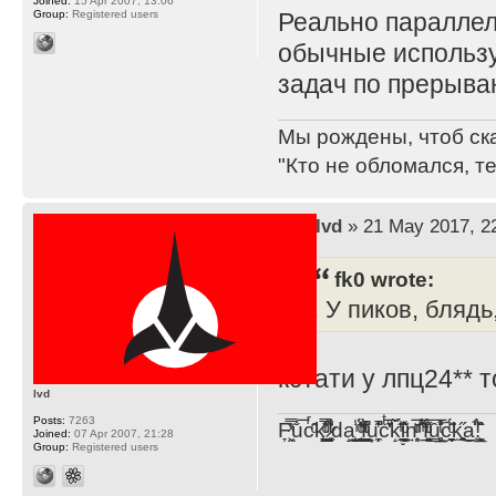
Joined:
15 Apr 2007, 13:06
Group:
Registered users
Реально параллел
обычные использу
задач по прерыва
Мы рождены, чтоб ск
"Кто не обломался, т
by
lvd
» 21 May 2017, 2
fk0 wrote:
. У пиков, бляд
кстати у лпц24** 
lvd
Posts:
7263
F̞͖̭̿̔ͯu̐̅cͬ̑ͩk̨̤̳͇̮̭̪̠̽̿̓̆ͭͩ ̷̩̰͎̩͓̘̾̀ͬ̊ͭ͛ͅda̝̺͙̬͎̝̾͟ ̰̜̝̯͉̯̖̓̎́ͨ̽ͫ͟f̟͇̭̀ͬͨͭ̐̚u̹̼̹̗̞͑̔͂͐̚cͭ̅̊̆̒̆ǩ̝̩̯́ͥ̔̍̑ḭ͓͍̳̬ͦ̽͂n͍͎͈̈̅ͩͬ ̊ͫ̂̾̑̈́f̲͚͉͓͗̋́ͧͦ̅ȗ͇̲̻͈̲̅̎͗͒ͭ͡c̬̟̠̹̯̈́ͩ͘ͅk̫̠̻̋͜a̲͒̾̇!͙͕̺͉̗̩̲̂̏̄̀
Joined:
07 Apr 2007, 21:28
Group:
Registered users