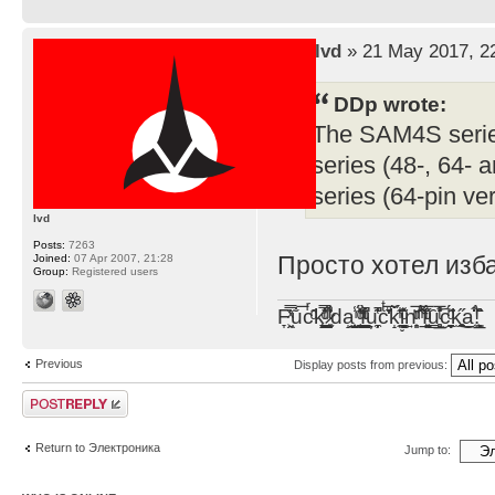
by
lvd
» 21 May 2017, 2
DDp wrote:
The SAM4S serie
series (48-, 64-
series (64-pin ve
lvd
Posts:
7263
Просто хотел изб
Joined:
07 Apr 2007, 21:28
Group:
Registered users
F̞͖̭̿̔ͯu̐̅cͬ̑ͩk̨̤̳͇̮̭̪̠̽̿̓̆ͭͩ ̷̩̰͎̩͓̘̾̀ͬ̊ͭ͛ͅda̝̺͙̬͎̝̾͟ ̰̜̝̯͉̯̖̓̎́ͨ̽ͫ͟f̟͇̭̀ͬͨͭ̐̚u̹̼̹̗̞͑̔͂͐̚cͭ̅̊̆̒̆ǩ̝̩̯́ͥ̔̍̑ḭ͓͍̳̬ͦ̽͂n͍͎͈̈̅ͩͬ ̊ͫ̂̾̑̈́f̲͚͉͓͗̋́ͧͦ̅ȗ͇̲̻͈̲̅̎͗͒ͭ͡c̬̟̠̹̯̈́ͩ͘ͅk̫̠̻̋͜a̲͒̾̇!͙͕̺͉̗̩̲̂̏̄̀
Previous
Display posts from previous:
Post a reply
Return to Электроника
Jump to: