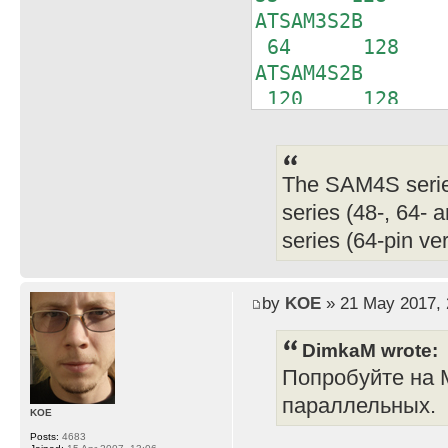
ATSAM3S2B I
64 128 3
ATSAM4S2B I
120 128 6
The SAM4S serie
series (48-, 64-
series (64-pin ve
by
KOE
» 21 May 2017, 
DimkaM wrote:
Попробуйте на 
параллельных.
KOE
Posts:
4683