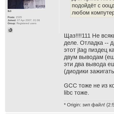
подойдёт с ооцд
fk0
любом компутер
Posts:
1535
Joined:
07 Apr 2007, 01:08
Group:
Registered users
Щаз!!!!111 Не вс
деле. Отладка -- 
этот jtag пиздец к
двум выводам (ещё
эти два вывода е
(диодики зажигать 
GCC тоже не из к
libc тоже.
* Origin: зип файл! (2