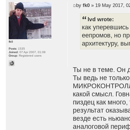
by
fk0
» 19 May 2017, 0
lvd wrote:
как уперевшись 
еепромов, но п
архитектуру, вы
fk0
Posts:
1535
Joined:
07 Apr 2007, 01:08
Group:
Registered users
Ты не в теме. Он 
Ты ведь не тольк
МИКРОКОНТРОЛЛЕР
какой смысл. Говн
пиздец как много,
результат оказыв
везде есть ньюанс
аналоговой периф