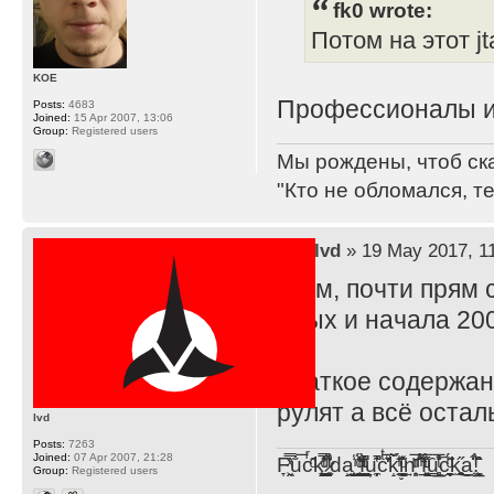
fk0 wrote:
Потом на этот j
KOE
Профессионалы и
Posts:
4683
Joined:
15 Apr 2007, 13:06
Group:
Registered users
Мы рождены, чтоб ск
"Кто не обломался, т
by
lvd
» 19 May 2017, 1
Ммм, почти прям 
90ых и начала 2000
Краткое содержани
рулят а всё остал
lvd
Posts:
7263
Joined:
07 Apr 2007, 21:28
F̞͖̭̿̔ͯu̐̅cͬ̑ͩk̨̤̳͇̮̭̪̠̽̿̓̆ͭͩ ̷̩̰͎̩͓̘̾̀ͬ̊ͭ͛ͅda̝̺͙̬͎̝̾͟ ̰̜̝̯͉̯̖̓̎́ͨ̽ͫ͟f̟͇̭̀ͬͨͭ̐̚u̹̼̹̗̞͑̔͂͐̚cͭ̅̊̆̒̆ǩ̝̩̯́ͥ̔̍̑ḭ͓͍̳̬ͦ̽͂n͍͎͈̈̅ͩͬ ̊ͫ̂̾̑̈́f̲͚͉͓͗̋́ͧͦ̅ȗ͇̲̻͈̲̅̎͗͒ͭ͡c̬̟̠̹̯̈́ͩ͘ͅk̫̠̻̋͜a̲͒̾̇!͙͕̺͉̗̩̲̂̏̄̀
Group:
Registered users