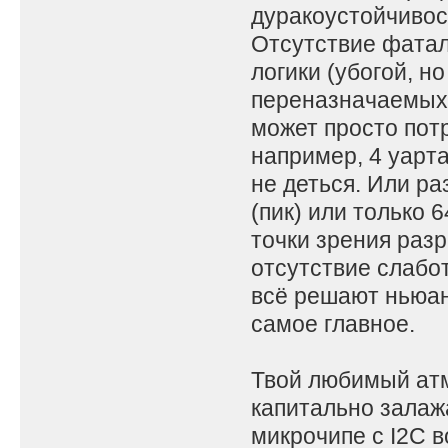
дуракоустойчивост
Отсутствие фата
логики (убогой, н
переназначаемых 
может просто потр
например, 4 уарта,
не деться. Или ра
(пик) или только 
точки зрения раз
отсутствие слабо
всё решают ньюан
самое главное.
Твой любимый атм
капитально залажа
микрочипе с I2C в