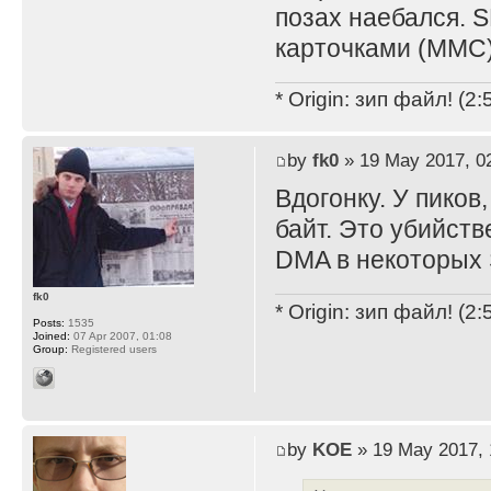
позах наебался. S
карточками (MMC)
* Origin: зип файл! (2
by
fk0
» 19 May 2017, 0
Вдогонку. У пиков
байт. Это убийст
DMA в некоторых
fk0
* Origin: зип файл! (2
Posts:
1535
Joined:
07 Apr 2007, 01:08
Group:
Registered users
by
KOE
» 19 May 2017, 