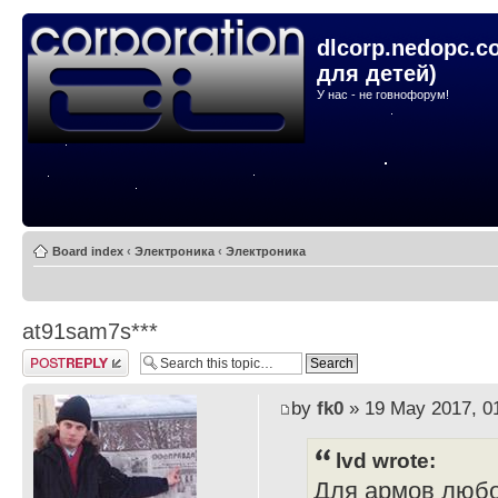
dlcorp.nedopc.c
для детей)
У нас - не говнофорум!
Board index
‹
Электроника
‹
Электроника
at91sam7s***
Post a reply
by
fk0
» 19 May 2017, 0
lvd wrote:
Для армов любо