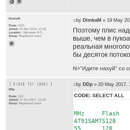
DimkaM
by
DimkaM
» 19 May 20
Posts:
1011
Поэтому плис над
Joined:
24 Mar 2010, 12:42
Location:
г.Щёлково М.О.
Group:
Registered users
выше, чем в пукоа
реальная многопо
бы десяток поток
N>"Идите нахуй" со с
by
DDp
» 20 May 2017, 
DDp
CODE:
SELECT ALL
Posts:
123
Joined:
27 Oct 2007, 10:29
Group:
Registered users
Stat
MHz Flash R
AT91SAM7S128
55 128 3