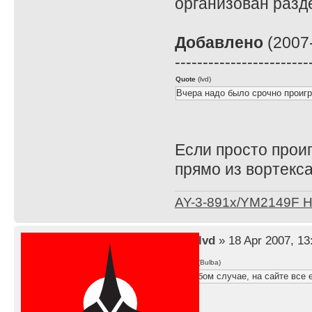
организован разде
Добавлено
(2007-
------------------------
Quote
(lvd)
Вчера надо было срочно проигр
Если просто прои
прямо из вортекса
AY-3-891x/YM2149F 
by
lvd
» 18 Apr 2007, 13
Quote
(Bulba)
В любом случае, на сайте все е