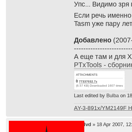
Упс... Видимо зря
Если речь именно 
Tasm уже пару лет
Добавлено
(2007-
------------------------
А еще там и для X
PTxTools - сборни
ATTACHMENTS
77337032.7z
(6.57 KB) Downloaded 1607 times
Last edited by
Bulba
on 18 
AY-3-891x/YM2149F 
by
lvd
» 18 Apr 2007, 12