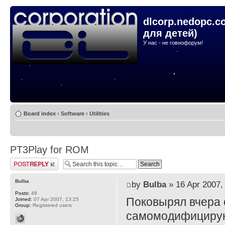
dlcorp.nedopc.c
для детей)
У нас - не говнофорум!
Board index
‹
Software
‹
Utilities
PT3Play for ROM
Post a reply
Bulba
by
Bulba
» 16 Apr 2007,
Posts:
49
Поковырял вчера 
Joined:
07 Apr 2007, 13:25
Group:
Registered users
самомодифицирующ