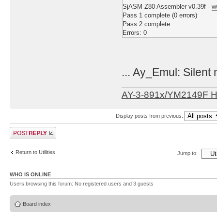
SjASM Z80 Assembler v0.39f -
w
Pass 1 complete (0 errors)
Pass 2 complete
Errors: 0
... Ay_Emul: Silent 
AY-3-891x/YM2149F 
Display posts from previous:
Post a reply
Return to Utilities
Jump to:
WHO IS ONLINE
Users browsing this forum: No registered users and 3 guests
Board index