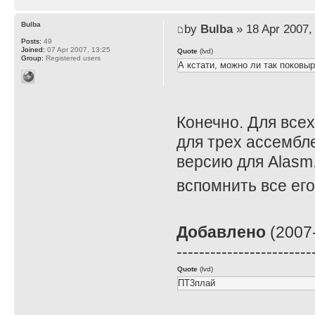
Bulba
by
Bulba
» 18 Apr 2007,
Posts:
49
Joined:
07 Apr 2007, 13:25
Quote
(lvd)
Group:
Registered users
А кстати, можно ли так поковы
Конечно. Для все
для трех ассембл
версию для Alasm
вспомнить все ег
Добавлено
(2007-
------------------------
Quote
(lvd)
ПТ3плай