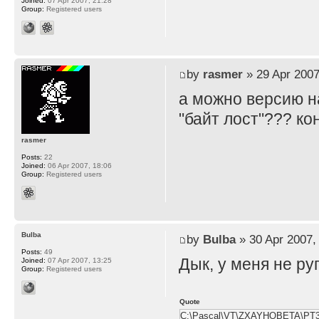
Joined:
07 Apr 2007, 21:28
Group:
Registered users
by
rasmer
» 29 Apr 2007
а можно версию н
"байт лост"??? кон
rasmer
Posts:
22
Joined:
06 Apr 2007, 18:06
Group:
Registered users
Bulba
by
Bulba
» 30 Apr 2007,
Posts:
49
Дык, у меня не ру
Joined:
07 Apr 2007, 13:25
Group:
Registered users
Quote
C:\Pascal\VT\ZXAYHOBETA\P