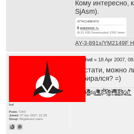
Кому интересно, 
SjAsm).
ATTACHMENTS
84820930.7z
(8.01 KB) Downloaded 1592 times
AY-3-891x/YM2149F 
by
lvd
» 18 Apr 2007, 08
А кстати, можно л
собирался? =)
F̞͖̭̿̔ͯu̐̅cͬ̑ͩk̨̤̳͇̮̭̪̠̽̿̓̆ͭͩ ̷̩̰͎̩͓̘̾̀ͬ̊ͭ͛ͅda̝̺͙̬͎̝̾͟ ̰̜̝̯͉̯̖̓̎́ͨ̽ͫ͟f̟͇̭̀ͬͨͭ̐̚u̹̼̹̗̞͑̔͂͐̚cͭ̅̊̆̒̆ǩ̝̩̯́ͥ̔̍̑ḭ͓͍̳̬ͦ̽͂n͍͎͈̈̅ͩͬ ̊ͫ̂̾̑̈́f̲͚͉͓͗̋́ͧͦ̅ȗ͇̲̻͈̲̅̎͗͒ͭ͡c̬̟̠̹̯̈́ͩ͘ͅk̫̠̻̋͜a̲͒̾̇!͙͕̺͉̗̩̲̂̏̄̀
lvd
Posts:
7263
Joined:
07 Apr 2007, 21:28
Group:
Registered users