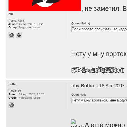
Ага, не заметил. 
lvd
Posts:
7263
Quote
(Bulba)
Joined:
07 Apr 2007, 21:28
Group:
Registered users
Если просто проиграть, то надо
Нету у мну ворте
F̞͖̭̿̔ͯu̐̅cͬ̑ͩk̨̤̳͇̮̭̪̠̽̿̓̆ͭͩ ̷̩̰͎̩͓̘̾̀ͬ̊ͭ͛ͅda̝̺͙̬͎̝̾͟ ̰̜̝̯͉̯̖̓̎́ͨ̽ͫ͟f̟͇̭̀ͬͨͭ̐̚u̹̼̹̗̞͑̔͂͐̚cͭ̅̊̆̒̆ǩ̝̩̯́ͥ̔̍̑ḭ͓͍̳̬ͦ̽͂n͍͎͈̈̅ͩͬ ̊ͫ̂̾̑̈́f̲͚͉͓͗̋́ͧͦ̅ȗ͇̲̻͈̲̅̎͗͒ͭ͡c̬̟̠̹̯̈́ͩ͘ͅk̫̠̻̋͜a̲͒̾̇!͙͕̺͉̗̩̲̂̏̄̀
Bulba
by
Bulba
» 18 Apr 2007,
Posts:
49
Joined:
07 Apr 2007, 13:25
Quote
(lvd)
Group:
Registered users
Нету у мну вортекса, мне моду
А ещё можно б