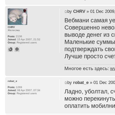
by
CHRV
» 01 Dec 2009,
Вебмани самая уе
Совершенно невоз
CHRV
Желесяка
выводе денег из 
Posts:
2136
Joined:
15 Apr 2007, 21:52
Маленькие суммы
Group:
Registered users
подтверждать сво
Лучше просто счет
Многое есть здесь:
w
robat_e
by
robat_e
» 01 Dec 200
Posts:
1269
Ладно, уболтал, с
Joined:
08 Apr 2007, 07:34
Group:
Registered users
можно перекинуть
оплатить мобилни