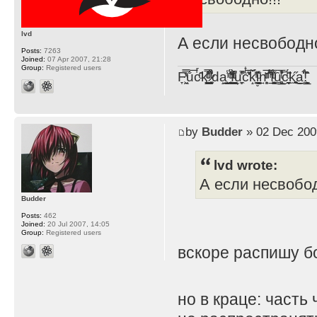
lvd
А если несвободно
Posts:
7263
Joined:
07 Apr 2007, 21:28
Group:
Registered users
F̞͖̭̿̔ͯu̐̅cͬ̑ͩk̨̤̳͇̮̭̪̠̽̿̓̆ͭͩ ̷̩̰͎̩͓̘̾̀ͬ̊ͭ͛ͅda̝̺͙̬͎̝̾͟ ̰̜̝̯͉̯̖̓̎́ͨ̽ͫ͟f̟͇̭̀ͬͨͭ̐̚u̹̼̹̗̞͑̔͂͐̚cͭ̅̊̆̒̆ǩ̝̩̯́ͥ̔̍̑ḭ͓͍̳̬ͦ̽͂n͍͎͈̈̅ͩͬ ̊ͫ̂̾̑̈́f̲͚͉͓͗̋́ͧͦ̅ȗ͇̲̻͈̲̅̎͗͒ͭ͡c̬̟̠̹̯̈́ͩ͘ͅk̫̠̻̋͜a̲͒̾̇!͙͕̺͉̗̩̲̂̏̄̀
by
Budder
» 02 Dec 200
lvd wrote:
А если несвобод
Budder
Posts:
462
Joined:
20 Jul 2007, 14:05
Group:
Registered users
вскоре распишу 
но в краце: часть