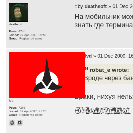
by
deathsoft
» 01 Dec 2
На мобильник мож
знать где термина
deathsoft
Posts:
4744
Joined:
07 Apr 2007, 00:58
Group:
Registered users
by
lvd
» 01 Dec 2009, 1
robat_e wrote:
Вроде через ба
Враки, нихуя нель
lvd
Posts:
7263
F̞͖̭̿̔ͯu̐̅cͬ̑ͩk̨̤̳͇̮̭̪̠̽̿̓̆ͭͩ ̷̩̰͎̩͓̘̾̀ͬ̊ͭ͛ͅda̝̺͙̬͎̝̾͟ ̰̜̝̯͉̯̖̓̎́ͨ̽ͫ͟f̟͇̭̀ͬͨͭ̐̚u̹̼̹̗̞͑̔͂͐̚cͭ̅̊̆̒̆ǩ̝̩̯́ͥ̔̍̑ḭ͓͍̳̬ͦ̽͂n͍͎͈̈̅ͩͬ ̊ͫ̂̾̑̈́f̲͚͉͓͗̋́ͧͦ̅ȗ͇̲̻͈̲̅̎͗͒ͭ͡c̬̟̠̹̯̈́ͩ͘ͅk̫̠̻̋͜a̲͒̾̇!͙͕̺͉̗̩̲̂̏̄̀
Joined:
07 Apr 2007, 21:28
Group:
Registered users