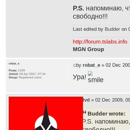
P.S.
напоминаю, чт
свободно!!!
Last edited by
Budder
on 0
http://forum.tslabs.info
MGN Group
robat_e
by
robat_e
» 02 Dec 200
Posts:
1269
Joined:
08 Apr 2007, 07:34
Ура!
Group:
Registered users
by
lvd
» 02 Dec 2009, 0
Budder wrote:
P.S. напоминаю,
свободно!!!