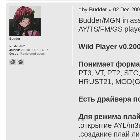
by
Budder
» 02 Dec 200
Budder/MGN in asso
AY/TS/FM/GS playe
Budder
Wild Player v0.20
Posts:
462
Joined:
20 Jul 2007, 14:05
Group:
Registered users
Понимает форма
PT3, VT, PT2, STC
HRUST21, MOD(GS)
Есть драйвера п
Для режима плай
.открытие AYL/m3
.создание плай ли