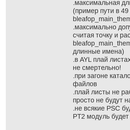
.максимальная дли
(пример пути в 49 
bleafop_main_them
.максимально доп
считая точку и ра
bleafop_main_theme
длинные имена)
.в AYL плай листах 
не смертельно!
.при загоне катал
файлов
.плай листы не ра
просто не будут н
.не всякие PSC бу
PT2 модуль будет