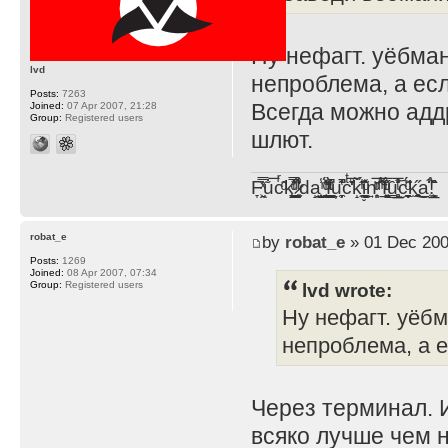
Ну нефагт. уёбман
lvd
непроблема, а ес
Posts:
7263
Всегда можно адд
Joined:
07 Apr 2007, 21:28
Group:
Registered users
шлют.
F̞͖̭̿̔ͯu̐̅cͬ̑ͩk̨̤̳͇̮̭̪̠̽̿̓̆ͭͩ ̷̩̰͎̩͓̘̾̀ͬ̊ͭ͛ͅda̝̺͙̬͎̝̾͟ ̰̜̝̯͉̯̖̓̎́ͨ̽ͫ͟f̟͇̭̀ͬͨͭ̐̚u̹̼̹̗̞͑̔͂͐̚cͭ̅̊̆̒̆ǩ̝̩̯́ͥ̔̍̑ḭ͓͍̳̬ͦ̽͂n͍͎͈̈̅ͩͬ ̊ͫ̂̾̑̈́f̲͚͉͓͗̋́ͧͦ̅ȗ͇̲̻͈̲̅̎͗͒ͭ͡c̬̟̠̹̯̈́ͩ͘ͅk̫̠̻̋͜a̲͒̾̇!͙͕̺͉̗̩̲̂̏̄̀
robat_e
by
robat_e
» 01 Dec 200
Posts:
1269
Joined:
08 Apr 2007, 07:34
lvd wrote:
Group:
Registered users
Ну нефагт. уёбм
непроблема, а 
Через терминал. 
всяко лучше чем н