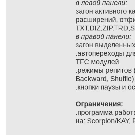
в левой панели:
загон активного к
расширений, отф
TXT,DIZ,ZIP,TRD,S
в правой панели:
загон выделенных
.автопереходы для
TFC модулей
.режимы репитов (
Backward, Shuffle).
.кнопки паузы и о
Ограничения:
.программа работа
на: Scorpion/KAY, P