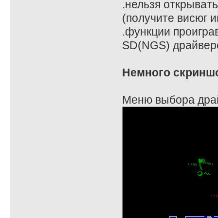
.нельзя открыват
(получите висюг ин
.функции проигра
SD(NGS) драйвер
Немного скриншо
Меню выбора дра