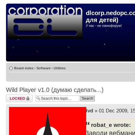
dlcorp.nedopc.c
для детей)
У нас - не говнофорум!
Board index
‹
Software
‹
Utilities
Wild Player v1.0 (думаю сделать...)
Topic locked
by
lvd
» 01 Dec 2009, 1
robat_e wrote:
Заводи вебмани, 