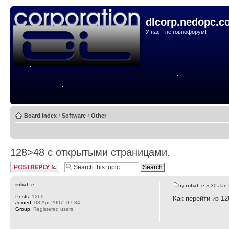
dlcorp.nedopc.c
У нас - не говнофорум!
Board index
‹
Software
‹
Other
128>48 с открытыми страницами.
Post a reply
robat_e
by
robat_e
» 30 Jan 
Posts:
1269
Как перейти из 1
Joined:
08 Apr 2007, 07:34
Group:
Registered users