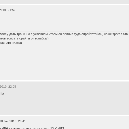
2010, 21:52
лабсу дать транк, но с условием чтобы он впилил туда спрайтотайлы, но не трогал атм
готов всосать срайты от тслабса )
имы это пиздец
2010, 22:05
30 Jan 2010, 23:41
е 48й режим нужен или токо ПЗУ 48?