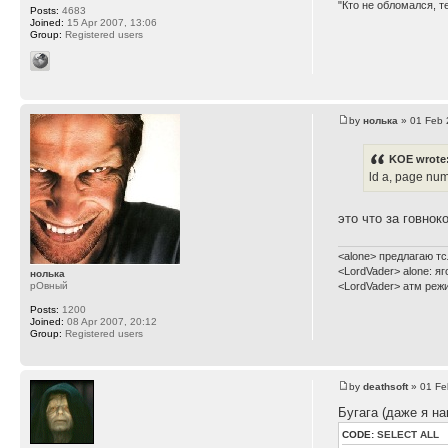
"Кто не обломался, т
Posts:
4683
Joined:
15 Apr 2007, 13:06
Group:
Registered users
by
нолька
» 01 Feb 
KOE wrote
ld a, page num
это что за говно
<alone> предлагаю тс
<LordVader> alone: я
нолька
рОвный
<LordVader> атм реж
Posts:
1200
Joined:
08 Apr 2007, 20:12
Group:
Registered users
by
deathsoft
» 01 Fe
Бугага (даже я н
CODE:
SELECT ALL