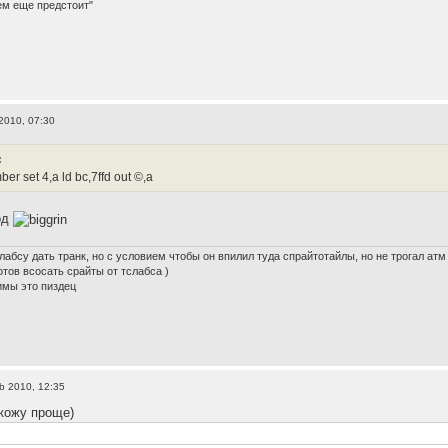
ем еще предстоит"
2010, 07:30
:
ber set 4,a ld bc,7ffd out ©,a
код
лабсу дать транк, но с условием чтобы он впилил туда спрайтотайлы, но не трогал атм
готов всосать срайты от тслабса )
имы это пиздец
b 2010, 12:35
акожу проще)