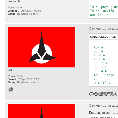
deathsoft
ld a, page | 0x
Posts:
4744
Joined:
07 Apr 2007, 00:58
ld bc, 0x7ffd
Group:
Registered users
out (c), a
by
lvd
» 01 Feb 2010
CODE:
SELECT ALL
XOR A
DEC A
LD B,A
LD C,A
RES 7,B
RES 1,C
lvd
RES 4,A
AND (7-page)
Posts:
7263
CPL
Joined:
07 Apr 2007, 21:28
Group:
Registered users
OUT (C),A
F̞͖̭̿̔ͯu̐̅cͬ̑ͩk̨̤̳͇̮̭̪̠̽̿̓̆ͭͩ ̷̩̰͎̩͓̘̾̀ͬ̊ͭ͛ͅda̝̺͙̬͎̝̾͟ ̰̜̝̯͉̯̖̓̎́ͨ̽ͫ͟f̟͇̭̀ͬͨͭ̐̚u̹̼̹̗̞͑̔͂͐̚cͭ̅̊̆̒̆ǩ̝̩̯́ͥ̔̍̑ḭ͓͍̳̬ͦ̽͂n͍͎͈̈̅ͩͬ ̊ͫ̂̾̑̈́f̲͚͉͓͗̋́ͧͦ̅ȗ͇̲̻͈̲̅̎͗͒ͭ͡c̬̟̠̹̯̈́ͩ͘ͅk̫̠̻̋͜a̲͒̾̇!͙͕̺͉̗̩̲̂̏̄̀
by
lvd
» 01 Feb 2010
Кстати, ответ на 