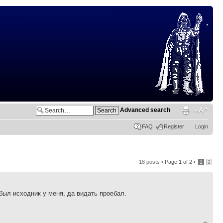
Advanced search
FAQ
Register
Login
18 posts •
Page
1
of
2
•
1
2
был исходник у меня, да видать проебал.