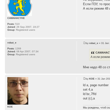
Если ПЗУ, то прос
А если режим 48 
CAMAHACYKE
Posts:
510
Joined:
26 Sep 2007, 19:27
Group:
Registered users
robat_e
by
robat_e
» 31 Jan 
Posts:
1269
Joined:
08 Apr 2007, 07:34
CAMAHACY
Group:
Registered users
А если режим 
Мне надо 48 со с
by
KOE
» 31 Jan 201
ld a, page number
set 4,a
ld bc,7ffd
out (c),a
KOE
Мы рождены, чтоб ск