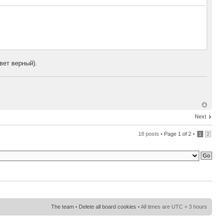
вет верный).
Next
18 posts •
Page
1
of
2
•
1
2
The team
•
Delete all board cookies
• All times are UTC + 3 hours