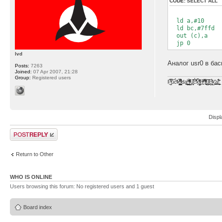
CODE:
SELECT ALL
ld a,#10
ld bc,#7ffd
out (c),a
jp 0
lvd
Аналог usr0 в бас
Posts:
7263
Joined:
07 Apr 2007, 21:28
Group:
Registered users
F̞͖̭̿̔ͯu̐̅cͬ̑ͩk̨̤̳͇̮̭̪̠̽̿̓̆ͭͩ ̷̩̰͎̩͓̘̾̀ͬ̊ͭ͛ͅda̝̺͙̬͎̝̾͟ ̰̜̝̯͉̯̖̓̎́ͨ̽ͫ͟f̟͇̭̀ͬͨͭ̐̚u̹̼̹̗̞͑̔͂͐̚cͭ̅̊̆̒̆ǩ̝̩̯́ͥ̔̍̑ḭ͓͍̳̬ͦ̽͂n͍͎͈̈̅ͩͬ ̊ͫ̂̾̑̈́f̲͚͉͓͗̋́ͧͦ̅ȗ͇̲̻͈̲̅̎͗͒ͭ͡c̬̟̠̹̯̈́ͩ͘ͅk̫̠̻̋͜a̲͒̾̇!͙͕̺͉̗̩̲̂̏̄̀
Displ
Post a reply
Return to Other
WHO IS ONLINE
Users browsing this forum: No registered users and 1 guest
Board index