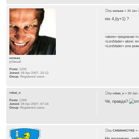
by
нолька
» 30 Jan 
res 4,(iy+1) ?
<alone> предлагаю тс
<LordVader> alone: я
<LordVader> атм реж
нолька
рОвный
Posts:
1200
Joined:
08 Apr 2007, 20:12
Group:
Registered users
robat_e
by
robat_e
» 30 Jan 
Posts:
1269
Чё, правда?
Joined:
08 Apr 2007, 07:34
Group:
Registered users
by
CAMAHACYKE
» 
Не вкуриваю, теб