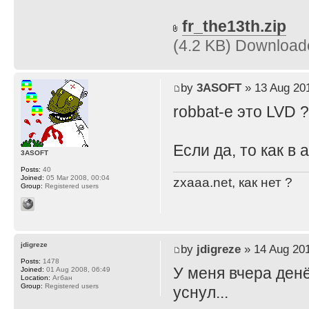
fr_the13th.zip
(4.2 KB) Download
by
3ASOFT
» 13 Aug 201
robbat-e это LVD ?
Если да, то как в
3ASOFT
Posts:
40
Joined:
05 Mar 2008, 00:04
zxaaa.net, как нет ?
Group:
Registered users
jdigreze
by
jdigreze
» 14 Aug 201
Posts:
1478
У меня вчера денё
Joined:
01 Aug 2008, 06:49
Location:
Агбан
Group:
Registered users
уснул...