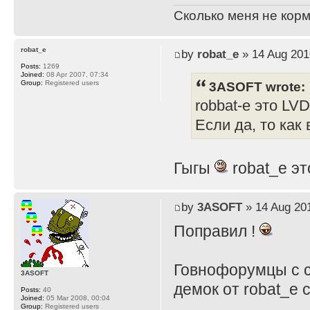
Сколько меня не корм
robat_e
by
robat_e
» 14 Aug 201
Posts:
1269
Joined:
08 Apr 2007, 07:34
3ASOFT wrote:
Group:
Registered users
robbat-e это LVD
Если да, то как
Гыгы
robat_e эт
by
3ASOFT
» 14 Aug 201
Поправил !
Говнофорумцы с 
3ASOFT
демок от robat_e 
Posts:
40
Joined:
05 Mar 2008, 00:04
Group:
Registered users