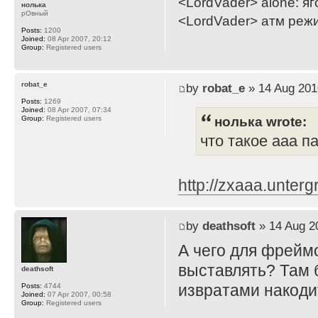
<LordVader> alone: яг
нолька
рОвный
<LordVader> атм реж
Posts:
1200
Joined:
08 Apr 2007, 20:12
Group:
Registered users
robat_e
by
robat_e
» 14 Aug 201
Posts:
1269
Joined:
08 Apr 2007, 07:34
нолька wrote:
Group:
Registered users
что такое ааа п
http://zxaaa.unter
by
deathsoft
» 14 Aug 2
А чего для фрейм
выставлять? Там 
deathsoft
извратами накоди
Posts:
4744
Joined:
07 Apr 2007, 00:58
Group:
Registered users