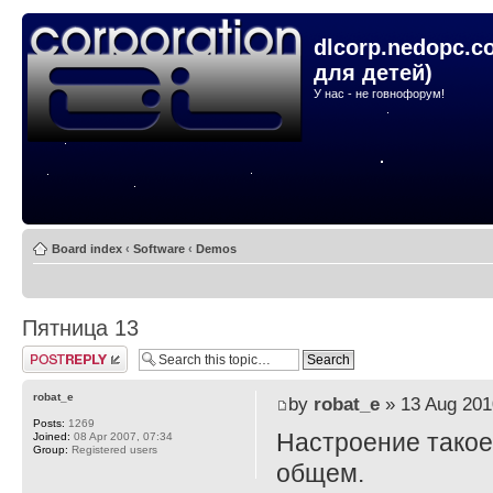
dlcorp.nedopc.c
для детей)
У нас - не говнофорум!
Board index
‹
Software
‹
Demos
Пятница 13
Post a reply
robat_e
by
robat_e
» 13 Aug 201
Posts:
1269
Настроение такое 
Joined:
08 Apr 2007, 07:34
Group:
Registered users
общем.