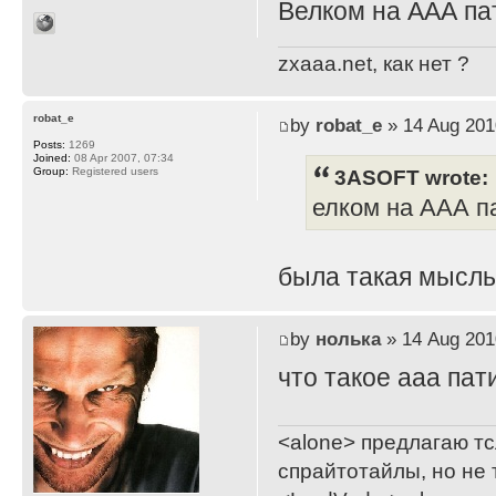
Велком на ААА пат
zxaaa.net, как нет ?
robat_e
by
robat_e
» 14 Aug 201
Posts:
1269
Joined:
08 Apr 2007, 07:34
3ASOFT wrote:
Group:
Registered users
елком на ААА па
была такая мысль,
by
нолька
» 14 Aug 201
что такое ааа пат
<alone> предлагаю тс
спрайтотайлы, но не 