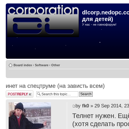
dlcorp.nedopc.c
для детей)
У нас - не говнофорум!
Board index
‹
Software
‹
Other
инет на спецтруме (на зависть всем)
Post a reply
by
fk0
» 29 Sep 2014, 23
Телнет нужен. Ещё
(хотя сделать про