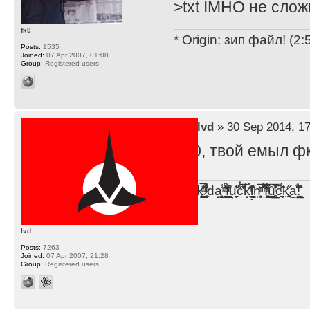
>txt IMHO не слож
fk0
* Origin: зип файл! (2
Posts:
1535
Joined:
07 Apr 2007, 01:08
Group:
Registered users
by
lvd
» 30 Sep 2014, 17
Фк0, твой емыл ф
F̞͖̭̿̔ͯu̐̅cͬ̑ͩk̨̤̳͇̮̭̪̠̽̿̓̆ͭͩ ̷̩̰͎̩͓̘̾̀ͬ̊ͭ͛ͅda̝̺͙̬͎̝̾͟ ̰̜̝̯͉̯̖̓̎́ͨ̽ͫ͟f̟͇̭̀ͬͨͭ̐̚u̹̼̹̗̞͑̔͂͐̚cͭ̅̊̆̒̆ǩ̝̩̯́ͥ̔̍̑ḭ͓͍̳̬ͦ̽͂n͍͎͈̈̅ͩͬ ̊ͫ̂̾̑̈́f̲͚͉͓͗̋́ͧͦ̅ȗ͇̲̻͈̲̅̎͗͒ͭ͡c̬̟̠̹̯̈́ͩ͘ͅk̫̠̻̋͜a̲͒̾̇!͙͕̺͉̗̩̲̂̏̄̀
lvd
Posts:
7263
Joined:
07 Apr 2007, 21:28
Group:
Registered users