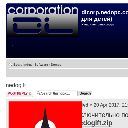
dlcorp.nedopc.c
для детей)
У нас - не говнофорум!
Board index
‹
Software
‹
Demos
nedogift
Post a reply
by
lvd
» 20 Apr 2017, 21
Исключительно по
nedogift.zip