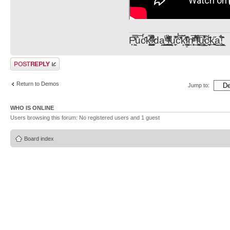
F̞͖̭̿̔ͯu̐̅cͬ̑ͩk̨̤̳͇̮̭̪̠̽̿̓̆ͭͩ ̷̩̰͎̩͓̘̾̀ͬ̊ͭ͛ͅda̝̺͙̬͎̝̾͟ ̰̜̝̯͉̯̖̓̎́ͨ̽ͫ͟f̟͇̭̀ͬͨͭ̐̚u̹̼̹̗̞͑̔͂͐̚cͭ̅̊̆̒̆ǩ̝̩̯́ͥ̔̍̑ḭ͓͍̳̬ͦ̽͂n͍͎͈̈̅ͩͬ ̊ͫ̂̾̑̈́f̲͚͉͓͗̋́ͧͦ̅ȗ͇̲̻͈̲̅̎͗͒ͭ͡c̬̟̠̹̯̈́ͩ͘ͅk̫̠̻̋͜a̲͒̾̇!͙͕̺͉̗̩̲̂̏̄̀
Post a reply
Return to Demos
Jump to:
WHO IS ONLINE
Users browsing this forum: No registered users and 1 guest
Board index