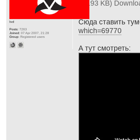
(11.93 KB) Downlo
Сюда ставить ту
lvd
which=69770
Posts:
7263
Joined:
07 Apr 2007, 21:28
Group:
Registered users
А тут смотреть: