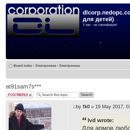
dlcorp.nedopc.c
для детей)
У нас - не говнофорум!
Board index
‹
Электроника
‹
Электроника
at91sam7s***
Post a reply
by
fk0
» 19 May 2017, 0
lvd wrote:
Для армов любо