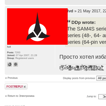
by
lvd
» 21 May 2017, 2
DDp wrote:
The SAM4S serie
series (48-, 64-
series (64-pin ve
lvd
Posts:
7263
Просто хотел изб
Joined:
07 Apr 2007, 21:28
Group:
Registered users
F̞͖̭̿̔ͯu̐̅cͬ̑ͩk̨̤̳͇̮̭̪̠̽̿̓̆ͭͩ ̷̩̰͎̩͓̘̾̀ͬ̊ͭ͛ͅda̝̺͙̬͎̝̾͟ ̰̜̝̯͉̯̖̓̎́ͨ̽ͫ͟f̟͇̭̀ͬͨͭ̐̚u̹̼̹̗̞͑̔͂͐̚cͭ̅̊̆̒̆ǩ̝̩̯́ͥ̔̍̑ḭ͓͍̳̬ͦ̽͂n͍͎͈̈̅ͩͬ ̊ͫ̂̾̑̈́f̲͚͉͓͗̋́ͧͦ̅ȗ͇̲̻͈̲̅̎͗͒ͭ͡c̬̟̠̹̯̈́ͩ͘ͅk̫̠̻̋͜a̲͒̾̇!͙͕̺͉̗̩̲̂̏̄̀
Previous
Display posts from previous:
Post a reply
Return to Электроника
Jump to: