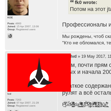
fk0 wrote:
Потом на этот j
KOE
Профессионалы и
Posts:
4683
Joined:
15 Apr 2007, 13:06
Group:
Registered users
Мы рождены, чтоб ск
"Кто не обломался, т
by
lvd
» 19 May 2017, 1
Ммм, почти прям 
90ых и начала 2000
Краткое содержани
рулят а всё остал
lvd
Posts:
7263
Joined:
07 Apr 2007, 21:28
F̞͖̭̿̔ͯu̐̅cͬ̑ͩk̨̤̳͇̮̭̪̠̽̿̓̆ͭͩ ̷̩̰͎̩͓̘̾̀ͬ̊ͭ͛ͅda̝̺͙̬͎̝̾͟ ̰̜̝̯͉̯̖̓̎́ͨ̽ͫ͟f̟͇̭̀ͬͨͭ̐̚u̹̼̹̗̞͑̔͂͐̚cͭ̅̊̆̒̆ǩ̝̩̯́ͥ̔̍̑ḭ͓͍̳̬ͦ̽͂n͍͎͈̈̅ͩͬ ̊ͫ̂̾̑̈́f̲͚͉͓͗̋́ͧͦ̅ȗ͇̲̻͈̲̅̎͗͒ͭ͡c̬̟̠̹̯̈́ͩ͘ͅk̫̠̻̋͜a̲͒̾̇!͙͕̺͉̗̩̲̂̏̄̀
Group:
Registered users