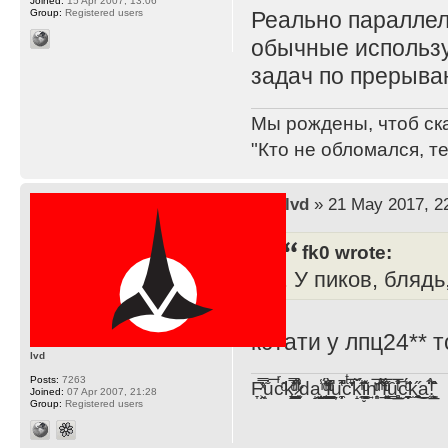
Joined:
15 Apr 2007, 13:06
Group:
Registered users
Реально параллел
обычные использу
задач по прерыва
Мы рождены, чтоб ск
"Кто не обломался, т
by
lvd
» 21 May 2017, 2
fk0 wrote:
. У пиков, бляд
кстати у лпц24** 
lvd
Posts:
7263
F̞͖̭̿̔ͯu̐̅cͬ̑ͩk̨̤̳͇̮̭̪̠̽̿̓̆ͭͩ ̷̩̰͎̩͓̘̾̀ͬ̊ͭ͛ͅda̝̺͙̬͎̝̾͟ ̰̜̝̯͉̯̖̓̎́ͨ̽ͫ͟f̟͇̭̀ͬͨͭ̐̚u̹̼̹̗̞͑̔͂͐̚cͭ̅̊̆̒̆ǩ̝̩̯́ͥ̔̍̑ḭ͓͍̳̬ͦ̽͂n͍͎͈̈̅ͩͬ ̊ͫ̂̾̑̈́f̲͚͉͓͗̋́ͧͦ̅ȗ͇̲̻͈̲̅̎͗͒ͭ͡c̬̟̠̹̯̈́ͩ͘ͅk̫̠̻̋͜a̲͒̾̇!͙͕̺͉̗̩̲̂̏̄̀
Joined:
07 Apr 2007, 21:28
Group:
Registered users