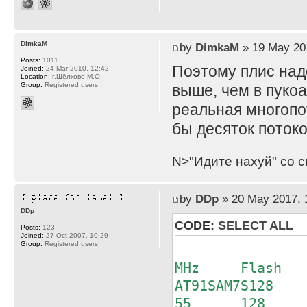
DimkaM
by
DimkaM
» 19 May 20
Posts:
1011
Поэтому плис над
Joined:
24 Mar 2010, 12:42
Location:
г.Щёлково М.О.
Group:
Registered users
выше, чем в пукоа
реальная многопо
бы десяток поток
N>"Идите нахуй" со с
by
DDp
» 20 May 2017, 
DDp
CODE:
SELECT ALL
Posts:
123
Joined:
27 Oct 2007, 10:29
Group:
Registered users
Stat
MHz Flash R
AT91SAM7S128
55 128 3