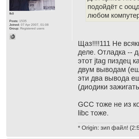
подойдёт с ооцд
fk0
любом компутер
Posts:
1535
Joined:
07 Apr 2007, 01:08
Group:
Registered users
Щаз!!!!111 Не вс
деле. Отладка -- 
этот jtag пиздец к
двум выводам (ещё
эти два вывода е
(диодики зажигать 
GCC тоже не из к
libc тоже.
* Origin: зип файл! (2