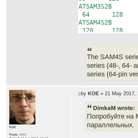
ATSAM3S2B I
64 128 3
ATSAM4S2B I
120 128 6
The SAM4S serie
series (48-, 64-
series (64-pin ve
by
KOE
» 21 May 2017, 
DimkaM wrote:
Попробуйте на 
параллельных.
KOE
Posts:
4683