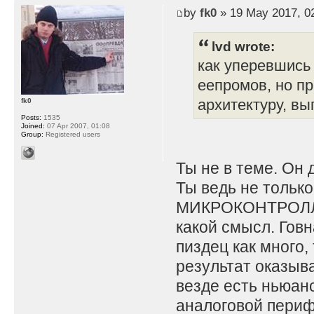
by
fk0
» 19 May 2017, 0
lvd wrote:
как уперевшись 
еепромов, но п
архитектуру, вы
fk0
Posts:
1535
Joined:
07 Apr 2007, 01:08
Group:
Registered users
Ты не в теме. Он 
Ты ведь не тольк
МИКРОКОНТРОЛЛЕР
какой смысл. Говн
пиздец как много,
результат оказыв
везде есть ньюанс
аналоговой периф