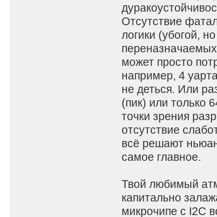
дуракоустойчивост
Отсутствие фата
логики (убогой, н
переназначаемых 
может просто потр
например, 4 уарта,
не деться. Или ра
(пик) или только 
точки зрения раз
отсутствие слабо
всё решают ньюан
самое главное.
Твой любимый атм
капитально залажа
микрочипе с I2C в