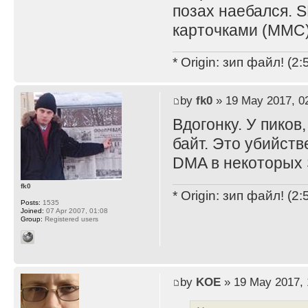
позах наебался. S
карточками (MMC)
* Origin: зип файл! (2
by
fk0
» 19 May 2017, 0
Вдогонку. У пиков
байт. Это убийст
DMA в некоторых
fk0
* Origin: зип файл! (2
Posts:
1535
Joined:
07 Apr 2007, 01:08
Group:
Registered users
by
KOE
» 19 May 2017, 