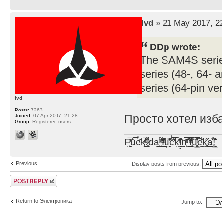
by
lvd
» 21 May 2017, 2
DDp wrote:
The SAM4S serie
series (48-, 64-
series (64-pin ve
lvd
Posts:
7263
Просто хотел изб
Joined:
07 Apr 2007, 21:28
Group:
Registered users
F̞͖̭̿̔ͯu̐̅cͬ̑ͩk̨̤̳͇̮̭̪̠̽̿̓̆ͭͩ ̷̩̰͎̩͓̘̾̀ͬ̊ͭ͛ͅda̝̺͙̬͎̝̾͟ ̰̜̝̯͉̯̖̓̎́ͨ̽ͫ͟f̟͇̭̀ͬͨͭ̐̚u̹̼̹̗̞͑̔͂͐̚cͭ̅̊̆̒̆ǩ̝̩̯́ͥ̔̍̑ḭ͓͍̳̬ͦ̽͂n͍͎͈̈̅ͩͬ ̊ͫ̂̾̑̈́f̲͚͉͓͗̋́ͧͦ̅ȗ͇̲̻͈̲̅̎͗͒ͭ͡c̬̟̠̹̯̈́ͩ͘ͅk̫̠̻̋͜a̲͒̾̇!͙͕̺͉̗̩̲̂̏̄̀
Previous
Display posts from previous:
Post a reply
Return to Электроника
Jump to: