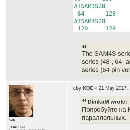
ATSAM3S2B I
64 128 3
ATSAM4S2B I
120 128 6
The SAM4S serie
series (48-, 64-
series (64-pin ve
by
KOE
» 21 May 2017, 
DimkaM wrote:
Попробуйте на 
параллельных.
KOE
Posts:
4683