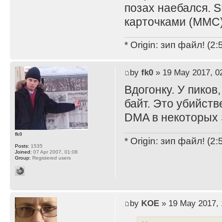
позах наебался. S
карточками (MMC)
* Origin: зип файл! (2
by
fk0
» 19 May 2017, 0
Вдогонку. У пиков
байт. Это убийст
DMA в некоторых
fk0
* Origin: зип файл! (2
Posts:
1535
Joined:
07 Apr 2007, 01:08
Group:
Registered users
by
KOE
» 19 May 2017, 