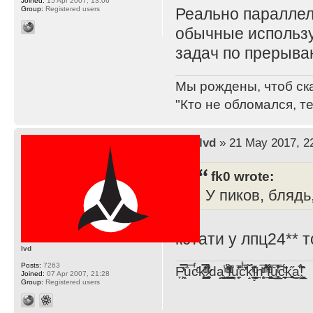
Joined:
15 Apr 2007, 13:06
Group:
Registered users
Реально параллел
обычные использу
задач по прерыва
Мы рождены, чтоб ск
"Кто не обломался, т
by
lvd
» 21 May 2017, 2
fk0 wrote:
. У пиков, бляд
кстати у лпц24** 
lvd
Posts:
7263
F̞͖̭̿̔ͯu̐̅cͬ̑ͩk̨̤̳͇̮̭̪̠̽̿̓̆ͭͩ ̷̩̰͎̩͓̘̾̀ͬ̊ͭ͛ͅda̝̺͙̬͎̝̾͟ ̰̜̝̯͉̯̖̓̎́ͨ̽ͫ͟f̟͇̭̀ͬͨͭ̐̚u̹̼̹̗̞͑̔͂͐̚cͭ̅̊̆̒̆ǩ̝̩̯́ͥ̔̍̑ḭ͓͍̳̬ͦ̽͂n͍͎͈̈̅ͩͬ ̊ͫ̂̾̑̈́f̲͚͉͓͗̋́ͧͦ̅ȗ͇̲̻͈̲̅̎͗͒ͭ͡c̬̟̠̹̯̈́ͩ͘ͅk̫̠̻̋͜a̲͒̾̇!͙͕̺͉̗̩̲̂̏̄̀
Joined:
07 Apr 2007, 21:28
Group:
Registered users