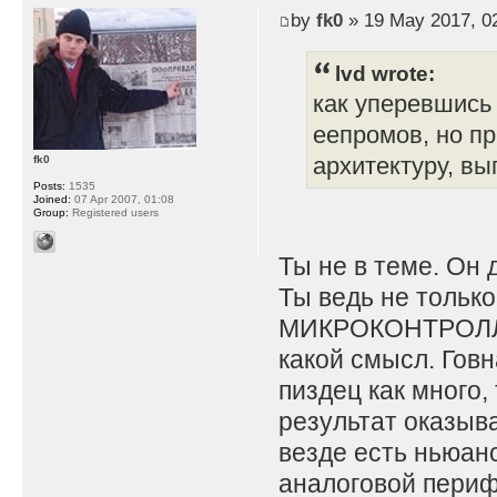
by
fk0
» 19 May 2017, 0
lvd wrote:
как уперевшись 
еепромов, но п
архитектуру, вы
fk0
Posts:
1535
Joined:
07 Apr 2007, 01:08
Group:
Registered users
Ты не в теме. Он 
Ты ведь не тольк
МИКРОКОНТРОЛЛЕР
какой смысл. Говн
пиздец как много,
результат оказыв
везде есть ньюанс
аналоговой периф