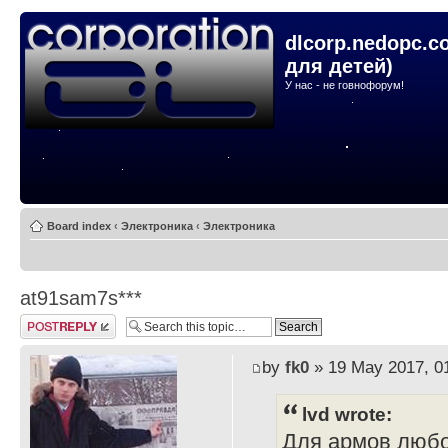
dlcorp.nedopc.c
для детей)
У нас - не говнофорум!
Board index
‹
Электроника
‹
Электроника
at91sam7s***
Post a reply
by
fk0
» 19 May 2017, 0
lvd wrote:
Для армов любо