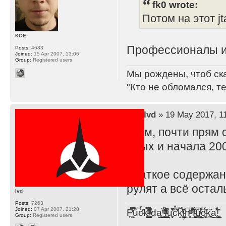
fk0 wrote:
Потом на этот j
KOE
Профессионалы и
Posts:
4683
Joined:
15 Apr 2007, 13:06
Group:
Registered users
Мы рождены, чтоб ск
"Кто не обломался, т
by
lvd
» 19 May 2017, 1
Ммм, почти прям 
90ых и начала 2000
Краткое содержани
рулят а всё остал
lvd
Posts:
7263
Joined:
07 Apr 2007, 21:28
F̞͖̭̿̔ͯu̐̅cͬ̑ͩk̨̤̳͇̮̭̪̠̽̿̓̆ͭͩ ̷̩̰͎̩͓̘̾̀ͬ̊ͭ͛ͅda̝̺͙̬͎̝̾͟ ̰̜̝̯͉̯̖̓̎́ͨ̽ͫ͟f̟͇̭̀ͬͨͭ̐̚u̹̼̹̗̞͑̔͂͐̚cͭ̅̊̆̒̆ǩ̝̩̯́ͥ̔̍̑ḭ͓͍̳̬ͦ̽͂n͍͎͈̈̅ͩͬ ̊ͫ̂̾̑̈́f̲͚͉͓͗̋́ͧͦ̅ȗ͇̲̻͈̲̅̎͗͒ͭ͡c̬̟̠̹̯̈́ͩ͘ͅk̫̠̻̋͜a̲͒̾̇!͙͕̺͉̗̩̲̂̏̄̀
Group:
Registered users