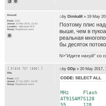
DimkaM
by
DimkaM
» 19 May 20
Posts:
1011
Поэтому плис над
Joined:
24 Mar 2010, 12:42
Location:
г.Щёлково М.О.
Group:
Registered users
выше, чем в пукоа
реальная многопо
бы десяток поток
N>"Идите нахуй" со с
by
DDp
» 20 May 2017, 
DDp
CODE:
SELECT ALL
Posts:
123
Joined:
27 Oct 2007, 10:29
Group:
Registered users
Stat
MHz Flash R
AT91SAM7S128
55 128 3