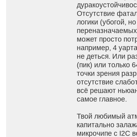
дуракоустойчивост
Отсутствие фата
логики (убогой, н
переназначаемых 
может просто потр
например, 4 уарта,
не деться. Или ра
(пик) или только 
точки зрения раз
отсутствие слабо
всё решают ньюан
самое главное.
Твой любимый атм
капитально залажа
микрочипе с I2C в