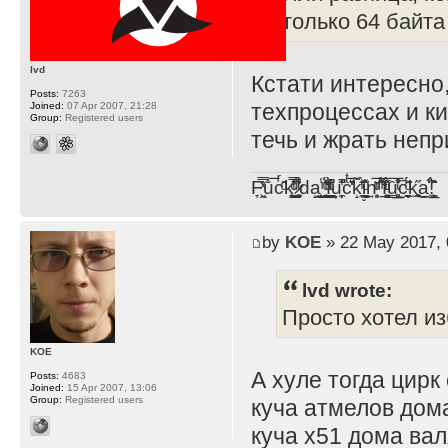
только 64 байта
lvd
Кстати интересно
Posts:
7263
техпроцессах и к
Joined:
07 Apr 2007, 21:28
Group:
Registered users
течь и жрать неп
F̞͖̭̿̔ͯu̐̅cͬ̑ͩk̨̤̳͇̮̭̪̠̽̿̓̆ͭͩ ̷̩̰͎̩͓̘̾̀ͬ̊ͭ͛ͅda̝̺͙̬͎̝̾͟ ̰̜̝̯͉̯̖̓̎́ͨ̽ͫ͟f̟͇̭̀ͬͨͭ̐̚u̹̼̹̗̞͑̔͂͐̚cͭ̅̊̆̒̆ǩ̝̩̯́ͥ̔̍̑ḭ͓͍̳̬ͦ̽͂n͍͎͈̈̅ͩͬ ̊ͫ̂̾̑̈́f̲͚͉͓͗̋́ͧͦ̅ȗ͇̲̻͈̲̅̎͗͒ͭ͡c̬̟̠̹̯̈́ͩ͘ͅk̫̠̻̋͜a̲͒̾̇!͙͕̺͉̗̩̲̂̏̄̀
by
KOE
» 22 May 2017, 
lvd wrote:
Просто хотел и
KOE
А хуле тогда цирк
Posts:
4683
Joined:
15 Apr 2007, 13:06
Group:
Registered users
куча атмелов дома
куча x51 дома вал