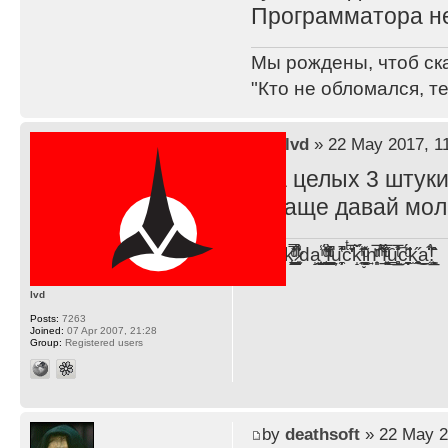
Программатора не
Мы рождены, чтоб ск
"Кто не обломался, т
by
lvd
» 22 May 2017, 1
Ага целых 3 штуки
А ваще давай молч
F̞͖̭̿̔ͯu̐̅cͬ̑ͩk̨̤̳͇̮̭̪̠̽̿̓̆ͭͩ ̷̩̰͎̩͓̘̾̀ͬ̊ͭ͛ͅda̝̺͙̬͎̝̾͟ ̰̜̝̯͉̯̖̓̎́ͨ̽ͫ͟f̟͇̭̀ͬͨͭ̐̚u̹̼̹̗̞͑̔͂͐̚cͭ̅̊̆̒̆ǩ̝̩̯́ͥ̔̍̑ḭ͓͍̳̬ͦ̽͂n͍͎͈̈̅ͩͬ ̊ͫ̂̾̑̈́f̲͚͉͓͗̋́ͧͦ̅ȗ͇̲̻͈̲̅̎͗͒ͭ͡c̬̟̠̹̯̈́ͩ͘ͅk̫̠̻̋͜a̲͒̾̇!͙͕̺͉̗̩̲̂̏̄̀
lvd
Posts:
7263
Joined:
07 Apr 2007, 21:28
Group:
Registered users
by
deathsoft
» 22 May 2