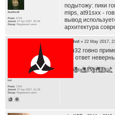
подытожу: пики г
mips, at91sxx - г
deathsoft
вывод используете
Posts:
4744
Joined:
07 Apr 2007, 00:58
Group:
Registered users
архитектура совр
by
lvd
» 22 May 2017, 2
стм32 говно приме
что ответ неверн
F̞͖̭̿̔ͯu̐̅cͬ̑ͩk̨̤̳͇̮̭̪̠̽̿̓̆ͭͩ ̷̩̰͎̩͓̘̾̀ͬ̊ͭ͛ͅda̝̺͙̬͎̝̾͟ ̰̜̝̯͉̯̖̓̎́ͨ̽ͫ͟f̟͇̭̀ͬͨͭ̐̚u̹̼̹̗̞͑̔͂͐̚cͭ̅̊̆̒̆ǩ̝̩̯́ͥ̔̍̑ḭ͓͍̳̬ͦ̽͂n͍͎͈̈̅ͩͬ ̊ͫ̂̾̑̈́f̲͚͉͓͗̋́ͧͦ̅ȗ͇̲̻͈̲̅̎͗͒ͭ͡c̬̟̠̹̯̈́ͩ͘ͅk̫̠̻̋͜a̲͒̾̇!͙͕̺͉̗̩̲̂̏̄̀
lvd
Posts:
7263
Joined:
07 Apr 2007, 21:28
Group:
Registered users