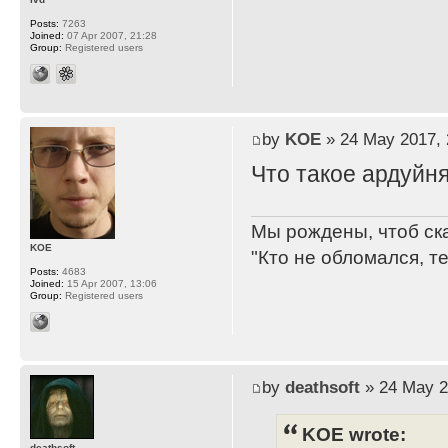
Posts:
7263
Joined:
07 Apr 2007, 21:28
Group:
Registered users
by
KOE
» 24 May 2017, 
Что такое ардуйн
Мы рождены, чтоб ск
KOE
"Кто не обломался, т
Posts:
4683
Joined:
15 Apr 2007, 13:06
Group:
Registered users
by
deathsoft
» 24 May 2
KOE wrote:
deathsoft