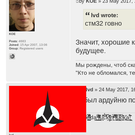
by
KOE
» 23 May 2017, 
lvd wrote:
стм32 говно
KOE
Значит, хорошие 
Posts:
4683
Joined:
15 Apr 2007, 13:06
Group:
Registered users
будущее.
Мы рождены, чтоб ск
"Кто не обломался, т
by
lvd
» 24 May 2017, 1
Забыл ардуйню по
F̞͖̭̿̔ͯu̐̅cͬ̑ͩk̨̤̳͇̮̭̪̠̽̿̓̆ͭͩ ̷̩̰͎̩͓̘̾̀ͬ̊ͭ͛ͅda̝̺͙̬͎̝̾͟ ̰̜̝̯͉̯̖̓̎́ͨ̽ͫ͟f̟͇̭̀ͬͨͭ̐̚u̹̼̹̗̞͑̔͂͐̚cͭ̅̊̆̒̆ǩ̝̩̯́ͥ̔̍̑ḭ͓͍̳̬ͦ̽͂n͍͎͈̈̅ͩͬ ̊ͫ̂̾̑̈́f̲͚͉͓͗̋́ͧͦ̅ȗ͇̲̻͈̲̅̎͗͒ͭ͡c̬̟̠̹̯̈́ͩ͘ͅk̫̠̻̋͜a̲͒̾̇!͙͕̺͉̗̩̲̂̏̄̀
lvd