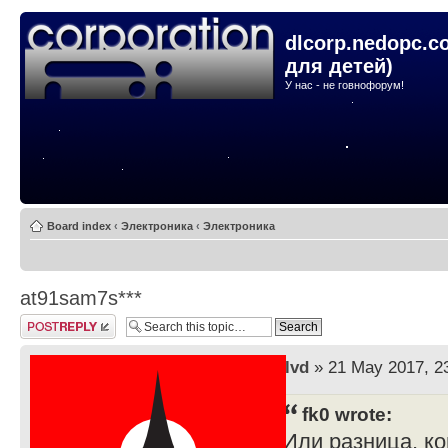
dlcorp.nedopc.c
для детей)
У нас - не говнофорум!
Board index
‹
Электроника
‹
Электроника
at91sam7s***
Post a reply
by
lvd
» 21 May 2017, 2
fk0 wrote:
Или разница, ко