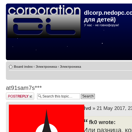
dlcorp.nedopc.c
для детей)
У нас - не говнофорум!
Board index
‹
Электроника
‹
Электроника
at91sam7s***
Post a reply
by
lvd
» 21 May 2017, 2
fk0 wrote:
Или разница, ко