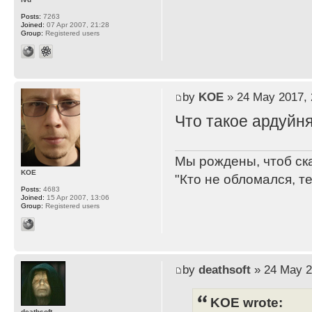
Posts:
7263
Joined:
07 Apr 2007, 21:28
Group:
Registered users
by
KOE
» 24 May 2017, 
Что такое ардуйн
Мы рождены, чтоб ск
KOE
"Кто не обломался, т
Posts:
4683
Joined:
15 Apr 2007, 13:06
Group:
Registered users
by
deathsoft
» 24 May 2
KOE wrote:
deathsoft