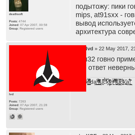
подытожу: пики г
mips, at91sxx - г
deathsoft
вывод используете
Posts:
4744
Joined:
07 Apr 2007, 00:58
Group:
Registered users
архитектура совр
by
lvd
» 22 May 2017, 2
стм32 говно приме
что ответ неверн
F̞͖̭̿̔ͯu̐̅cͬ̑ͩk̨̤̳͇̮̭̪̠̽̿̓̆ͭͩ ̷̩̰͎̩͓̘̾̀ͬ̊ͭ͛ͅda̝̺͙̬͎̝̾͟ ̰̜̝̯͉̯̖̓̎́ͨ̽ͫ͟f̟͇̭̀ͬͨͭ̐̚u̹̼̹̗̞͑̔͂͐̚cͭ̅̊̆̒̆ǩ̝̩̯́ͥ̔̍̑ḭ͓͍̳̬ͦ̽͂n͍͎͈̈̅ͩͬ ̊ͫ̂̾̑̈́f̲͚͉͓͗̋́ͧͦ̅ȗ͇̲̻͈̲̅̎͗͒ͭ͡c̬̟̠̹̯̈́ͩ͘ͅk̫̠̻̋͜a̲͒̾̇!͙͕̺͉̗̩̲̂̏̄̀
lvd
Posts:
7263
Joined:
07 Apr 2007, 21:28
Group:
Registered users