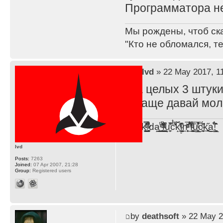
Программатора не
Мы рождены, чтоб ск
"Кто не обломался, т
by
lvd
» 22 May 2017, 1
Ага целых 3 штуки
А ваще давай молч
F̞͖̭̿̔ͯu̐̅cͬ̑ͩk̨̤̳͇̮̭̪̠̽̿̓̆ͭͩ ̷̩̰͎̩͓̘̾̀ͬ̊ͭ͛ͅda̝̺͙̬͎̝̾͟ ̰̜̝̯͉̯̖̓̎́ͨ̽ͫ͟f̟͇̭̀ͬͨͭ̐̚u̹̼̹̗̞͑̔͂͐̚cͭ̅̊̆̒̆ǩ̝̩̯́ͥ̔̍̑ḭ͓͍̳̬ͦ̽͂n͍͎͈̈̅ͩͬ ̊ͫ̂̾̑̈́f̲͚͉͓͗̋́ͧͦ̅ȗ͇̲̻͈̲̅̎͗͒ͭ͡c̬̟̠̹̯̈́ͩ͘ͅk̫̠̻̋͜a̲͒̾̇!͙͕̺͉̗̩̲̂̏̄̀
lvd
Posts:
7263
Joined:
07 Apr 2007, 21:28
Group:
Registered users
by
deathsoft
» 22 May 2