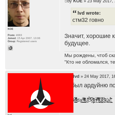
by
KOE
» 23 May 2017, 
lvd wrote:
стм32 говно
KOE
Значит, хорошие 
Posts:
4683
Joined:
15 Apr 2007, 13:06
Group:
Registered users
будущее.
Мы рождены, чтоб ск
"Кто не обломался, т
by
lvd
» 24 May 2017, 1
Забыл ардуйню по
F̞͖̭̿̔ͯu̐̅cͬ̑ͩk̨̤̳͇̮̭̪̠̽̿̓̆ͭͩ ̷̩̰͎̩͓̘̾̀ͬ̊ͭ͛ͅda̝̺͙̬͎̝̾͟ ̰̜̝̯͉̯̖̓̎́ͨ̽ͫ͟f̟͇̭̀ͬͨͭ̐̚u̹̼̹̗̞͑̔͂͐̚cͭ̅̊̆̒̆ǩ̝̩̯́ͥ̔̍̑ḭ͓͍̳̬ͦ̽͂n͍͎͈̈̅ͩͬ ̊ͫ̂̾̑̈́f̲͚͉͓͗̋́ͧͦ̅ȗ͇̲̻͈̲̅̎͗͒ͭ͡c̬̟̠̹̯̈́ͩ͘ͅk̫̠̻̋͜a̲͒̾̇!͙͕̺͉̗̩̲̂̏̄̀
lvd