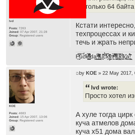
только 64 байта
lvd
Кстати интересно
Posts:
7263
техпроцессах и к
Joined:
07 Apr 2007, 21:28
Group:
Registered users
течь и жрать неп
F̞͖̭̿̔ͯu̐̅cͬ̑ͩk̨̤̳͇̮̭̪̠̽̿̓̆ͭͩ ̷̩̰͎̩͓̘̾̀ͬ̊ͭ͛ͅda̝̺͙̬͎̝̾͟ ̰̜̝̯͉̯̖̓̎́ͨ̽ͫ͟f̟͇̭̀ͬͨͭ̐̚u̹̼̹̗̞͑̔͂͐̚cͭ̅̊̆̒̆ǩ̝̩̯́ͥ̔̍̑ḭ͓͍̳̬ͦ̽͂n͍͎͈̈̅ͩͬ ̊ͫ̂̾̑̈́f̲͚͉͓͗̋́ͧͦ̅ȗ͇̲̻͈̲̅̎͗͒ͭ͡c̬̟̠̹̯̈́ͩ͘ͅk̫̠̻̋͜a̲͒̾̇!͙͕̺͉̗̩̲̂̏̄̀
by
KOE
» 22 May 2017, 
lvd wrote:
Просто хотел и
KOE
А хуле тогда цирк
Posts:
4683
Joined:
15 Apr 2007, 13:06
Group:
Registered users
куча атмелов дома
куча x51 дома вал