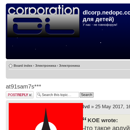
dlcorp.nedopc.c
для детей)
У нас - не говнофорум!
Board index
‹
Электроника
‹
Электроника
at91sam7s***
Post a reply
by
lvd
» 25 May 2017, 1
KOE wrote:
Что такое арду