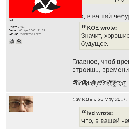
Что, в вашей чебу
lvd
KOE wrote:
Posts:
7263
Joined:
07 Apr 2007, 21:28
Group:
Registered users
Значит, хороши
будущее.
Главное, чтоб вр
строишь, времени 
F̞͖̭̿̔ͯu̐̅cͬ̑ͩk̨̤̳͇̮̭̪̠̽̿̓̆ͭͩ ̷̩̰͎̩͓̘̾̀ͬ̊ͭ͛ͅda̝̺͙̬͎̝̾͟ ̰̜̝̯͉̯̖̓̎́ͨ̽ͫ͟f̟͇̭̀ͬͨͭ̐̚u̹̼̹̗̞͑̔͂͐̚cͭ̅̊̆̒̆ǩ̝̩̯́ͥ̔̍̑ḭ͓͍̳̬ͦ̽͂n͍͎͈̈̅ͩͬ ̊ͫ̂̾̑̈́f̲͚͉͓͗̋́ͧͦ̅ȗ͇̲̻͈̲̅̎͗͒ͭ͡c̬̟̠̹̯̈́ͩ͘ͅk̫̠̻̋͜a̲͒̾̇!͙͕̺͉̗̩̲̂̏̄̀
by
KOE
» 26 May 2017, 
lvd wrote:
Что, в вашей че