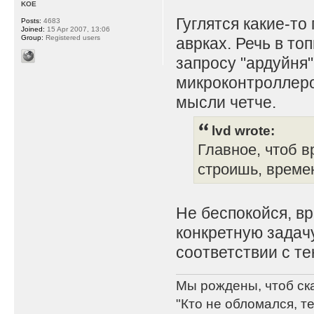
KOE
Гуглятся какие-т
Posts:
4683
Joined:
15 Apr 2007, 13:06
Group:
Registered users
аврках. Речь в то
запросу "ардуйня"
микроконтроллеро
мысли четче.
lvd wrote:
Главное, чтоб в
строишь, времен
Не беспокойся, в
конкретную задач
соответствии с т
Мы рождены, чтоб ск
"Кто не обломался, т