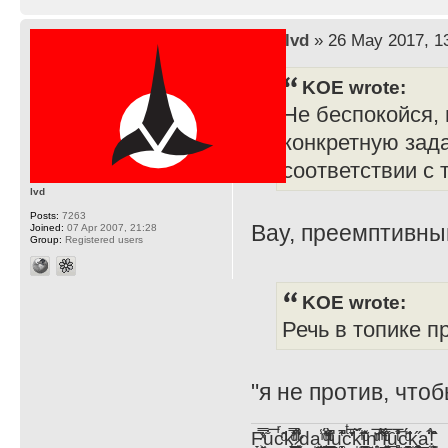
by
lvd
» 26 May 2017, 1
KOE wrote:
Не беспокойся,
конкретную зад
соответствии с
lvd
Posts:
7263
Вау, преемптивны
Joined:
07 Apr 2007, 21:28
Group:
Registered users
KOE wrote:
Речь в топике п
"я не против, что
F̞͖̭̿̔ͯu̐̅cͬ̑ͩk̨̤̳͇̮̭̪̠̽̿̓̆ͭͩ ̷̩̰͎̩͓̘̾̀ͬ̊ͭ͛ͅda̝̺͙̬͎̝̾͟ ̰̜̝̯͉̯̖̓̎́ͨ̽ͫ͟f̟͇̭̀ͬͨͭ̐̚u̹̼̹̗̞͑̔͂͐̚cͭ̅̊̆̒̆ǩ̝̩̯́ͥ̔̍̑ḭ͓͍̳̬ͦ̽͂n͍͎͈̈̅ͩͬ ̊ͫ̂̾̑̈́f̲͚͉͓͗̋́ͧͦ̅ȗ͇̲̻͈̲̅̎͗͒ͭ͡c̬̟̠̹̯̈́ͩ͘ͅk̫̠̻̋͜a̲͒̾̇!͙͕̺͉̗̩̲̂̏̄̀