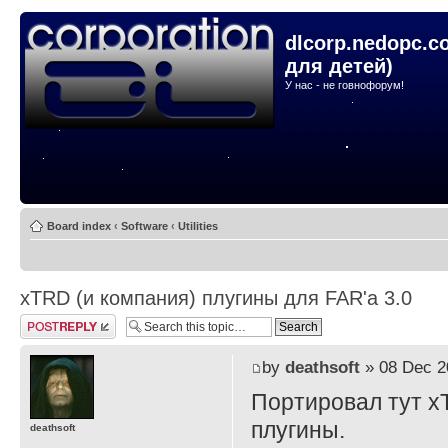
dlcorp.nedopc.c
для детей)
У нас - не говнофорум!
Board index
‹
Software
‹
Utilities
xTRD (и компания) плугины для FAR'а 3.0
Post a reply
by
deathsoft
» 08 Dec 2
Портировал тут x
плугины.
deathsoft