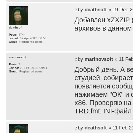
by
deathsoft
» 19 Dec 2
Добавлен xZXZIP (
архивов в данном
deathsoft
Posts:
4744
Joined:
07 Apr 2007, 00:58
Group:
Registered users
marinovsoft
by
marinovsoft
» 11 Feb
Posts:
3
Добрый день. А в
Joined:
09 Feb 2019, 09:14
Group:
Registered users
студией, собирает
появляется сообще
нажимаем "ОК" и ф
x86. Проверяю на
TRD.fmt, INI-файл
by
deathsoft
» 11 Feb 2