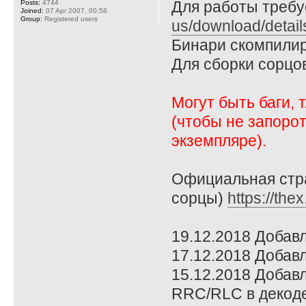
Для работы требует
Posts:
4744
Joined:
07 Apr 2007, 00:58
Group:
Registered users
us/download/detai
Бинари скомпилир
Для сборки сорцо
Могут быть баги, 
(чтобы не запоро
экземпляре).
Официальная стра
сорцы)
https://the
19.12.2018 Добав
17.12.2018 Добавл
15.12.2018 Добавл
RRC/RLC в декоде