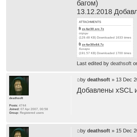
багом)
13.12.2018 Добав
ATTACHMENTS
zx-far30.src.7z
сорцы
(129.48 KB) Downloaded 1633 times
zx-far30x64.7z
бинари
(191.57 KB) Downloaded 1700 times
Last edited by
deathsoft
on
by
deathsoft
» 13 Dec 2
Добавлены xSCL и
deathsoft
Posts:
4744
Joined:
07 Apr 2007, 00:58
Group:
Registered users
by
deathsoft
» 15 Dec 2