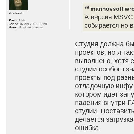
marinovsoft wro
deathsoft
А версия MSVC 
Posts:
4744
собирается но в
Joined:
07 Apr 2007, 00:58
Group:
Registered users
Студия должна бы
проектов, но я так
выполнено, хотя 
студии особого з
проекты под разн
отладочную инфу 
котором идет запу
падения внутри FA
студии. Поставить
делается загрузка
ошибка.