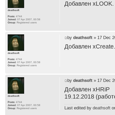
Добавлен xLOOK.
deathsoft
Posts:
4744
Joined:
07 Apr 2007, 00:58
Group:
Registered users
by
deathsoft
» 17 Dec 2
Добавлен xCreate
deathsoft
Posts:
4744
Joined:
07 Apr 2007, 00:58
Group:
Registered users
by
deathsoft
» 17 Dec 2
Добавлен xHRiP
19.12.2018 (работ
deathsoft
Posts:
4744
Joined:
07 Apr 2007, 00:58
Last edited by
deathsoft
on
Group:
Registered users