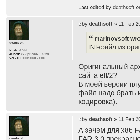
Last edited by
deathsoft
on
by
deathsoft
» 11 Feb 2
marinovsoft wro
deathsoft
INI-файл из ори
Posts:
4744
Joined:
07 Apr 2007, 00:58
Group:
Registered users
Оригинальный архи
сайта elf/2?
В моей версии плу
файл надо брать из
кодировка).
by
deathsoft
» 11 Feb 2
А зачем для x86 
FAR 3.0 прекрасно
deathsoft