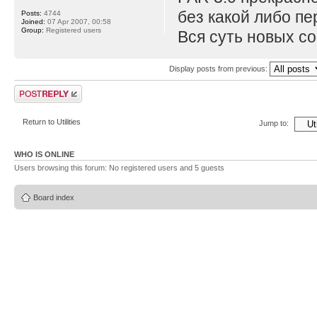
без какой либо пе
Posts:
4744
Joined:
07 Apr 2007, 00:58
Group:
Registered users
Вся суть новых со
Display posts from previous:
Post a reply
Return to Utilities
Jump to:
WHO IS ONLINE
Users browsing this forum: No registered users and 5 guests
Board index