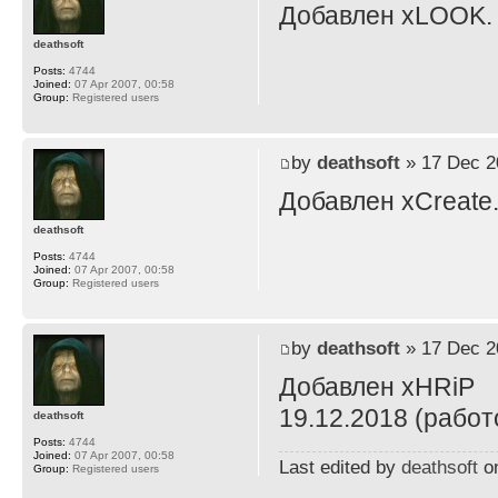
Добавлен xLOOK.
deathsoft
Posts:
4744
Joined:
07 Apr 2007, 00:58
Group:
Registered users
by
deathsoft
» 17 Dec 2
Добавлен xCreate
deathsoft
Posts:
4744
Joined:
07 Apr 2007, 00:58
Group:
Registered users
by
deathsoft
» 17 Dec 2
Добавлен xHRiP
19.12.2018 (работ
deathsoft
Posts:
4744
Joined:
07 Apr 2007, 00:58
Last edited by
deathsoft
on
Group:
Registered users