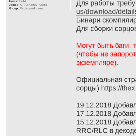
Для работы требует
Posts:
4744
Joined:
07 Apr 2007, 00:58
Group:
Registered users
us/download/detai
Бинари скомпилир
Для сборки сорцо
Могут быть баги, 
(чтобы не запоро
экземпляре).
Официальная стра
сорцы)
https://the
19.12.2018 Добав
17.12.2018 Добавл
15.12.2018 Добавл
RRC/RLC в декоде