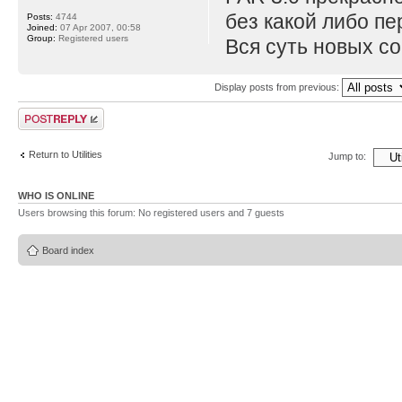
без какой либо пе
Posts:
4744
Joined:
07 Apr 2007, 00:58
Group:
Registered users
Вся суть новых со
Display posts from previous:
Post a reply
Return to Utilities
Jump to:
WHO IS ONLINE
Users browsing this forum: No registered users and 7 guests
Board index