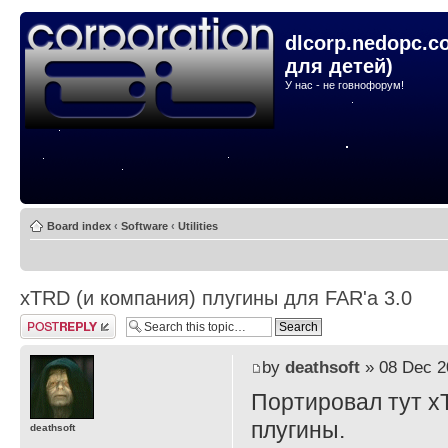
dlcorp.nedopc.c
для детей)
У нас - не говнофорум!
Board index
‹
Software
‹
Utilities
xTRD (и компания) плугины для FAR'а 3.0
Post a reply
by
deathsoft
» 08 Dec 2
Портировал тут x
плугины.
deathsoft