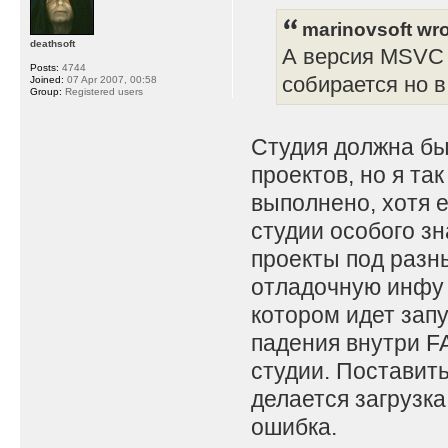
marinovsoft wro
deathsoft
А версия MSVC 
Posts:
4744
собирается но в
Joined:
07 Apr 2007, 00:58
Group:
Registered users
Студия должна бы
проектов, но я так
выполнено, хотя 
студии особого з
проекты под разн
отладочную инфу 
котором идет запу
падения внутри FA
студии. Поставить
делается загрузка
ошибка.