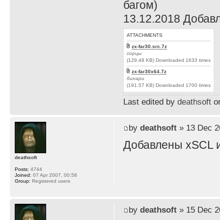
багом)
13.12.2018 Добав
ATTACHMENTS
zx-far30.src.7z
сорцы
(129.48 KB) Downloaded 1633 times
zx-far30x64.7z
бинари
(191.57 KB) Downloaded 1700 times
Last edited by
deathsoft
on
by
deathsoft
» 13 Dec 2
Добавлены xSCL и
deathsoft
Posts:
4744
Joined:
07 Apr 2007, 00:58
Group:
Registered users
by
deathsoft
» 15 Dec 2