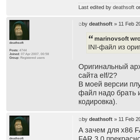
Last edited by
deathsoft
on
by
deathsoft
» 11 Feb 2
marinovsoft wro
deathsoft
INI-файл из ори
Posts:
4744
Joined:
07 Apr 2007, 00:58
Group:
Registered users
Оригинальный архи
сайта elf/2?
В моей версии плу
файл надо брать из
кодировка).
by
deathsoft
» 11 Feb 2
А зачем для x86 
FAR 3.0 прекрасно
deathsoft