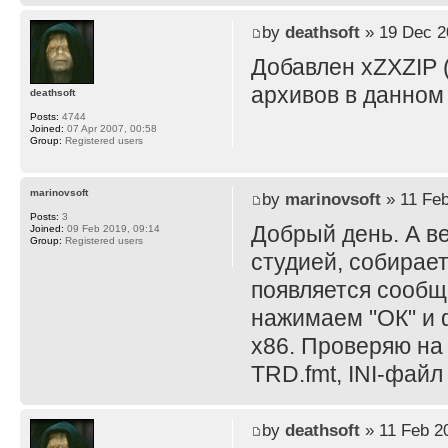
by
deathsoft
» 19 Dec 2
Добавлен xZXZIP (
архивов в данном
deathsoft
Posts:
4744
Joined:
07 Apr 2007, 00:58
Group:
Registered users
marinovsoft
by
marinovsoft
» 11 Feb
Posts:
3
Добрый день. А в
Joined:
09 Feb 2019, 09:14
Group:
Registered users
студией, собирает
появляется сообще
нажимаем "ОК" и ф
x86. Проверяю на
TRD.fmt, INI-файл
by
deathsoft
» 11 Feb 2